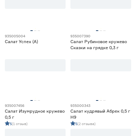
Шиловидная
0
935005004
935007390
Салат Успех (А)
Салат Рубиновое кружево
Сказки на грядке 0,3 г
935007456
935000343
Салат Изумрудное кружево
Салат кудрявый Абрек 0,5 г
0,5 г
Н9
5
(1 отзыв)
5
(2 отзыва)