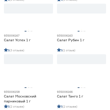
Микрозелень
0
Семена зелени
18
Семена пряных трав
0
Травы для животных
0
Цена
935006167
935006163
Салат Успех 1 г
Салат Рубин 1 г
от
до
5
(3 отзыва)
5
(1 отзыв)
Культура
Амарант
1
Ещё 40
Анис
1
Базилик
31
Место высадки
Горчица
6
935006158
935006166
Двурядник
2
Закрытый грунт
0
Салат Московский
Салат Танго 1 г
Открытый грунт
13
парниковый 1 г
Открытый/закрытый грунт
5
5
(2 отзыва)
5
(2 отзыва)