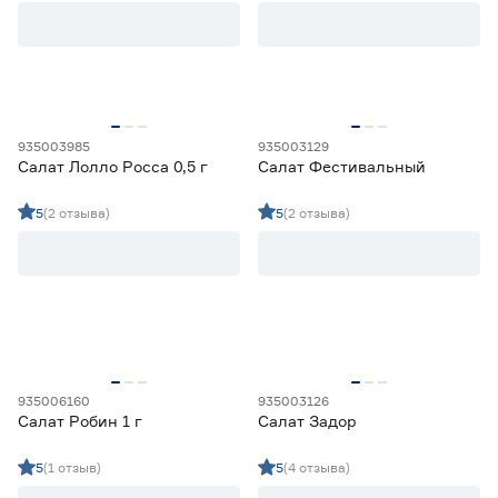
Срок созревания
Позднеспелый
0
Раннеспелый
3
Скороспелый
0
935003985
935003129
Среднепоздний
0
Салат Лолло Росса 0,5 г
Салат Фестивальный
Среднеранний
2
5
(2 отзыва)
5
(2 отзыва)
Марка
Agroni
1
Ещё 8
Darit
0
Агроуспех
1
Страна производства
Гавриш
3
Евросемена
0
Китай
0
935006160
935003126
Россия
18
Салат Робин 1 г
Салат Задор
5
(1 отзыв)
5
(4 отзыва)
Форма плода