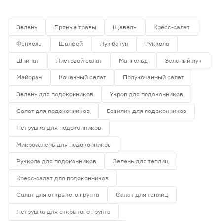
Зелень
Пряные травы
Щавель
Кресс-салат
Фенхель
Шалфей
Лук батун
Руккола
Шпинат
Листовой салат
Мангольд
Зеленый лук
Майоран
Кочанный салат
Полукочанный салат
Зелень для подоконников
Укроп для подоконников
Салат для подоконников
Базилик для подоконников
Петрушка для подоконников
Микрозелень для подоконников
Руккола для подоконников
Зелень для теплиц
Кресс-салат для подоконников
Салат для открытого грунта
Салат для теплиц
Петрушка для открытого грунта