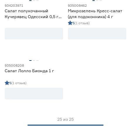
934203971
935008462
Салат полукочанный
Микрозелень Кресс‑салат
Кучерявец Одесский 0,5 г
(для подоконника) 4 г
(Агроуспех)
5
(1 отзыв)
935008208
Салат Лолло Бионда 1 г
5
(1 отзыв)
25
из
25