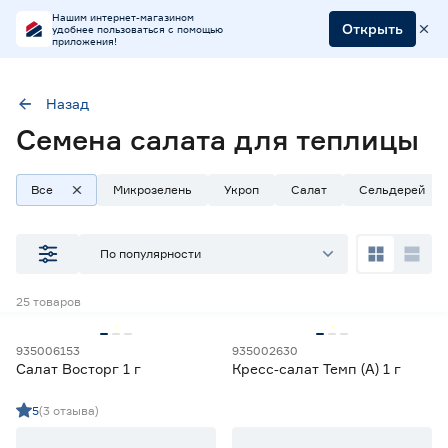
Нашим интернет-магазином
Открыть
удобнее пользоваться с помощью
приложения!
Назад
Семена салата для теплицы
Культура
Кресс-салат
Салат кочанный
Салат листовой
Салат полукочанный
Место высадки
Открытый/закрытый грунт
Все
Микрозелень
Укроп
Салат
Сельдерей
По популярности
Наличие в магазинах
25
товаров
Ростовское шоссе, 28/7
935006153
935002630
ул. Селезнева, 4
Салат Восторг 1 г
Кресс‑салат Темп (А) 1 г
ул. им. Данилы Волкореза, 2
5
(3 отзыва)
Тип