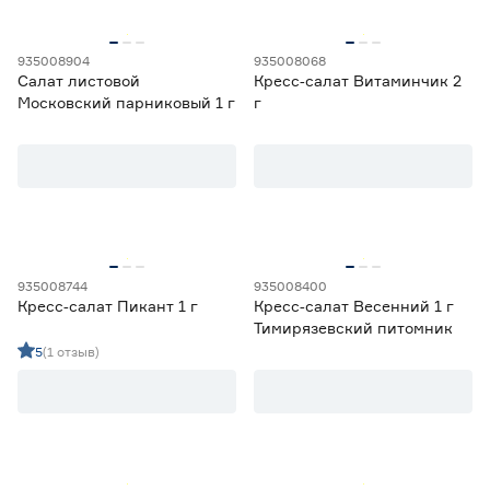
935008904
935008068
Салат листовой
Кресс‑салат Витаминчик 2
Московский парниковый 1 г
г
935008744
935008400
Кресс‑салат Пикант 1 г
Кресс‑салат Весенний 1 г
Тимирязевский питомник
5
(1 отзыв)