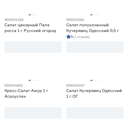
900001426
935001561
Салат цикорный Пала
Салат полукочанный
росса 1 г Русский огород
Кучерявец Одесский 0,5 г
5
(2 отзыва)
935001942
935001447
Кресс‑Салат Ажур 1 г
Салат Кучерявец Одесский
Агроуспех
1 г ОГ