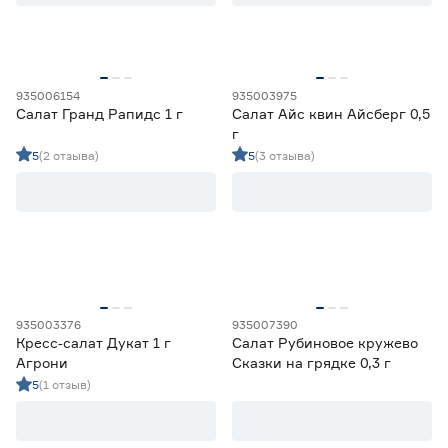
Срок созревания
Позднеспелый
0
Раннеспелый
6
935006154
935003975
Салат Гранд Рапидс 1 г
Салат Айс квин Айсберг 0,5
Скороспелый
3
г
Среднепоздний
3
5
(2 отзыва)
5
(3 отзыва)
Среднеранний
2
Марка
Agroni
3
Ещё 8
Darit
0
Агроуспех
4
Страна производства
Гавриш
1
935003376
935007390
Кресс‑салат Дукат 1 г
Салат Рубиновое кружево
Евросемена
0
Китай
0
Агрони
Сказки на грядке 0,3 г
Россия
25
5
(1 отзыв)
Форма плода