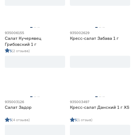
Микрозелень
0
Семена зелени
25
Семена пряных трав
0
Травы для животных
0
935006155
935002629
Салат Кучерявец
Кресс‑салат Забава 1 г
Цена
Грибовский 1 г
5
(2 отзыва)
от
до
Культура
Амарант
0
Ещё 40
Анис
0
Базилик
10
935003126
935003497
Место высадки
Горчица
2
Салат Задор
Кресс‑салат Данский 1 г XS
Двурядник
1
Закрытый грунт
0
5
(4 отзыва)
5
(1 отзыв)
Открытый грунт
26
Открытый/закрытый грунт
25