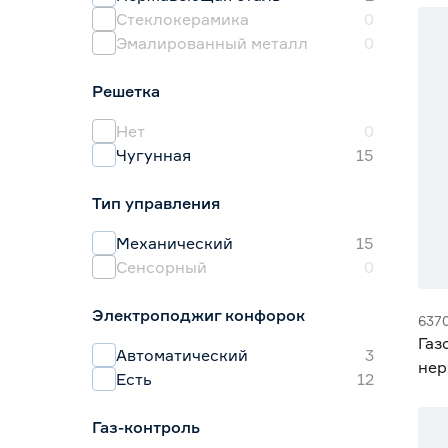
Стеклокерамика
0
15
Эмалированный металл
0
20
Решетка
Нет
0
Чугунная
15
Тип управления
Механический
15
Сенсорный
0
Электроподжиг конфорок
637
Газ
Автоматический
3
нер
Есть
12
P‑
Газ-контроль