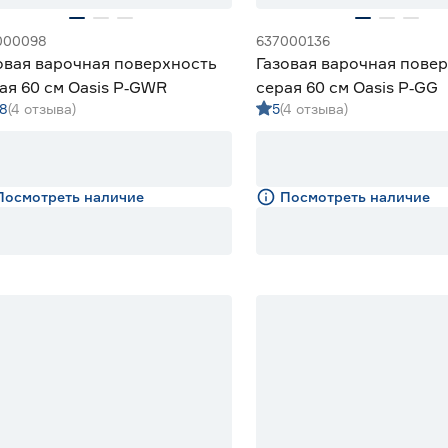
000098
637000136
овая варочная поверхность
Газовая варочная пове
ая 60 см Oasis P‑GWR
серая 60 см Oasis P‑GG
.8
(4 отзыва)
5
(4 отзыва)
Посмотреть наличие
Посмотреть наличие
% Бонус
% Бонус