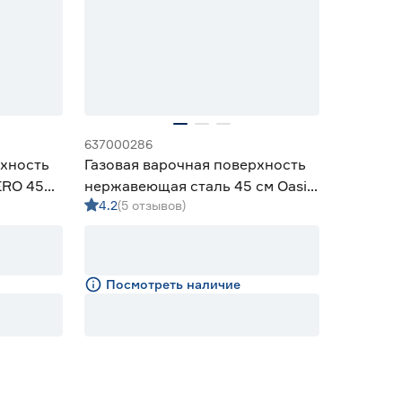
637000286
рхность
Газовая варочная поверхность
ERO 45
нержавеющая сталь 45 см Oasis
4.2
(5 отзывов)
P‑3SBM
Посмотреть наличие