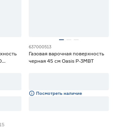
637000513
рхность
Газовая варочная поверхность
D
черная 45 см Oasis P‑3MBT
Посмотреть наличие
15