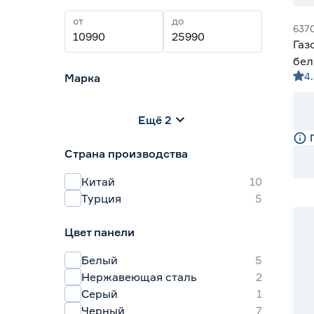
от
до
637
Газ
бел
4
Марка
Centek
0
Ещё 2
HOLBERG
0
Hyundai
0
Страна производства
KRONA
5
MAUNFELD
2
Китай
10
Турция
5
15
Цвет панели
20
Белый
5
Нержавеющая сталь
2
Серый
1
Черный
7