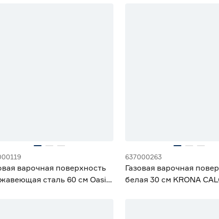
% Бонус
15% Бонус
% Бонус
000119
637000263
овая варочная поверхность
Газовая варочная пове
жавеющая сталь 60 см Oasis
белая 30 см KRONA CAL
MNRT
WH