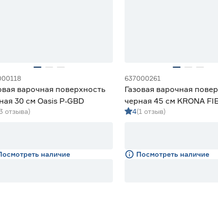
000118
637000261
овая варочная поверхность
Газовая варочная пове
ная 30 см Oasis P‑GBD
черная 45 см KRONA FI
(3 отзыва)
4
(1 отзыв)
BL
Посмотреть наличие
Посмотреть наличие