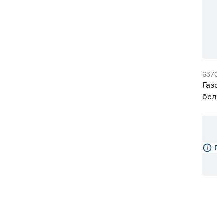
637
Газ
бел
EGH