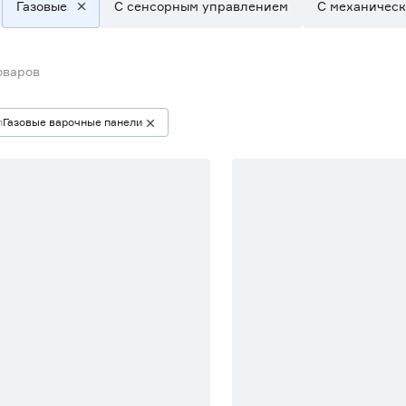
Газовые
С сенсорным управлением
С механичес
оваров
п
Газовые варочные панели
% Бонус
15% Бонус
% Бонус
20% Бонус