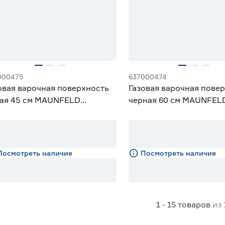
000475
637000474
овая варочная поверхность
Газовая варочная пове
ая 45 см MAUNFELD
черная 60 см MAUNFEL
G.43.33CW/G
EGHG.64.6CB/G
Посмотреть наличие
Посмотреть наличие
1 - 15
товаров
из