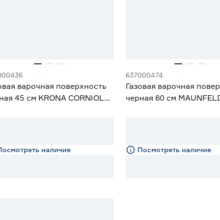
000436
637000474
овая варочная поверхность
Газовая варочная пове
ная 45 см KRONA CORNIOLA
черная 60 см MAUNFEL
BL
EGHG.64.6CB/G
Посмотреть наличие
Посмотреть наличие
идается поставка 17 августа