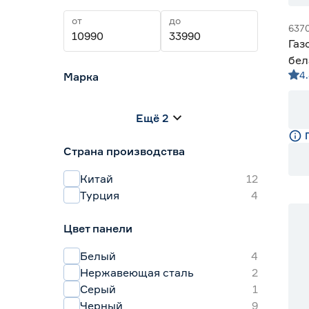
от
до
637
Газ
бел
4
Марка
Centek
0
Ещё 2
HOLBERG
0
Hyundai
0
Страна производства
KRONA
5
MAUNFELD
2
Китай
12
Турция
4
15
Цвет панели
20
Белый
4
Нержавеющая сталь
2
Серый
1
Черный
9