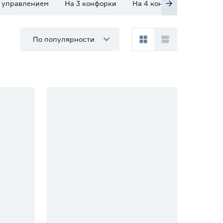
 управлением
На 3 конфорки
На 4 конфорки
На 2 
По популярности
15% Бонус
20% Бонус