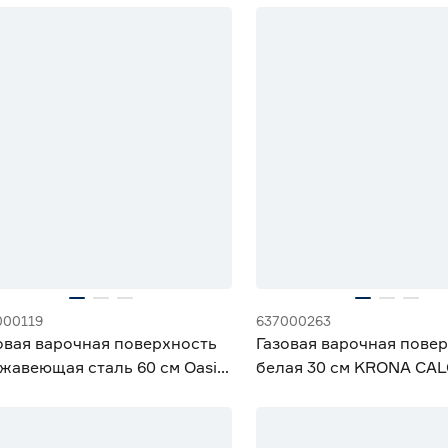
% Бонус
15% Бонус
% Бонус
000119
637000263
овая варочная поверхность
Газовая варочная пове
жавеющая сталь 60 см Oasis
белая 30 см KRONA CAL
MNRT
WH