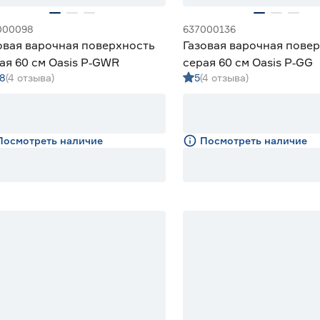
000098
637000136
овая варочная поверхность
Газовая варочная пове
ая 60 см Oasis P‑GWR
серая 60 см Oasis P‑GG
.8
(4 отзыва)
5
(4 отзыва)
Посмотреть наличие
Посмотреть наличие
% Бонус
% Бонус