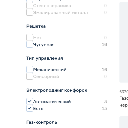
Стеклокерамика
0
15
Эмалированный металл
0
20
Решетка
Нет
0
Чугунная
16
Тип управления
Механический
16
Сенсорный
0
Электроподжиг конфорок
637
Газ
Автоматический
3
нер
Есть
13
P‑
Газ-контроль