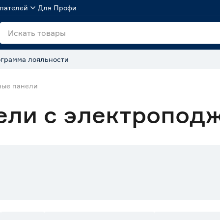
пателей
Для Профи
грамма лояльности
ные панели
ели с электропод