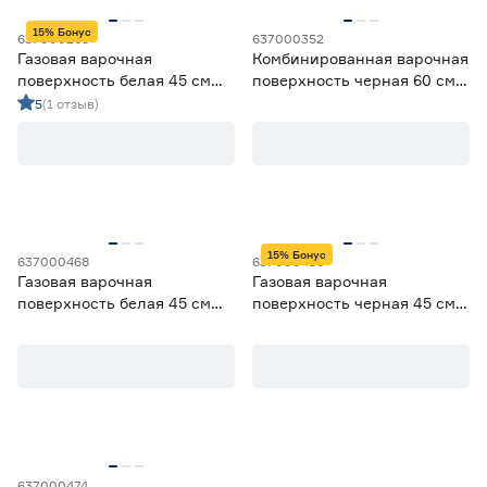
Газ-контроль
15% Бонус
637000265
637000352
Есть
14
Газовая варочная
Комбинированная варочная
поверхность белая 45 см
поверхность черная 60 см
Защита от детей
KRONA FIERO 45 WH
MAUNFELD
5
(1 отзыв)
EEHE.642VC.3CB/KG
Есть
1
Нет
14
WOK-конфорка
Есть
8
15% Бонус
637000468
637000436
Нет
9
Газовая варочная
Газовая варочная
поверхность белая 45 см
поверхность черная 45 см
Oasis P‑3GWT
KRONA CORNIOLA 45 BL
Гарантия
2 года
4
3 года
7
5 лет
4
637000474