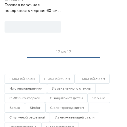
Газовая варочная
поверхность черная 60 см
MAUNFELD EGHG.64.6CB/G
17
из
17
Шириной 45 см
Шириной 60 см
Шириной 30 см
Из стеклокерамики
Из закаленного стекла
С WOK-конфоркой
С защитой от детей
Черные
Белые
Simfer
С электроподжигом
С чугунной решеткой
Из нержавеющей стали
Эмалированные
С газ-контролем