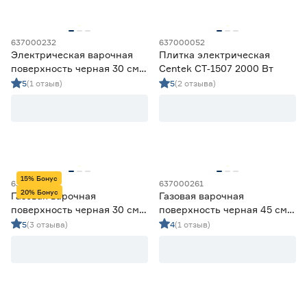
Нержавеющая сталь
2
Серый
1
637000232
637000052
Черный
8
Электрическая варочная
Плитка электрическая
поверхность черная 30 см
Centek CT‑1507 2000 Вт
Количество конфорок
MAUNFELD CVCE292MBK2
5
(1 отзыв)
5
(2 отзыва)
1
2
3
4
15% Бонус
637000118
637000261
20% Бонус
Газовая варочная
Газовая варочная
Ширина (см)
поверхность черная 30 см
поверхность черная 45 см
Oasis P‑GBD
KRONA FIERO 45 BL
5
(3 отзыва)
4
(1 отзыв)
30
45
60
Материал поверхности