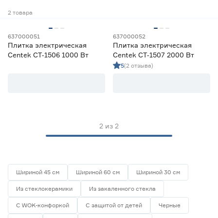
Комбинированные варочные панели
0
2
товара
Электрические варочные панели
2
637000051
637000052
Цена
Плитка электрическая
Плитка электрическая
Centek CT‑1506 1000 Вт
Centek CT‑1507 2000 Вт
от
до
5
(2 отзыва)
Марка
Centek
2
Ещё 2
HOLBERG
0
2
из
2
Hyundai
0
Страна производства
KRONA
0
MAUNFELD
0
Китай
2
Шириной 45 см
Шириной 60 см
Шириной 30 см
Турция
0
Из стеклокерамики
Из закаленного стекла
Цвет панели
С WOK-конфоркой
С защитой от детей
Черные
Белый
2