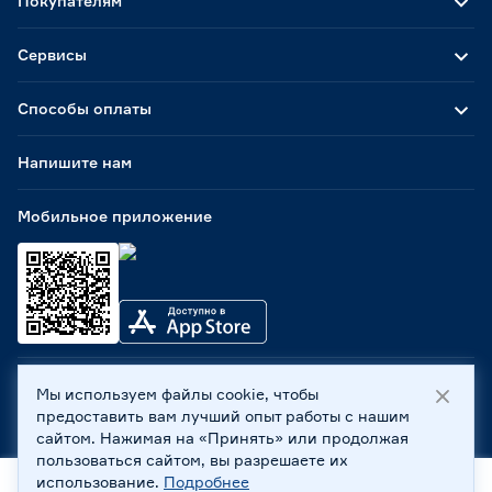
Покупателям
Глянцевая эмаль
1
Закаленное стекло
14
Сервисы
Нержавеющая сталь
2
Стеклокерамика
32
Способы оплаты
Эмалированный металл
2
Напишите нам
Решетка
Нет
2
Мобильное приложение
Чугунная
0
Тип управления
Механический
2
Сенсорный
0
Мы используем файлы cookie, чтобы
ООО «Бауцентр Рус» 2004 -
2026
, 236029, г. Калининград,
Электроподжиг конфорок
предоставить вам лучший опыт работы с нашим
ул. А.Невского, 205. ИНН 7702596813, КПП 390601001 ©
сайтом. Нажимая на «Принять» или продолжая
Все права защищены
Автоматический
0
пользоваться сайтом, вы разрешаете их
Есть
0
Политика обработки персональных данных
использование.
Подробнее
Правовая информация