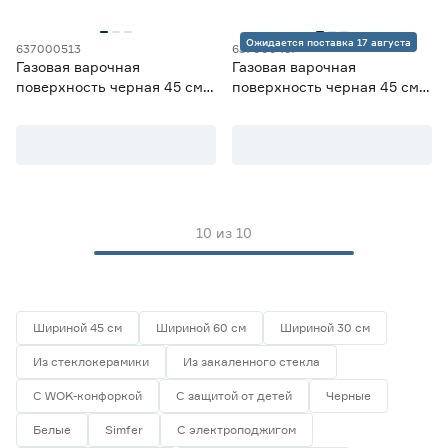
Глянцевая эмаль
1
Закаленное стекло
7
Ожидается поставка 17 августа
637000513
637000467
Нержавеющая сталь
2
Газовая варочная
Газовая варочная
Стеклокерамика
0
поверхность черная 45 см
поверхность черная 45 см
Эмалированный металл
0
Oasis P‑3MBT
Oasis P‑3GBT
Решетка
Нет
0
Чугунная
10
10
из
10
Тип управления
Механический
10
Сенсорный
0
Шириной 45 см
Шириной 60 см
Шириной 30 см
Из стеклокерамики
Из закаленного стекла
Электроподжиг конфорок
С WOK-конфоркой
С защитой от детей
Черные
Автоматический
1
Есть
9
Белые
Simfer
С электроподжигом