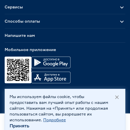
Сервисы
Способы оплаты
Напишите нам
Мобильное приложение
Мы используем файлы cookie, чтобы
ООО «Бауцентр Рус» 2004 -
2026
, 236029, г. Калининград,
предоставить вам лучший опыт работы с нашим
ул. А.Невского, 205. ИНН 7702596813, КПП 390601001 ©
сайтом. Нажимая на «Принять» или продолжая
Все права защищены
пользоваться сайтом, вы разрешаете их
Политика обработки персональных данных
использование.
Подробнее
Правовая информация
Принять
Главная
Каталог
Корзина
Профиль
Охрана труда