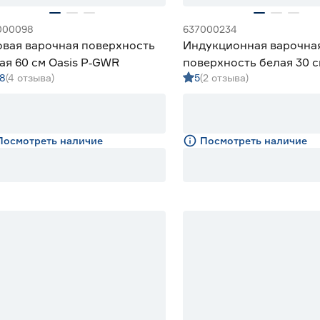
000098
637000234
овая варочная поверхность
Индукционная варочна
ая 60 см Oasis P‑GWR
поверхность белая 30 
.8
(4 отзыва)
5
(2 отзыва)
MAUNFELD CVI292WH
Посмотреть наличие
Посмотреть наличие
15% Бонус