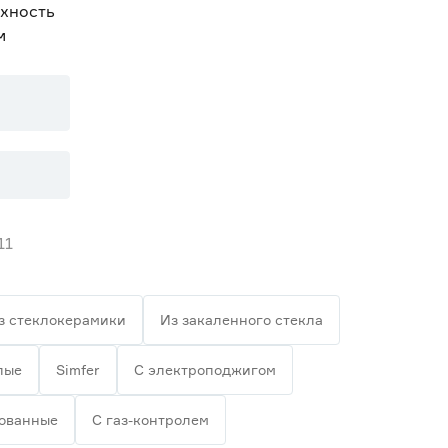
рхность
м
11
з стеклокерамики
Из закаленного стекла
лые
Simfer
С электроподжигом
ованные
С газ-контролем