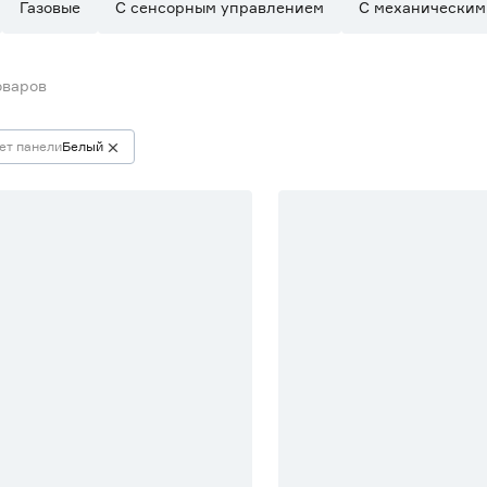
Газовые
С сенсорным управлением
С механическим
оваров
ет панели
Белый
% Бонус
% Бонус