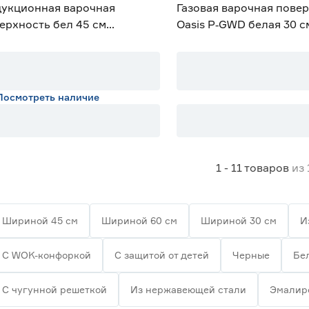
укционная варочная
Газовая варочная пове
ерхность бел 45 см
Oasis P‑GWD белая 30 с
UNFELD CVI453SBWH
erter
Посмотреть наличие
1 - 11
товаров
из
Шириной 45 см
Шириной 60 см
Шириной 30 см
И
С WOK-конфоркой
С защитой от детей
Черные
Бе
С чугунной решеткой
Из нержавеющей стали
Эмалир