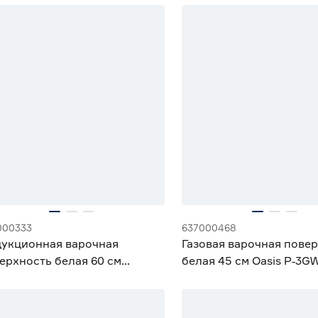
000333
637000468
укционная варочная
Газовая варочная пове
ерхность белая 60 см
белая 45 см Oasis P‑3G
UNFELD CVI594SWH