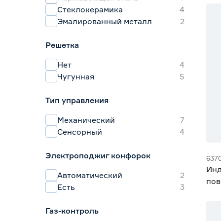
Стеклокерамика
4
Эмалированный металл
2
Решетка
Нет
4
Чугунная
5
Тип управления
Механический
7
Сенсорный
4
Электроподжиг конфорок
637
Инд
Автоматический
2
пов
Есть
3
MA
Газ-контроль