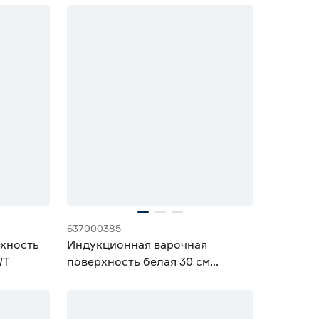
637000385
рхность
Индукционная варочная
WT
поверхность белая 30 см
Hyundai HHI 3772 WG