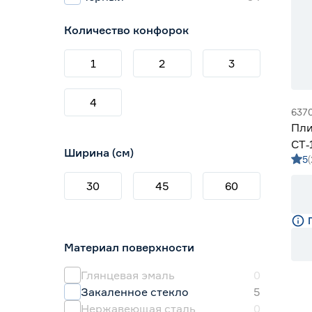
Количество конфорок
1
2
3
4
637
Пли
CT‑
Ширина (см)
5
30
45
60
Материал поверхности
Глянцевая эмаль
0
Закаленное стекло
5
Нержавеющая сталь
0