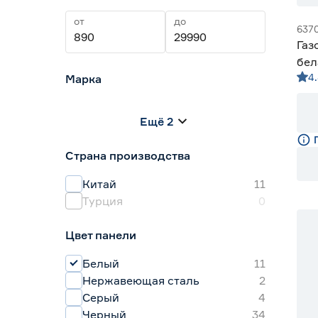
от
до
637
Газ
бел
4
Марка
Centek
2
Ещё 2
HOLBERG
0
Hyundai
1
Страна производства
KRONA
2
MAUNFELD
3
Китай
11
Турция
0
Цвет панели
Белый
11
Нержавеющая сталь
2
Серый
4
Черный
34