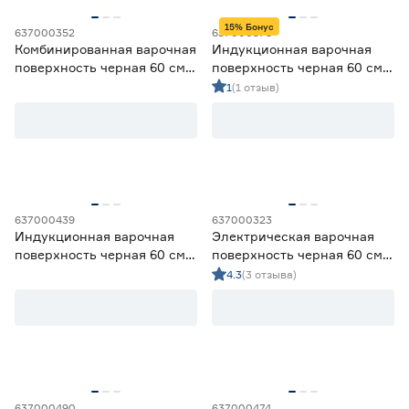
Газ-контроль
15% Бонус
637000352
637000375
Комбинированная варочная
Индукционная варочная
Есть
6
поверхность черная 60 см
поверхность черная 60 см
MAUNFELD
KRONA GENESIS 60 BL G2
1
(1 отзыв)
Защита от детей
EEHE.642VC.3CB/KG
Есть
12
Нет
6
WOK-конфорка
637000439
637000323
Есть
3
Индукционная варочная
Электрическая варочная
поверхность черная 60 см
поверхность черная 60 см
Нет
9
KRONA STORNO 60 BL
HOLBERG HELH 649SBL
4.3
(3 отзыва)
Гарантия
2 года
7
3 года
11
5 лет
1
637000490
637000474