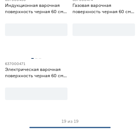
Индукционная варочная
Газовая варочная
поверхность черная 60 см
поверхность черная 60 см
MAUNFELD CVI594STBK
MAUNFELD EGHG.64.6CB/G
637000471
Электрическая варочная
поверхность черная 60 см
Oasis P‑SBT
19
из
19