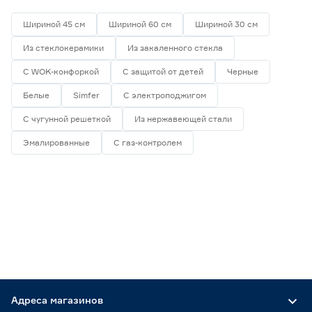
Шириной 45 см
Шириной 60 см
Шириной 30 см
Из стеклокерамики
Из закаленного стекла
С WOK-конфоркой
С защитой от детей
Черные
Белые
Simfer
С электроподжигом
С чугунной решеткой
Из нержавеющей стали
Эмалированные
С газ-контролем
Адреса магазинов