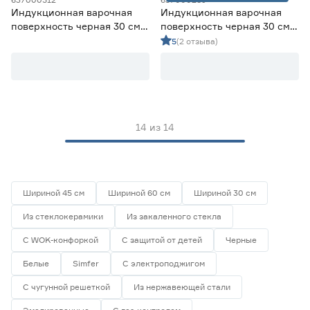
Индукционная варочная
Индукционная варочная
Газ-контроль
поверхность черная 30 см
поверхность черная 30 см
Oasis P‑IBDF
Oasis P‑IBD
5
(2 отзыва)
Есть
3
Защита от детей
Есть
11
Нет
3
14
из
14
WOK-конфорка
Есть
0
Шириной 45 см
Шириной 60 см
Шириной 30 см
Нет
7
Из стеклокерамики
Из закаленного стекла
Гарантия
С WOK-конфоркой
С защитой от детей
Черные
2 года
6
Белые
Simfer
С электроподжигом
3 года
4
5 лет
4
С чугунной решеткой
Из нержавеющей стали