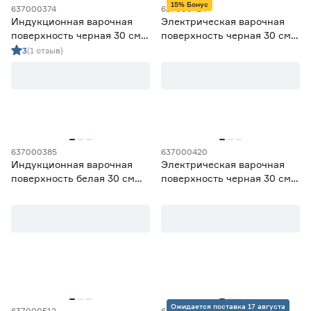
Глянцевая эмаль
0
15% Бонус
637000374
637000414
Индукционная варочная
Электрическая варочная
Закаленное стекло
3
поверхность черная 30 см
поверхность черная 30 см
Нержавеющая сталь
0
Oasis P‑EN
KRONA ORSA 30 BL
3
(1 отзыв)
Стеклокерамика
11
Эмалированный металл
0
Решетка
Нет
6
Чугунная
3
637000385
637000420
Индукционная варочная
Электрическая варочная
поверхность белая 30 см
поверхность черная 30 см
Тип управления
Hyundai HHI 3772 WG
MAUNFELD AVCE3023BK
Механический
4
Сенсорный
10
Электроподжиг конфорок
Автоматический
1
Есть
2
Ожидается поставка 17 августа
637000512
637000289