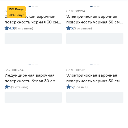
Комбинированные варочные панели
0
15% Бонус
Электрические варочные панели
5
637000095
637000224
20% Бонус
Электрическая варочная
Электрическая варочная
поверхность черная 30 см
поверхность черная 30 см
Цена
Oasis P‑SBD
KRONA TEMPO
4.3
(8 отзывов)
5
(5 отзывов)
от
до
Марка
Centek
0
637000234
637000232
Ещё 2
HOLBERG
0
Индукционная варочная
Электрическая варочная
Hyundai
1
поверхность белая 30 см
поверхность черная 30 см
Страна производства
MAUNFELD CVI292WH
MAUNFELD CVCE292MBK2
KRONA
5
5
(2 отзыва)
5
(1 отзыв)
MAUNFELD
3
Китай
13
Турция
1
Цвет панели
Белый
3