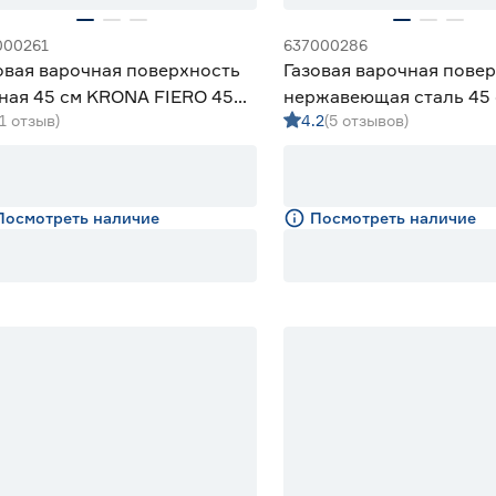
000261
637000286
овая варочная поверхность
Газовая варочная пове
ная 45 см KRONA FIERO 45
нержавеющая сталь 45 
(1 отзыв)
4.2
(5 отзывов)
P‑3SBM
Посмотреть наличие
Посмотреть наличие
% Бонус
15% Бонус