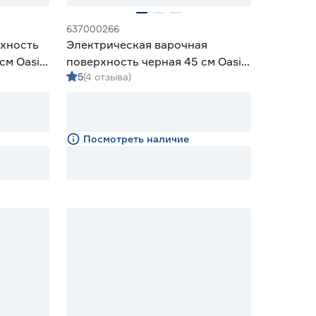
637000266
рхность
Электрическая варочная
см Oasis
поверхность черная 45 см Oasis
5
(4 отзыва)
P‑3SB
Посмотреть наличие