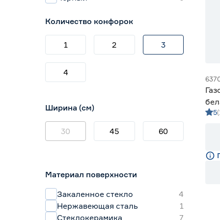
Количество конфорок
1
2
3
4
637
Газ
бел
Ширина (см)
5
WH
30
45
60
Материал поверхности
Закаленное стекло
4
Нержавеющая сталь
1
Стеклокерамика
7