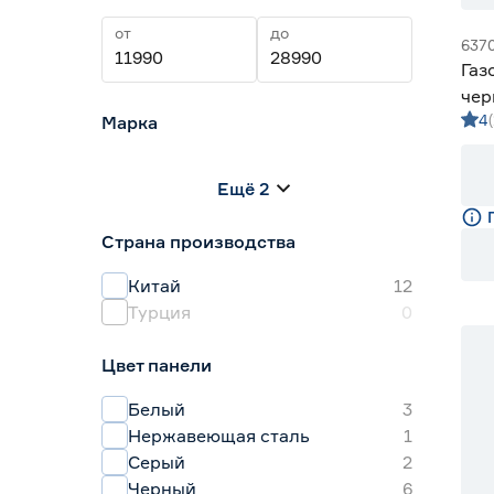
от
до
637
Газ
чер
4
Марка
BL
Centek
0
Ещё 2
HOLBERG
0
Hyundai
0
Страна производства
KRONA
5
MAUNFELD
2
Китай
12
Турция
0
15
Цвет панели
Белый
3
Нержавеющая сталь
1
Серый
2
Черный
6