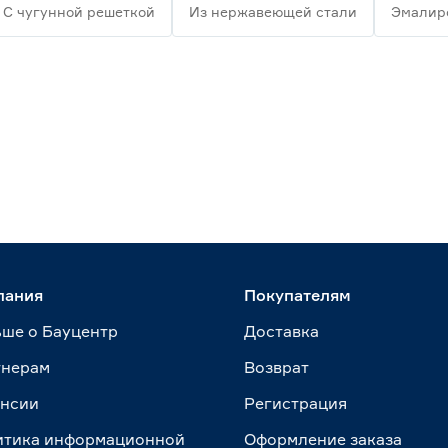
С чугунной решеткой
Из нержавеющей стали
Эмалир
пания
Покупателям
ше о Бауцентр
Доставка
тнерам
Возврат
ансии
Регистрация
итика информационной
Оформление заказа