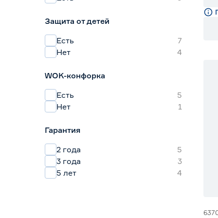
Защита от детей
Есть
7
Нет
4
WOK-конфорка
Есть
5
Нет
1
Гарантия
2 года
5
3 года
3
5 лет
4
637