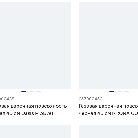
15% Бонус
000468
637000436
овая варочная поверхность
Газовая варочная пове
ая 45 см Oasis P‑3GWT
черная 45 см KRONA C
45 BL