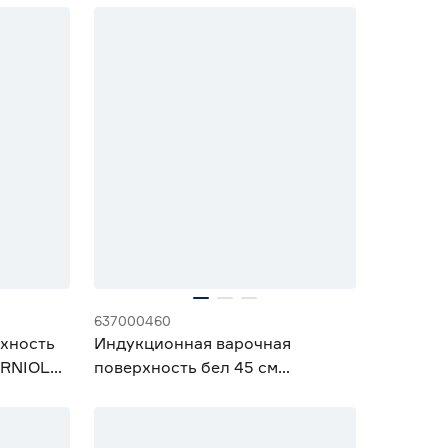
637000460
рхность
Индукционная варочная
ORNIOLA
поверхность бел 45 см
MAUNFELD CVI453SBWH
Inverter