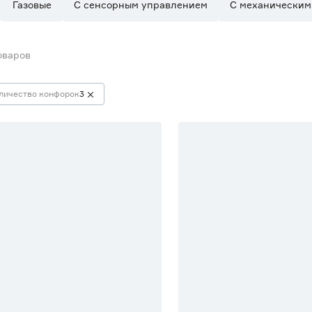
Газовые
С сенсорным управлением
С механическим
оваров
личество конфорок
3