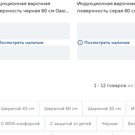
укционная варочная
Индукционная варочна
ерхность черная 60 см Oasis
поверхность серая 60 
EBGD
MYSTERIUM max ih 60 G
Посмотреть наличие
Посмотреть наличие
1 - 12
товаров
из
Шириной 45 см
Шириной 60 см
Шириной 30 см
И
С WOK-конфоркой
С защитой от детей
Черные
Бе