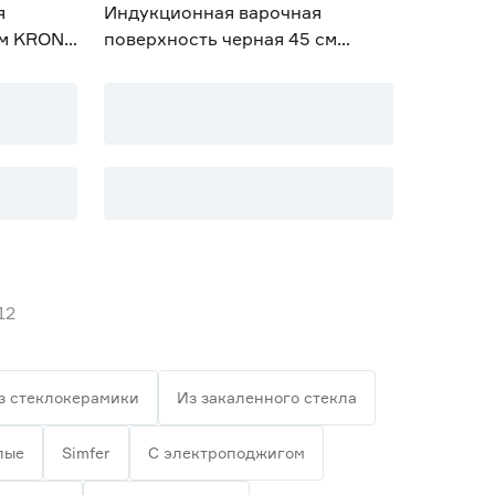
я
Индукционная варочная
см KRONA
поверхность черная 45 см
R
MAUNFELD AVI4539SFBK
12
з стеклокерамики
Из закаленного стекла
лые
Simfer
С электроподжигом