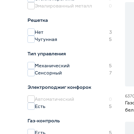
Эмалированный металл
0
Решетка
Нет
3
Чугунная
5
Тип управления
Механический
5
Сенсорный
7
Электроподжиг конфорок
637
Автоматический
0
Газ
Есть
5
бел
Газ-контроль
Есть
5