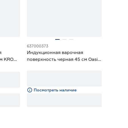
637000373
я
Индукционная варочная
см KRONA
поверхность черная 45 см Oasis
GR
P‑EBG
Посмотреть наличие