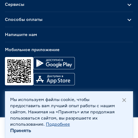
Глянцевая эмаль
0
Сервисы
Закаленное стекло
0
Нержавеющая сталь
0
Способы оплаты
Стеклокерамика
1
Эмалированный металл
0
Напишите нам
Решетка
Мобильное приложение
Нет
1
Чугунная
0
Тип управления
Механический
0
Сенсорный
1
Мы используем файлы cookie, чтобы
ООО «Бауцентр Рус» 2004 -
2026
, 236029, г. Калининград,
предоставить вам лучший опыт работы с нашим
ул. А.Невского, 205. ИНН 7702596813, КПП 390601001 ©
сайтом. Нажимая на «Принять» или продолжая
Все права защищены
Электроподжиг конфорок
пользоваться сайтом, вы разрешаете их
Политика обработки персональных данных
использование.
Подробнее
Автоматический
0
Правовая информация
Принять
Есть
0
Главная
Каталог
Корзина
Профиль
Охрана труда