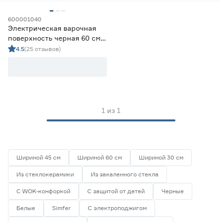
Комбинированные варочные панели
0
Электрические варочные панели
1
600001040
Электрическая варочная
поверхность черная 60 см
Цена
Simfer H60D14B001
4.5
(25 отзывов)
от
до
Марка
1
из
1
Centek
2
Ещё 2
HOLBERG
1
Hyundai
2
Страна производства
KRONA
14
Шириной 45 см
Шириной 60 см
Шириной 30 см
MAUNFELD
10
Китай
0
Из стеклокерамики
Из закаленного стекла
Турция
1
С WOK-конфоркой
С защитой от детей
Черные
Цвет панели
Белые
Simfer
С электроподжигом
Белый
0