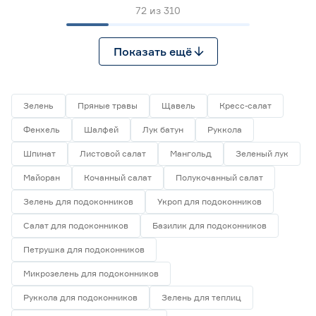
72
из
310
Показать ещё
Зелень
Пряные травы
Щавель
Кресс-салат
Фенхель
Шалфей
Лук батун
Руккола
Шпинат
Листовой салат
Мангольд
Зеленый лук
Майоран
Кочанный салат
Полукочанный салат
Зелень для подоконников
Укроп для подоконников
Салат для подоконников
Базилик для подоконников
Петрушка для подоконников
Микрозелень для подоконников
Руккола для подоконников
Зелень для теплиц