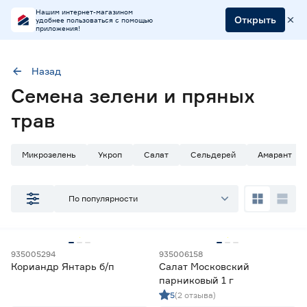
Нашим интернет-магазином
Открыть
удобнее пользоваться с помощью
приложения!
Назад
Наличие в магазинах
Семена зелени и пряных
Ростовское шоссе, 28/7
трав
ул. Селезнева, 4
ул. им. Данилы Волкореза, 2
Микрозелень
Укроп
Салат
Сельдерей
Амарант
Тип
По популярности
Микрозелень
18
Семена зелени
206
Семена пряных трав
85
Травы для животных
1
935005294
935006158
Кориандр Янтарь б/п
Салат Московский
парниковый 1 г
Цена
5
(2 отзыва)