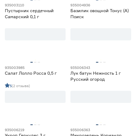
935003110
935004936
Пустырник сердечный
Базилик овощной Тонус (А)
Самарский 0,1 г
Поиск
935003985
935006343
Салат Лолло Росса 0,5 г
Лук батун Нежность 1 г
Русский огород
5
(2 отзыва)
935006219
935006363
Укроп Геркулес 3 г
Микрозелень Кориандр