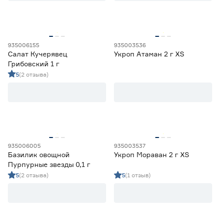
Марка
Agroni
31
935006155
935003536
Ещё 8
Darit
2
Салат Кучерявец
Укроп Атаман 2 г XS
Агроуспех
58
Грибовский 1 г
Страна производства
Гавриш
31
5
(2 отзыва)
Евросемена
5
Китай
5
Россия
305
Форма плода
Шиловидная
1
935006005
935003537
Базилик овощной
Укроп Мораван 2 г XS
Пурпурные звезды 0,1 г
5
(2 отзыва)
5
(1 отзыв)