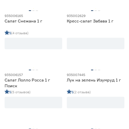
935006165
935002629
Салат Снежана 1 г
Кресс‑салат Забава 1 г
5
(4 отзыва)
935006157
935007445
Салат Лолло Росса 1 г
Лук на зелень Изумруд 1 г
Поиск
5
(5 отзывов)
5
(2 отзыва)