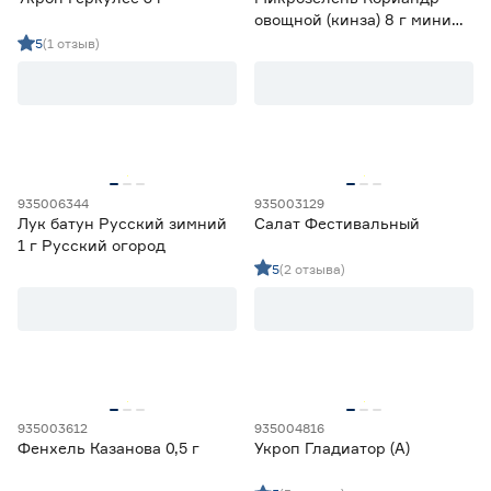
овощной (кинза) 8 г мини
Русский огород
5
(1 отзыв)
935006344
935003129
Лук батун Русский зимний
Салат Фестивальный
1 г Русский огород
5
(2 отзыва)
935003612
935004816
Фенхель Казанова 0,5 г
Укроп Гладиатор (А)