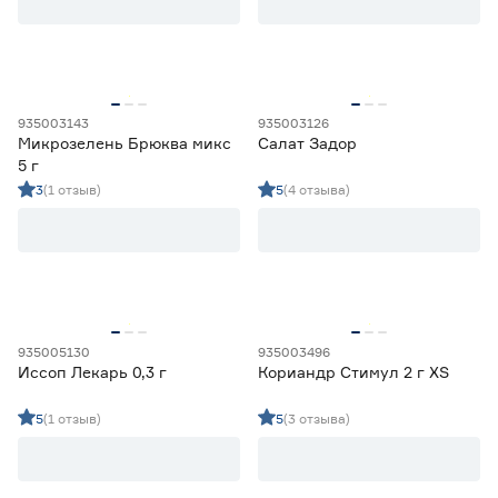
935003143
935003126
Микрозелень Брюква микс
Салат Задор
5 г
3
(1 отзыв)
5
(4 отзыва)
935005130
935003496
Иссоп Лекарь 0,3 г
Кориандр Стимул 2 г XS
5
(1 отзыв)
5
(3 отзыва)