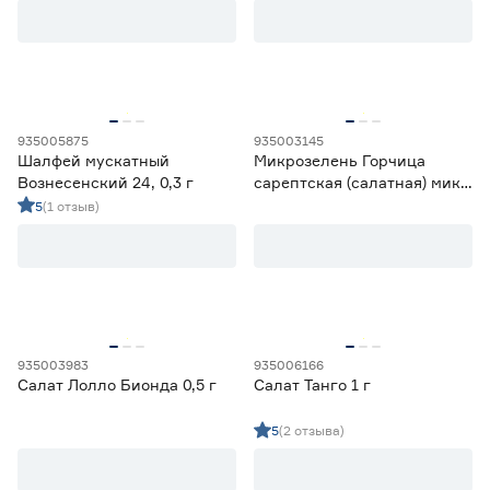
от
до
Культура
Амарант
1
935005875
935003145
Ещё 40
Анис
1
Шалфей мускатный
Микрозелень Горчица
Базилик
31
Вознесенский 24, 0,3 г
сарептская (салатная) микс
Место высадки
Горчица
6
5 г
5
(1 отзыв)
Двурядник
2
Закрытый грунт
1
Открытый грунт
202
Открытый/закрытый грунт
106
Срок созревания
935003983
935006166
Позднеспелый
21
Салат Лолло Бионда 0,5 г
Салат Танго 1 г
Раннеспелый
62
5
(2 отзыва)
Скороспелый
34
Среднепоздний
12
Среднеранний
14