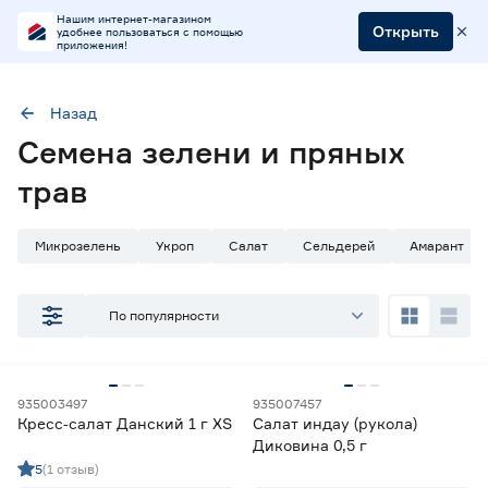
Нашим интернет-магазином
Открыть
удобнее пользоваться с помощью
приложения!
Назад
Наличие в магазинах
Семена зелени и пряных
Ростовское шоссе, 28/7
трав
ул. Селезнева, 4
ул. им. Данилы Волкореза, 2
Микрозелень
Укроп
Салат
Сельдерей
Амарант
Тип
По популярности
Микрозелень
18
Семена зелени
206
Семена пряных трав
85
Травы для животных
1
935003497
935007457
Кресс‑салат Данский 1 г XS
Салат индау (рукола)
Диковина 0,5 г
Цена
5
(1 отзыв)