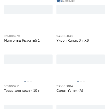
5
(1 отзыв)
935006279
935005048
Мангольд Красный 1 г
Укроп Ханак 3 г XS
935000271
935005004
Трава для кошек 10 г
Салат Успех (А)