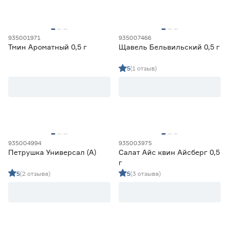
935001971
935007466
Тмин Ароматный 0,5 г
Щавель Бельвильский 0,5 г
5
(1 отзыв)
935004994
935003975
Петрушка Универсал (А)
Салат Айс квин Айсберг 0,5
г
5
(2 отзыва)
5
(3 отзыва)