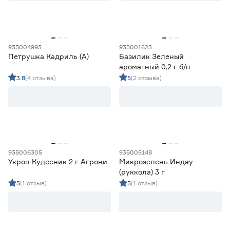
Марка
Agroni
31
935004993
935001623
Ещё 8
Darit
2
Петрушка Кадриль (А)
Базилик Зеленый
Агроуспех
58
ароматный 0,2 г б/п
Страна производства
Гавриш
31
3.8
(4 отзыва)
5
(2 отзыва)
Евросемена
5
Китай
5
Россия
305
Форма плода
Шиловидная
1
935006305
935005148
Укроп Кудесник 2 г Агрони
Микрозелень Индау
(руккола) 3 г
5
(1 отзыв)
5
(1 отзыв)