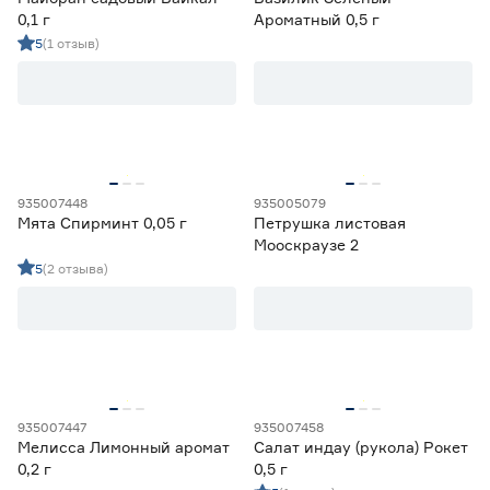
0,1 г
Ароматный 0,5 г
5
(1 отзыв)
935007448
935005079
Мята Спирминт 0,05 г
Петрушка листовая
Мооскраузе 2
5
(2 отзыва)
935007447
935007458
Мелисса Лимонный аромат
Салат индау (рукола) Рокет
0,2 г
0,5 г