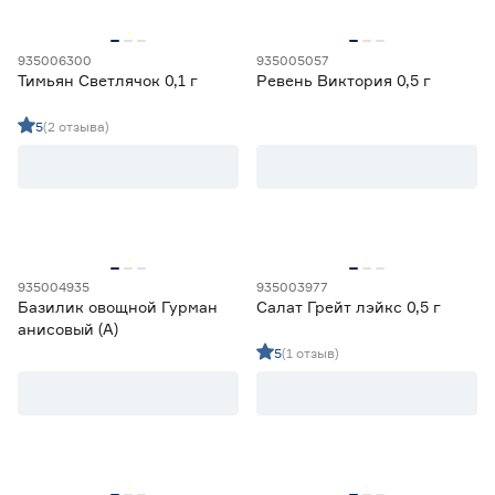
935006300
935005057
Тимьян Светлячок 0,1 г
Ревень Виктория 0,5 г
5
(2 отзыва)
935004935
935003977
Базилик овощной Гурман
Салат Грейт лэйкс 0,5 г
анисовый (А)
5
(1 отзыв)