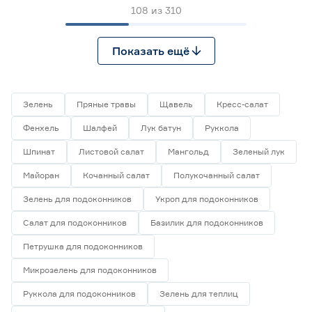
108
из
310
Показать ещё
Зелень
Пряные травы
Щавель
Кресс-салат
Фенхель
Шалфей
Лук батун
Руккола
Шпинат
Листовой салат
Мангольд
Зеленый лук
Майоран
Кочанный салат
Полукочанный салат
Зелень для подоконников
Укроп для подоконников
Салат для подоконников
Базилик для подоконников
Петрушка для подоконников
Микрозелень для подоконников
Руккола для подоконников
Зелень для теплиц