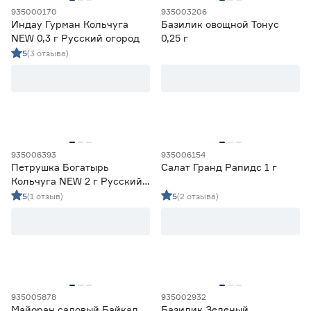
935000170
935003206
Индау Гурман Кольчуга
Базилик овощной Тонус
NEW 0,3 г Русский огород
0,25 г
5
(3 отзыва)
935006393
935006154
Петрушка Богатырь
Салат Гранд Рапидс 1 г
Кольчуга NEW 2 г Русский
огород
5
(1 отзыв)
5
(2 отзыва)
935005878
935002932
Майоран садовый Байкал
Базилик Зеленый