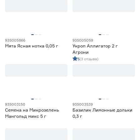
от
до
Культура
Амарант
1
935005866
935005059
Ещё 40
Анис
1
Мята Ясная нотка 0,05 г
Укроп Аллигатор 2 г
Базилик
31
Агрони
Место высадки
Горчица
6
5
(3 отзыва)
Двурядник
2
Закрытый грунт
1
Открытый грунт
202
Открытый/закрытый грунт
106
Срок созревания
935003150
935003539
Позднеспелый
21
Семена на Микрозелень
Базилик Лимонные дольки
Раннеспелый
62
Мангольд микс 5 г
0,3 г
Скороспелый
34
Среднепоздний
12
Среднеранний
14