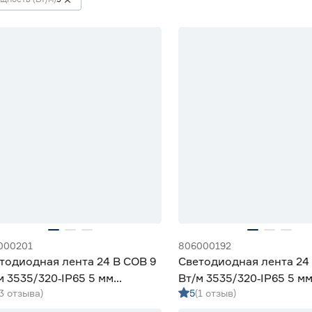
000201
806000192
тодиодная лента 24 В COB 9
Светодиодная лента 24
м 3535/320‑IP65 5 мм
Вт/м 3535/320‑IP65 5 м
(3 отзыва)
5
(1 отзыв)
вной 5 м Geniled
5 м Geniled