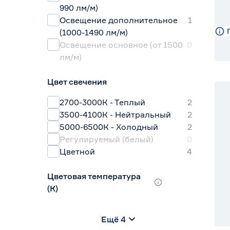
990 лм/м)
Освещение дополнительное
1
(1000-1490 лм/м)
Освещение основное (от 1500
0
лм/м)
Цвет свечения
2700-3000К - Теплый
2
3500-4100К - Нейтральный
2
5000-6500К - Холодный
2
Регулируемый (белый)
0
Цветной
4
Цветовая температура
(К)
2700 (теплый)
0
Ещё 4
2700-3000 (теплый)
2