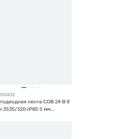
000432
тодиодная лента COB 24 В 9
м 3535/320‑IP65 5 мм
одный 3 м Geniled