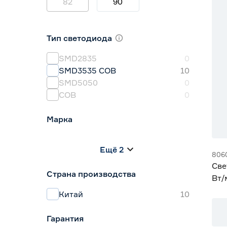
82
90
Тип светодиода
SMD2835
0
SMD3535 СОВ
10
SMD5050
0
СОВ
0
Марка
Apeyron
0
Ещё 2
Geniled
10
806
IEK
0
Све
Страна производства
Navigator
0
Вт/
Smartbuy
0
хол
Китай
10
Гарантия