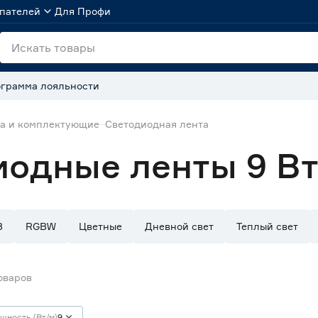
пателей
Для Профи
грамма лояльности
та и комплектующие
Светодиодная лента
иодные ленты 9 В
B
RGBW
Цветные
Дневной свет
Теплый свет
оваров
щность (Вт/м)
9