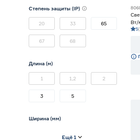
3000 (теплый)
0
806
Степень защиты (IP)
3800-4200 (дневной)
2
Све
4000 (нейтральный)
0
Вт/
20
33
65
5
зел
67
68
Длина (м)
1
1,2
2
3
5
Ширина (мм)
5
6
8
Ещё 1