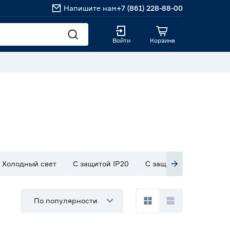
Напишите нам
+7 (861) 228-88-00
Войти
Корзина
т
Холодный свет
С защитой IP20
С защитой IP33
С з
По популярности