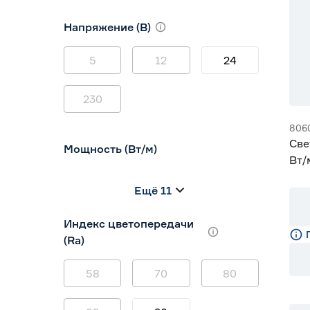
10
12
16
Напряжение (В)
5
12
24
230
806
Све
Мощность (Вт/м)
Вт/
кра
8
12
14,4
Ещё 11
5
7
9
Индекс цветопередачи
(Ra)
58
70
80