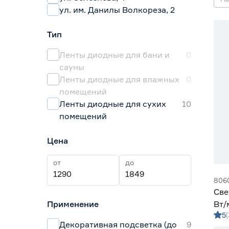
ул. им. Данилы Волкореза, 2
Тип
Ленты диодные для бани и
0
сауны
Ленты диодные для влажных
0
помещений
Ленты диодные для сухих
10
помещений
Цена
от
до
806
Све
Применение
Вт/
5
дне
Декоративная подсветка (до
9