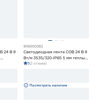
806000382
B 24 В 9
Светодиодная лента COB 24 В 9
м
Вт/м 3535/320‑IP65 5 мм теплый
5
(2 отзыва)
3 м Geniled
Посмотреть наличие