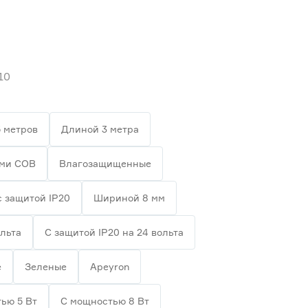
10
 метров
Длиной 3 метра
ами СОВ
Влагозащищенные
с защитой IP20
Шириной 8 мм
ольта
С защитой IP20 на 24 вольта
е
Зеленые
Apeyron
ью 5 Вт
С мощностью 8 Вт