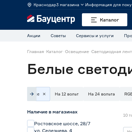
Краснодар
3 магазина
Информация для поку
Каталог
Акции
Советы
Сервисы и услуги
Про
Главная
Каталог
Освещение
Светодиодная лен
Белые светод
Все
На 12 вольт
На 24 вольта
RG
Наличие в магазинах
10
т
Ростовское шоссе, 28/7
ул. Селезнева, 4
Мо