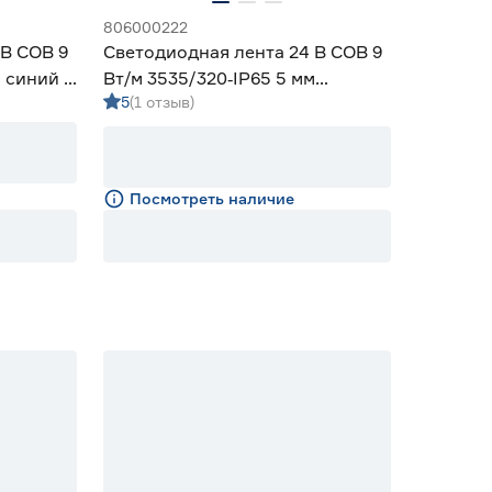
806000222
 В COB 9
Светодиодная лента 24 В COB 9
м синий 5
Вт/м 3535/320‑IP65 5 мм
5
(1 отзыв)
фиолетовый 5 м Geniled
Посмотреть наличие