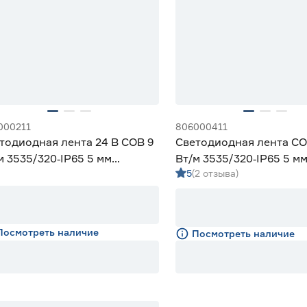
000211
806000411
тодиодная лента 24 В COB 9
Светодиодная лента CO
м 3535/320‑IP65 5 мм
Вт/м 3535/320‑IP65 5 м
5
(2 отзыва)
сный 5 м Geniled
дневной 3 м Geniled
Посмотреть наличие
Посмотреть наличие