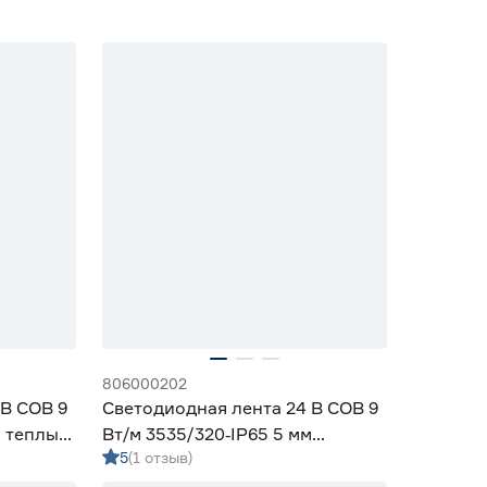
806000202
 В COB 9
Светодиодная лента 24 В COB 9
м теплый
Вт/м 3535/320‑IP65 5 мм
5
(1 отзыв)
холодный 5 м Geniled