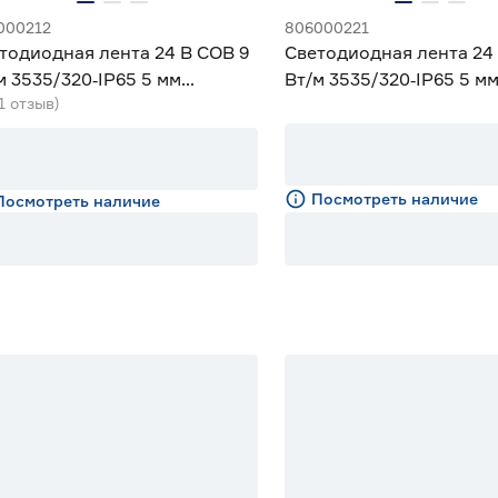
000212
806000221
тодиодная лента 24 В COB 9
Светодиодная лента 24
м 3535/320‑IP65 5 мм
Вт/м 3535/320‑IP65 5 м
(1 отзыв)
еный 5 м Geniled
м Geniled
Посмотреть наличие
Посмотреть наличие