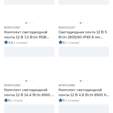
Ленты диодные для сухих помещений
10
Цена
от
до
809001987
806000297
Комплект светодиодной
Светодиодная лента 12 В 5
ленты 12 В 7,2 Вт/м RGB
Вт/м 2835/60‑IP65 8 мм
IP65 5050 Wi‑fi Алиса 5 м
теплый 5 м Geniled
4.5
(2 отзыва)
5
(2 отзыва)
Применение
ЭРА
Декоративная подсветка (до 990 лм/м)
22
Освещение дополнительное (1000-1490 лм/м)
7
Освещение основное (от 1500 лм/м)
12
Цвет свечения
809001990
809001986
2700-3000К - Теплый
10
Комплект светодиодной
Комплект светодиодной
3500-4100К - Нейтральный
10
ленты 12 В 14,4 Вт/м 6500 К
ленты 12 В 4,8 Вт/м 6500 К
5000-6500К - Холодный
12
IP65 5050 5 м ЭРА
IP65 2835 5 м ЭРА
5
(1 отзыв)
5
(3 отзыва)
Регулируемый (белый)
0
Цветной
9