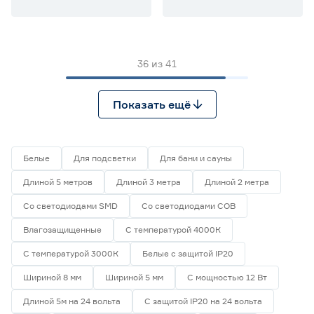
36
из
41
Показать ещё
Белые
Для подсветки
Для бани и сауны
Длиной 5 метров
Длиной 3 метра
Длиной 2 метра
Со светодиодами SMD
Со светодиодами СОВ
Влагозащищенные
С температурой 4000К
С температурой 3000К
Белые с защитой IP20
Шириной 8 мм
Шириной 5 мм
С мощностью 12 Вт
Длиной 5м на 24 вольта
С защитой IP20 на 24 вольта