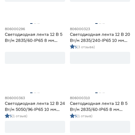
Цветовая температура (К)
2700 (теплый)
0
Ещё 4
2700-3000 (теплый)
10
806000296
806000323
Светодиодная лента 12 В 5
Светодиодная лента 12 В 20
3000 (теплый)
0
Вт/м 2835/60‑IP65 8 мм
Вт/м 2835/240‑IP65 10 мм
Степень защиты (IP)
3800-4200 (дневной)
10
теплый 2 м Geniled
дневной 5 м Geniled
5
(3 отзыва)
4000 (нейтральный)
0
20
33
65
67
68
Длина (м)
806000363
806000310
Светодиодная лента 12 В 24
Светодиодная лента 12 В 5
1
1,2
2
Вт/м 5050/96‑IP65 10 мм
Вт/м 2835/60‑IP65 8 мм
мультиколор 5 м Geniled
дневной 2 м Geniled
5
(1 отзыв)
5
(1 отзыв)
3
5