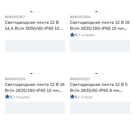
Гарантия
806000357
806000304
1 год
3
Светодиодная лента 12 В
Светодиодная лента 12 В 16
14,4 Вт/м 5050/60‑IP65 10
Вт/м 2835/180‑IP65 10 мм
2 года
22
мм мультиколор 2 м Geniled
теплый 2 м Geniled
5
(3 отзыва)
3 года
16
806000305
806000327
Светодиодная лента 12 В 16
Светодиодная лента 12 В 5
Вт/м 2835/180‑IP65 10 мм
Вт/м 2835/60‑IP65 8 мм
теплый 5 м Geniled
холодный 5 м Geniled
5
(3 отзыва)
5
(1 отзыв)