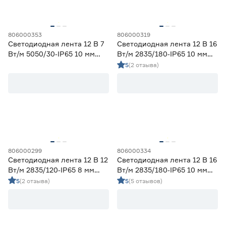
58
70
80
82
90
806000353
806000319
Светодиодная лента 12 В 7
Светодиодная лента 12 В 16
Вт/м 5050/30‑IP65 10 мм
Вт/м 2835/180‑IP65 10 мм
мультиколор 2 м Geniled
дневной 5 м Geniled
5
(2 отзыва)
Тип светодиода
SMD2835
25
SMD3535 СОВ
10
SMD5050
6
СОВ
0
Марка
806000299
806000334
Светодиодная лента 12 В 12
Светодиодная лента 12 В 16
Apeyron
0
Вт/м 2835/120‑IP65 8 мм
Вт/м 2835/180‑IP65 10 мм
Ещё 2
Geniled
38
теплый 5 м Geniled
холодный 2 м Geniled
5
(2 отзыва)
5
(5 отзывов)
IEK
0
Страна производства
Navigator
0
Smartbuy
0
Китай
41