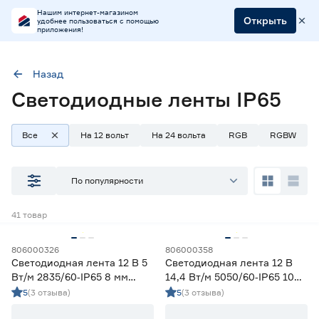
Нашим интернет-магазином
Открыть
удобнее пользоваться с помощью
приложения!
Назад
Светодиодные ленты IP65
Степень защиты (IP)
65
Все
На 12 вольт
На 24 вольта
RGB
RGBW
Наличие в магазинах
По популярности
Ростовское шоссе, 28/7
41
товар
ул. Селезнева, 4
ул. им. Данилы Волкореза, 2
806000326
806000358
Светодиодная лента 12 В 5
Светодиодная лента 12 В
Тип
Вт/м 2835/60‑IP65 8 мм
14,4 Вт/м 5050/60‑IP65 10
холодный 2 м Geniled
мм мультиколор 5 м Geniled
5
(3 отзыва)
5
(3 отзыва)
Ленты диодные для бани и сауны
0
Ленты диодные для влажных помещений
31