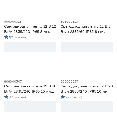
Ширина (мм)
5
6
8
806000315
806000313
Ещё 1
Светодиодная лента 12 В 12
Светодиодная лента 12 В 5
Вт/м 2835/120‑IP65 8 мм
Вт/м 2835/60‑IP65 8 мм
10
12
16
Напряжение (В)
дневной 5 м Geniled
дневной 5 м Geniled
5
(5 отзывов)
5
12
24
230
Мощность (Вт/м)
806000307
806000337
Светодиодная лента 12 В 20
Светодиодная лента 12 В 20
Вт/м 2835/240‑IP65 10 мм
Вт/м 2835/240‑IP65 10 мм
8
12
14,4
Ещё 11
теплый 5 м Geniled
холодный 5 м Geniled
5
(3 отзыва)
5
(2 отзыва)
5
7
9
Индекс цветопередачи (Ra)