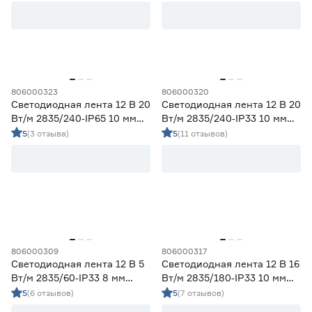
Цветовая температура (К)
2700 (теплый)
1
Ещё 4
2700-3000 (теплый)
28
3000 (теплый)
6
806000323
806000320
Степень защиты (IP)
3800-4200 (дневной)
28
Светодиодная лента 12 В 20
Светодиодная лента 12 В 20
4000 (нейтральный)
4
Вт/м 2835/240‑IP65 10 мм
Вт/м 2835/240‑IP33 10 мм
20
33
65
дневной 5 м Geniled
дневной 5 м Geniled
5
(3 отзыва)
5
(11 отзывов)
67
68
Длина (м)
1
1,2
2
806000309
806000317
Светодиодная лента 12 В 5
Светодиодная лента 12 В 16
Вт/м 2835/60‑IP33 8 мм
Вт/м 2835/180‑IP33 10 мм
3
5
дневной 5 м Geniled
дневной 5 м Geniled
5
(6 отзывов)
5
(7 отзывов)