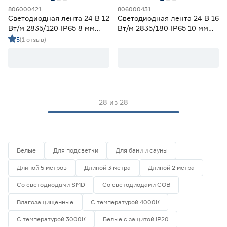
806000421
806000431
Светодиодная лента 24 В 12
Светодиодная лента 24 В 16
Вт/м 2835/120‑IP65 8 мм
Вт/м 2835/180‑IP65 10 мм
дневной 5 м Geniled
дневной 5 м Geniled
5
(1 отзыв)
28
из
28
Белые
Для подсветки
Для бани и сауны
Длиной 5 метров
Длиной 3 метра
Длиной 2 метра
Со светодиодами SMD
Со светодиодами СОВ
Влагозащищенные
С температурой 4000К
С температурой 3000К
Белые с защитой IP20