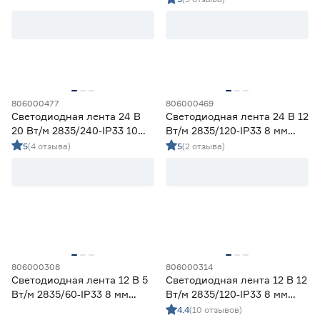
Ленты диодные для сухих помещений
18
Цена
от
до
806000477
806000469
Светодиодная лента 24 В
Светодиодная лента 24 В 12
Применение
20 Вт/м 2835/240‑IP33 10
Вт/м 2835/120‑IP33 8 мм
мм дневной 5 м Geniled
дневной 5 м Geniled
5
(4 отзыва)
5
(2 отзыва)
Декоративная подсветка (до 990 лм/м)
9
Освещение дополнительное (1000-1490 лм/м)
7
Освещение основное (от 1500 лм/м)
12
Цвет свечения
2700-3000К - Теплый
0
3500-4100К - Нейтральный
28
806000308
806000314
5000-6500К - Холодный
0
Светодиодная лента 12 В 5
Светодиодная лента 12 В 12
Регулируемый (белый)
0
Вт/м 2835/60‑IP33 8 мм
Вт/м 2835/120‑IP33 8 мм
дневной 2 м Geniled
дневной 5 м Geniled
4.4
(10 отзывов)
Цветной
0