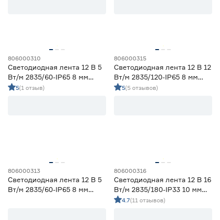
Ширина (мм)
5
6
8
Ещё 1
806000310
806000315
Светодиодная лента 12 В 5
Светодиодная лента 12 В 12
10
12
16
Напряжение (В)
Вт/м 2835/60‑IP65 8 мм
Вт/м 2835/120‑IP65 8 мм
дневной 2 м Geniled
дневной 5 м Geniled
5
(1 отзыв)
5
(5 отзывов)
5
12
24
230
Мощность (Вт/м)
806000313
806000316
8
12
14,4
Светодиодная лента 12 В 5
Светодиодная лента 12 В 16
Ещё 11
Вт/м 2835/60‑IP65 8 мм
Вт/м 2835/180‑IP33 10 мм
дневной 5 м Geniled
дневной 2 м Geniled
4.7
(11 отзывов)
5
7
9
Индекс цветопередачи (Ra)