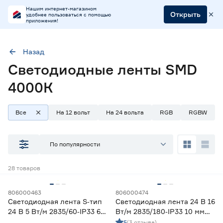
Нашим интернет-магазином
Открыть
удобнее пользоваться с помощью
приложения!
Назад
Светодиодные ленты SMD
Цветовая температура (К)
3800-4200 (дневной)
4000К
Все
На 12 вольт
На 24 вольта
RGB
RGBW
Наличие в магазинах
Ростовское шоссе, 28/7
По популярности
ул. Селезнева, 4
ул. им. Данилы Волкореза, 2
28
товаров
Тип
806000463
806000474
Светодиодная лента S‑тип
Светодиодная лента 24 В 16
Ленты диодные для бани и сауны
2
24 В 5 Вт/м 2835/60‑IP33 6
Вт/м 2835/180‑IP33 10 мм
Ленты диодные для влажных помещений
8
мм дневной 5 м Geniled
дневной 5 м Geniled
5
(3 отзыва)