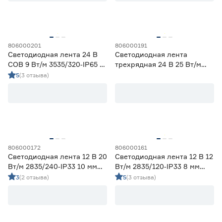
Гарантия
1 год
0
806000201
806000191
2 года
15
Светодиодная лента 24 В
Светодиодная лента
3 года
13
COB 9 Вт/м 3535/320‑IP65 5
трехрядная 24 В 25 Вт/м
мм дневной 5 м Geniled
2835/252‑IP33 30 мм
5
(3 отзыва)
дневной 3 м Geniled
806000172
806000161
Светодиодная лента 12 В 20
Светодиодная лента 12 В 12
Вт/м 2835/240‑IP33 10 мм
Вт/м 2835/120‑IP33 8 мм
дневной 2 м Geniled
дневной 2 м Geniled
3
(2 отзыва)
5
(3 отзыва)