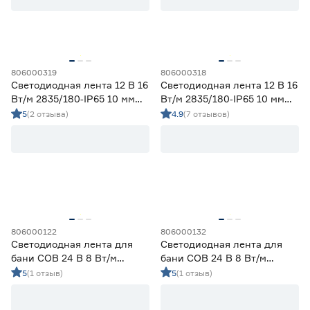
58
70
80
82
90
806000319
806000318
Светодиодная лента 12 В 16
Светодиодная лента 12 В 16
Тип светодиода
Вт/м 2835/180‑IP65 10 мм
Вт/м 2835/180‑IP65 10 мм
дневной 5 м Geniled
дневной 2 м Geniled
5
(2 отзыва)
4.9
(7 отзывов)
SMD2835
23
SMD3535 СОВ
5
SMD5050
0
СОВ
0
Марка
Apeyron
0
806000122
806000132
Светодиодная лента для
Светодиодная лента для
Ещё 2
Geniled
28
бани COB 24 В 8 Вт/м
бани COB 24 В 8 Вт/м
IEK
0
3535/280‑IP67 10 мм
3535/280‑IP67 10 мм
5
(1 отзыв)
5
(1 отзыв)
Страна производства
Navigator
0
дневной 3 м Geniled
дневной 5 м Geniled
Smartbuy
0
Китай
28