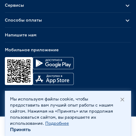
Сервисы
Способы оплаты
Напишите нам
Мобильное приложение
Мы используем файлы cookie, чтобы
ООО «Бауцентр Рус» 2004 -
2026
, 236029, г. Калининград,
предоставить вам лучший опыт работы с нашим
ул. А.Невского, 205. ИНН 7702596813, КПП 390601001 ©
сайтом. Нажимая на «Принять» или продолжая
Все права защищены
пользоваться сайтом, вы разрешаете их
Политика обработки персональных данных
использование.
Подробнее
Правовая информация
Принять
Охрана труда
Главная
Каталог
Корзина
Профиль