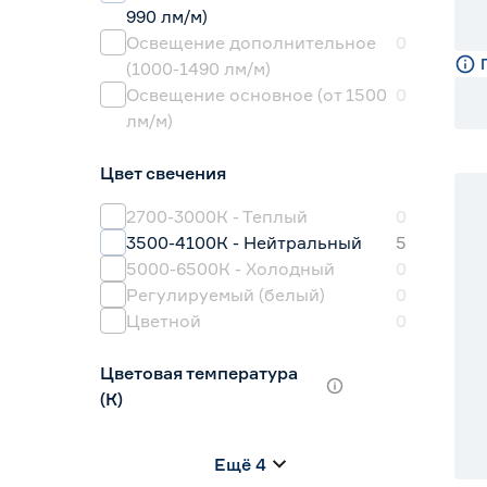
990 лм/м)
Освещение дополнительное
0
(1000-1490 лм/м)
Освещение основное (от 1500
0
лм/м)
Цвет свечения
2700-3000К - Теплый
0
3500-4100К - Нейтральный
5
5000-6500К - Холодный
0
Регулируемый (белый)
0
Цветной
0
Цветовая температура
(К)
2700 (теплый)
0
Ещё 4
2700-3000 (теплый)
5