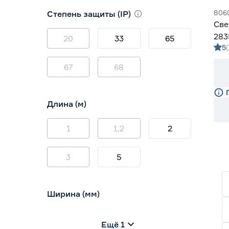
3000 (теплый)
0
806
Степень защиты (IP)
3800-4200 (дневной)
5
Све
4000 (нейтральный)
0
283
20
33
65
5
Gen
67
68
Длина (м)
1
1,2
2
3
5
Ширина (мм)
5
6
8
Ещё 1