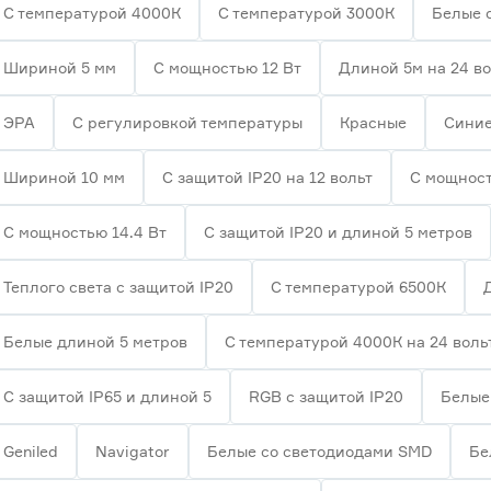
С температурой 4000К
С температурой 3000К
Белые 
Шириной 5 мм
С мощностью 12 Вт
Длиной 5м на 24 в
ЭРА
С регулировкой температуры
Красные
Сини
Шириной 10 мм
С защитой IP20 на 12 вольт
С мощност
С мощностью 14.4 Вт
С защитой IP20 и длиной 5 метров
Теплого света с защитой IP20
С температурой 6500К
Белые длиной 5 метров
С температурой 4000К на 24 воль
С защитой IP65 и длиной 5
RGB с защитой IP20
Белые 
Geniled
Navigator
Белые со светодиодами SMD
Бе