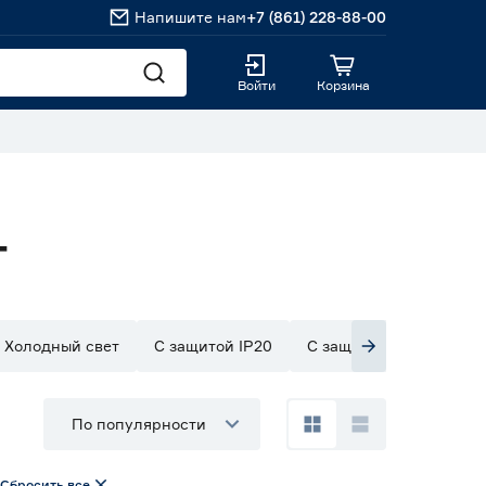
Напишите нам
+7 (861) 228-88-00
Войти
Корзина
т
Холодный свет
С защитой IP20
С защитой IP33
С з
По популярности
Сбросить все