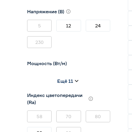
10
12
16
Напряжение (В)
5
12
24
230
Мощность (Вт/м)
8
12
14,4
Ещё 11
5
7
9
Индекс цветопередачи
(Ra)
58
70
80