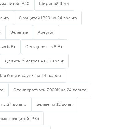
с защитой IP20
Шириной 8 мм
ольта
С защитой IP20 на 24 вольта
е
Зеленые
Apeyron
ью 5 Вт
С мощностью 8 Вт
Длиной 5 метров на 12 вольт
Для бани и сауны на 24 вольта
та
С температурой 3000К на 24 вольта
на 24 вольта
Белые на 12 вольт
лые с защитой IP65