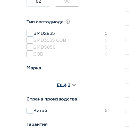
82
90
Тип светодиода
SMD2835
5
SMD3535 СОВ
0
SMD5050
0
СОВ
0
Марка
Apeyron
0
Ещё 2
Geniled
5
IEK
0
Страна производства
Navigator
0
Smartbuy
0
Китай
5
Гарантия