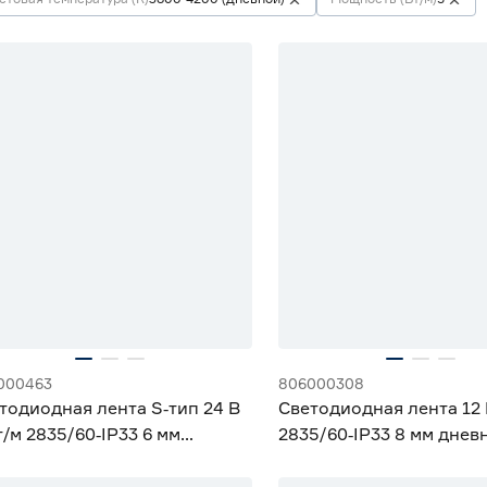
000463
806000308
тодиодная лента S‑тип 24 В
Светодиодная лента 12 
т/м 2835/60‑IP33 6 мм
2835/60‑IP33 8 мм днев
вной 5 м Geniled
Geniled