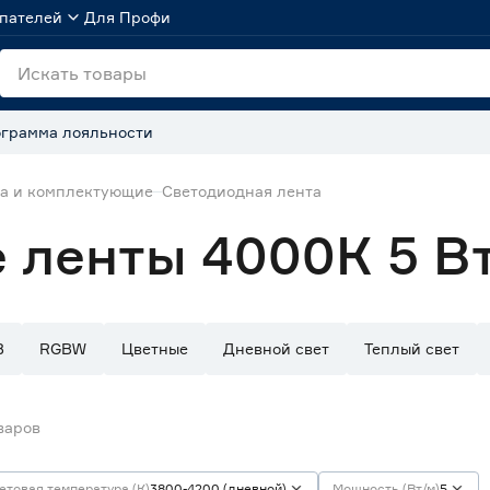
пателей
Для Профи
грамма лояльности
та и комплектующие
Светодиодная лента
 ленты 4000К 5 В
B
RGBW
Цветные
Дневной свет
Теплый свет
варов
етовая температура (К)
3800-4200 (дневной)
Мощность (Вт/м)
5