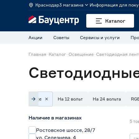
Краснодар
3 магазина
Информация для поку
Каталог
Акции
Советы
Сервисы и услуги
Про
Главная
Каталог
Освещение
Светодиодная лен
Светодиодные
Все
На 12 вольт
На 24 вольта
RG
Наличие в магазинах
5
то
Ростовское шоссе, 28/7
ул. Селезнева, 4
Цв