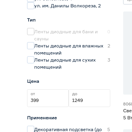
ул. им. Данилы Волкореза, 2
Тип
Ленты диодные для бани и
0
сауны
Ленты диодные для влажных
2
помещений
Ленты диодные для сухих
3
помещений
Цена
от
до
806
Све
Применение
5 В
дне
Декоративная подсветка (до
5