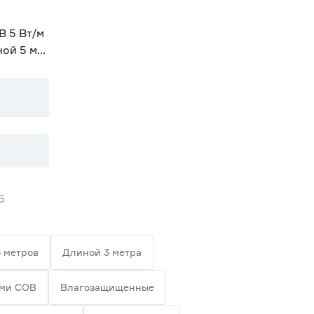
В 5 Вт/м
ной 5 м
5
 метров
Длиной 3 метра
ами СОВ
Влагозащищенные