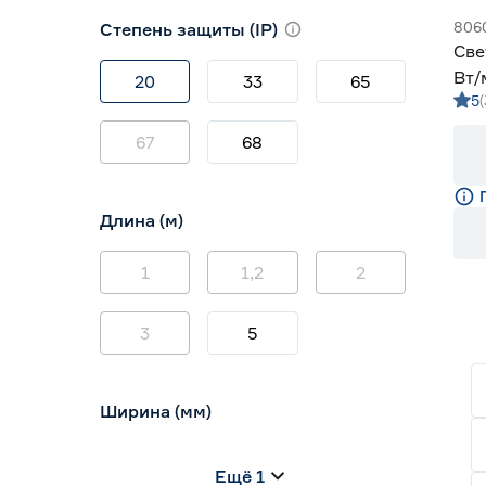
3000 (теплый)
1
806
Степень защиты (IP)
3800-4200 (дневной)
0
Све
4000 (нейтральный)
0
Вт/
20
33
65
5
м S
67
68
Длина (м)
1
1,2
2
3
5
Ширина (мм)
5
6
8
Ещё 1