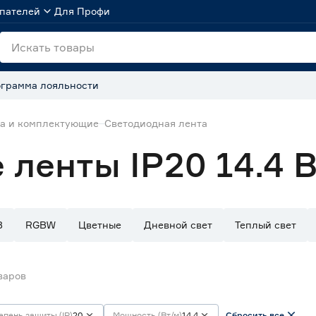
пателей
Для Профи
грамма лояльности
та и комплектующие
Светодиодная лента
ленты IP20 14.4 
B
RGBW
Цветные
Дневной свет
Теплый свет
варов
епень защиты (IP)
20
Мощность (Вт/м)
14,4
Сбросить все