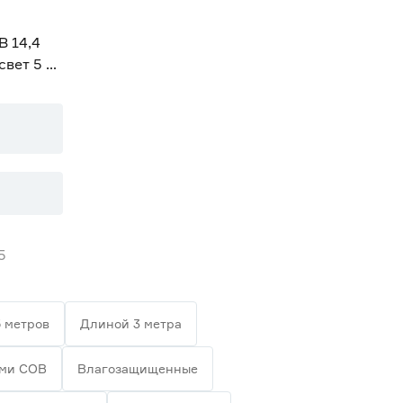
В 14,4
свет 5 м
5
 метров
Длиной 3 метра
ами СОВ
Влагозащищенные