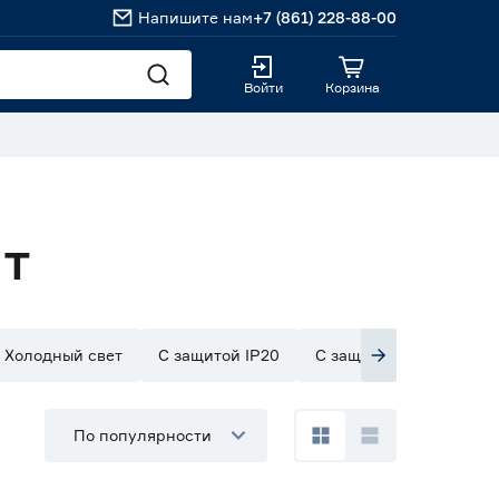
Напишите нам
+7 (861) 228-88-00
Войти
Корзина
Вт
Холодный свет
С защитой IP20
С защитой IP33
С з
По популярности