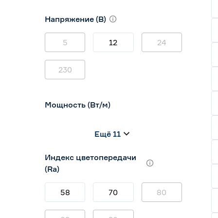
10
12
16
Напряжение (В)
5
12
24
230
Мощность (Вт/м)
8
12
14,4
Ещё 11
5
7
9
Индекс цветопередачи
(Ra)
58
70
80