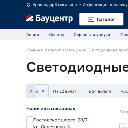
Краснодар
3 магазина
Информация для поку
Каталог
Акции
Советы
Сервисы и услуги
Про
Главная
Каталог
Освещение
Светодиодная лен
Светодиодные 
Все
На 12 вольт
На 24 вольта
RG
Наличие в магазинах
5
то
Ростовское шоссе, 28/7
ул. Селезнева, 4
Ст