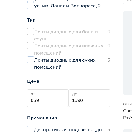
ул. им. Данилы Волкореза, 2
Тип
Ленты диодные для бани и
0
сауны
Ленты диодные для влажных
0
помещений
Ленты диодные для сухих
5
помещений
Цена
от
до
806
Све
Применение
Вт/
Sma
Декоративная подсветка (до
5