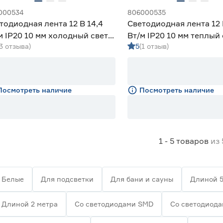
000534
806000535
тодиодная лента 12 В 14,4
Светодиодная лента 12 
м IP20 10 мм холодный свет 5
Вт/м IP20 10 мм теплый 
(3 отзыва)
5
(1 отзыв)
martbuy
Smartbuy
Посмотреть наличие
Посмотреть наличие
1 - 5
товаров
из
Белые
Для подсветки
Для бани и сауны
Длиной 5
Длиной 2 метра
Со светодиодами SMD
Со светодиод