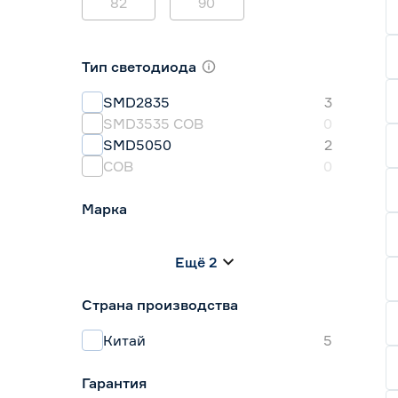
82
90
Тип светодиода
SMD2835
3
SMD3535 СОВ
0
SMD5050
2
СОВ
0
Марка
Apeyron
0
Ещё 2
Geniled
0
IEK
0
Страна производства
Navigator
0
Smartbuy
3
Китай
5
Гарантия