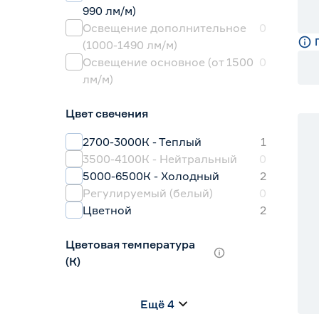
990 лм/м)
Освещение дополнительное
0
(1000-1490 лм/м)
Освещение основное (от 1500
0
лм/м)
Цвет свечения
2700-3000К - Теплый
1
3500-4100К - Нейтральный
0
5000-6500К - Холодный
2
Регулируемый (белый)
0
Цветной
2
Цветовая температура
(К)
2700 (теплый)
0
Ещё 4
2700-3000 (теплый)
0