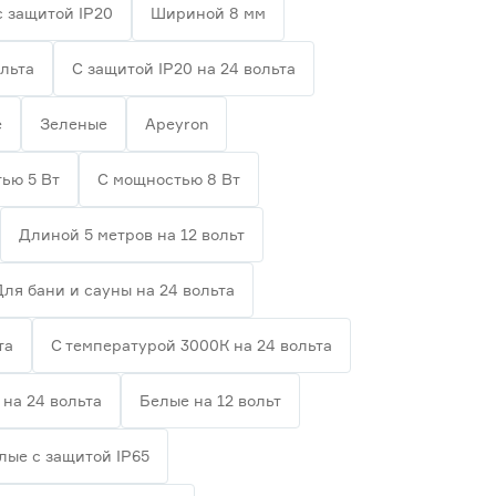
с защитой IP20
Шириной 8 мм
ольта
С защитой IP20 на 24 вольта
е
Зеленые
Apeyron
ью 5 Вт
С мощностью 8 Вт
Длиной 5 метров на 12 вольт
Для бани и сауны на 24 вольта
та
С температурой 3000К на 24 вольта
на 24 вольта
Белые на 12 вольт
лые с защитой IP65