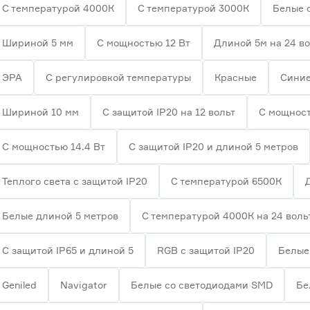
С температурой 4000К
С температурой 3000К
Белые 
Шириной 5 мм
С мощностью 12 Вт
Длиной 5м на 24 в
ЭРА
С регулировкой температуры
Красные
Сини
Шириной 10 мм
С защитой IP20 на 12 вольт
С мощност
С мощностью 14.4 Вт
С защитой IP20 и длиной 5 метров
Теплого света с защитой IP20
С температурой 6500К
Белые длиной 5 метров
С температурой 4000К на 24 воль
С защитой IP65 и длиной 5
RGB с защитой IP20
Белые 
Geniled
Navigator
Белые со светодиодами SMD
Бе