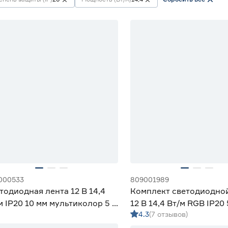
000533
809001989
тодиодная лента 12 В 14,4
Комплект светодиодно
м IP20 10 мм мультиколор 5 м
12 В 14,4 Вт/м RGB IP20
4.3
(7 отзывов)
rtbuy
пультом ДУ 5 м ЭРА