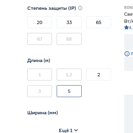
3000 (теплый)
2
806
Степень защиты (IP)
3800-4200 (дневной)
8
Све
4000 (нейтральный)
0
Вт/
20
33
65
4.
мул
67
68
Длина (м)
1
1,2
2
3
5
Ширина (мм)
5
6
8
Ещё 1