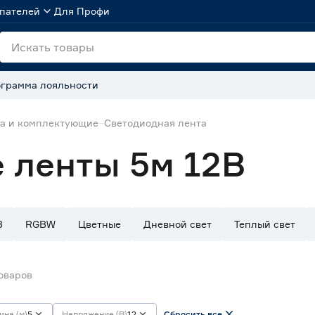
пателей
Для Профи
грамма лояльности
та и комплектующие
Светодиодная лента
 ленты 5м 12В
B
RGBW
Цветные
Дневной свет
Теплый свет
оваров
ина (м)
5
Напряжение (В)
12
Сбросить все