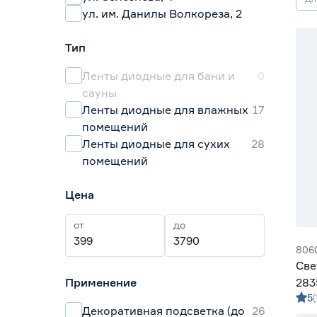
ул. им. Данилы Волкореза, 2
Тип
Ленты диодные для бани и
0
сауны
Ленты диодные для влажных
17
помещений
Ленты диодные для сухих
28
помещений
Цена
от
до
806
Све
Применение
283
5
Gen
Декоративная подсветка (до
26