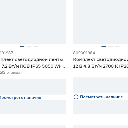
001987
809001984
плект светодиодной ленты
Комплект светодиодно
В 7,2 Вт/м RGB IP65 5050 Wi‑fi
12 В 4,8 Вт/м 2700 К IP2
5
(2 отзыва)
са 5 м ЭРА
м ЭРА
Посмотреть наличие
Посмотреть наличие