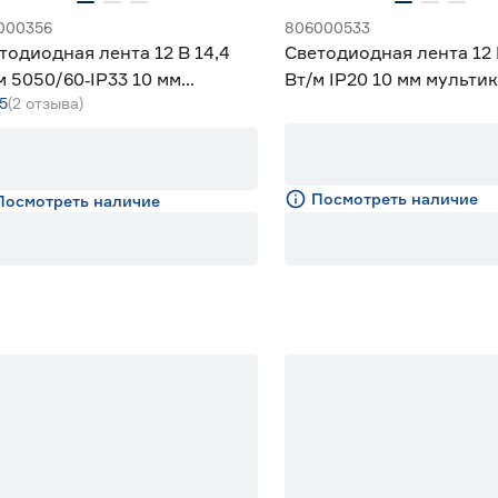
000356
806000533
тодиодная лента 12 В 14,4
Светодиодная лента 12 
м 5050/60‑IP33 10 мм
Вт/м IP20 10 мм мульти
5
(2 отзыва)
ьтиколор 5 м Geniled
Smartbuy
Посмотреть наличие
Посмотреть наличие