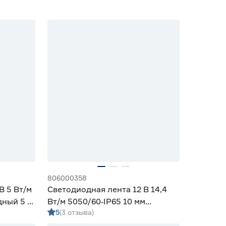
806000358
В 5 Вт/м
Светодиодная лента 12 В 14,4
дный 5 м
Вт/м 5050/60‑IP65 10 мм
5
(3 отзыва)
мультиколор 5 м Geniled