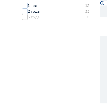
1 год
12
2 года
33
3 года
0