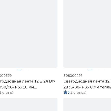
000359
806000297
тодиодная лента 12 В 24 Вт/
Светодиодная лента 12 
050/96‑IP33 10 мм
2835/60‑IP65 8 мм тепл
(1 отзыв)
5
(2 отзыва)
ьтиколор 5 м Geniled
Geniled