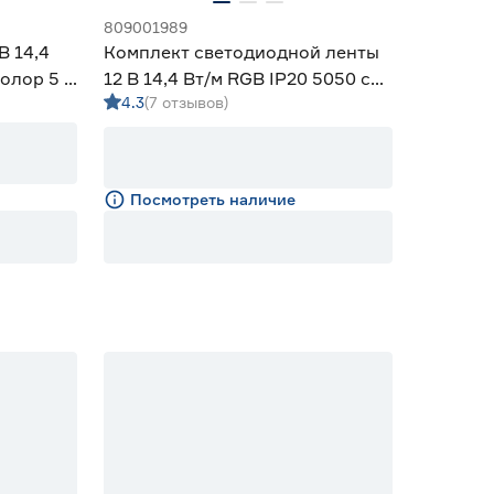
809001989
В 14,4
Комплект светодиодной ленты
колор 5 м
12 В 14,4 Вт/м RGB IP20 5050 с
4.3
(7 отзывов)
пультом ДУ 5 м ЭРА
Посмотреть наличие