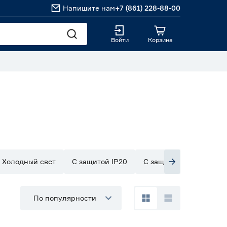
Напишите нам
+7 (861) 228-88-00
Войти
Корзина
Холодный свет
С защитой IP20
С защитой IP33
С з
По популярности