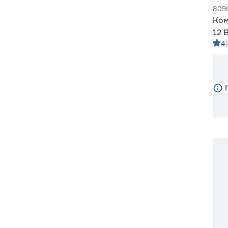
809
Ком
12 
4
5 м