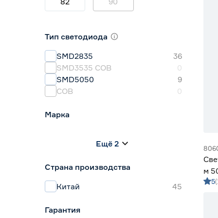
82
90
Тип светодиода
SMD2835
36
SMD3535 СОВ
0
SMD5050
9
СОВ
0
Марка
Apeyron
0
Ещё 2
Geniled
33
806
IEK
0
Све
Страна производства
Navigator
0
м 5
Smartbuy
5
5
мул
Китай
45
Гарантия