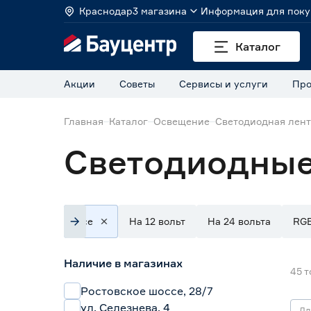
Краснодар
3 магазина
Информация для поку
Каталог
Акции
Советы
Сервисы и услуги
Про
Главная
Каталог
Освещение
Светодиодная лен
Светодиодные
Все
На 12 вольт
На 24 вольта
RG
Наличие в магазинах
45
т
Ростовское шоссе, 28/7
ул. Селезнева, 4
Дл