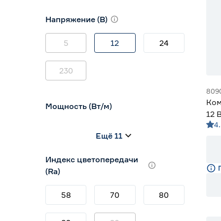
10
12
16
Напряжение (В)
5
12
24
230
809
Ком
Мощность (Вт/м)
12 
4.
Али
8
12
14,4
Ещё 11
5
7
9
Индекс цветопередачи
(Ra)
58
70
80