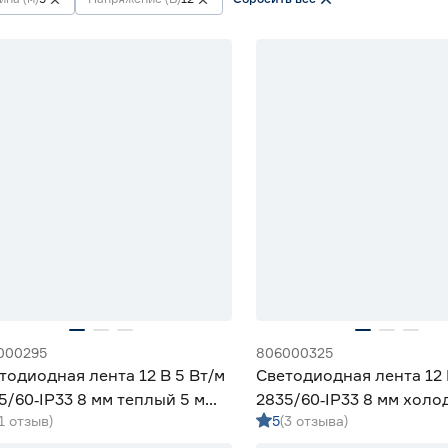
000295
806000325
тодиодная лента 12 В 5 Вт/м
Светодиодная лента 12 
5/60‑IP33 8 мм теплый 5 м
2835/60‑IP33 8 мм холо
(1 отзыв)
5
(3 отзыва)
iled
Geniled