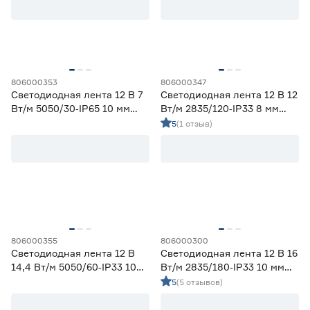
Ширина (мм)
5
6
8
Ещё 1
806000353
806000347
Светодиодная лента 12 В 7
Светодиодная лента 12 В 12
10
12
16
Напряжение (В)
Вт/м 5050/30‑IP65 10 мм
Вт/м 2835/120‑IP33 8 мм
мультиколор 2 м Geniled
синий 2 м Geniled
5
(1 отзыв)
5
12
24
230
Мощность (Вт/м)
806000355
806000300
8
12
14,4
Светодиодная лента 12 В
Светодиодная лента 12 В 16
Ещё 11
14,4 Вт/м 5050/60‑IP33 10
Вт/м 2835/180‑IP33 10 мм
мм мультиколор 2 м Geniled
теплый 2 м Geniled
5
(5 отзывов)
5
7
9
Индекс цветопередачи (Ra)