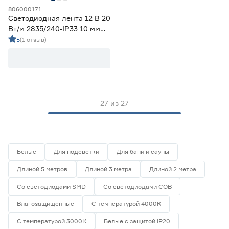
806000171
Светодиодная лента 12 В 20
Вт/м 2835/240‑IP33 10 мм
теплый 2 м Geniled
5
(1 отзыв)
27
из
27
Белые
Для подсветки
Для бани и сауны
Длиной 5 метров
Длиной 3 метра
Длиной 2 метра
Со светодиодами SMD
Со светодиодами СОВ
Влагозащищенные
С температурой 4000К
С температурой 3000К
Белые с защитой IP20