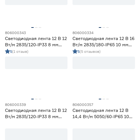
58
70
80
82
90
806000343
806000334
Светодиодная лента 12 В 12
Светодиодная лента 12 В 16
Тип светодиода
Вт/м 2835/120‑IP33 8 мм
Вт/м 2835/180‑IP65 10 мм
красный 2 м Geniled
холодный 2 м Geniled
5
(1 отзыв)
5
(5 отзывов)
SMD2835
23
SMD3535 СОВ
0
SMD5050
4
СОВ
0
Марка
Apeyron
0
806000339
806000357
Светодиодная лента 12 В 12
Светодиодная лента 12 В
Ещё 2
Geniled
27
Вт/м 2835/120‑IP33 8 мм
14,4 Вт/м 5050/60‑IP65 10
IEK
0
желтый 2 м Geniled
мм мультиколор 2 м Geniled
Страна производства
Navigator
0
Smartbuy
0
Китай
27