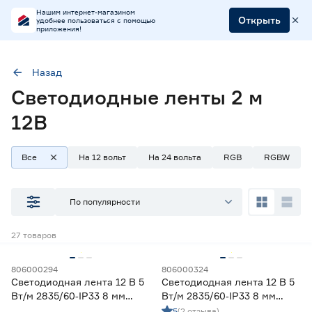
Нашим интернет-магазином
Открыть
удобнее пользоваться с помощью
приложения!
Назад
Светодиодные ленты 2 м
Длина (м)
2
Напряжение (В)
12
12В
Все
На 12 вольт
На 24 вольта
RGB
RGBW
Наличие в магазинах
Ростовское шоссе, 28/7
По популярности
ул. Селезнева, 4
ул. им. Данилы Волкореза, 2
27
товаров
Тип
806000294
806000324
Светодиодная лента 12 В 5
Светодиодная лента 12 В 5
Ленты диодные для бани и сауны
0
Вт/м 2835/60‑IP33 8 мм
Вт/м 2835/60‑IP33 8 мм
Ленты диодные для влажных помещений
8
теплый 2 м Geniled
холодный 2 м Geniled
5
(2 отзыва)