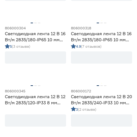
Гарантия
1 год
0
806000304
806000318
2 года
27
Светодиодная лента 12 В 16
Светодиодная лента 12 В 16
3 года
0
Вт/м 2835/180‑IP65 10 мм
Вт/м 2835/180‑IP65 10 мм
теплый 2 м Geniled
дневной 2 м Geniled
5
(3 отзыва)
4.9
(7 отзывов)
806000345
806000172
Светодиодная лента 12 В 12
Светодиодная лента 12 В 20
Вт/м 2835/120‑IP33 8 мм
Вт/м 2835/240‑IP33 10 мм
зеленый 2 м Geniled
дневной 2 м Geniled
3
(2 отзыва)