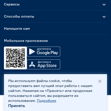
Сервисы
Способы оплаты
Напишите нам
Мобильное приложение
Мы используем файлы cookie, чтобы
ООО «Бауцентр Рус» 2004 -
2026
, 236029, г. Калининград,
предоставить вам лучший опыт работы с нашим
ул. А.Невского, 205. ИНН 7702596813, КПП 390601001 ©
сайтом. Нажимая на «Принять» или продолжая
Все права защищены
пользоваться сайтом, вы разрешаете их
Политика обработки персональных данных
использование.
Подробнее
Правовая информация
Принять
Охрана труда
Главная
Каталог
Корзина
Профиль