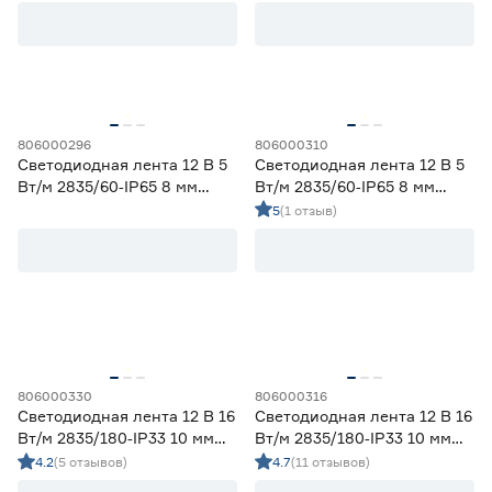
Цветовая температура (К)
2700 (теплый)
0
Ещё 4
2700-3000 (теплый)
6
3000 (теплый)
0
806000296
806000310
Степень защиты (IP)
3800-4200 (дневной)
6
Светодиодная лента 12 В 5
Светодиодная лента 12 В 5
4000 (нейтральный)
0
Вт/м 2835/60‑IP65 8 мм
Вт/м 2835/60‑IP65 8 мм
20
33
65
теплый 2 м Geniled
дневной 2 м Geniled
5
(1 отзыв)
67
68
Длина (м)
1
1,2
2
806000330
806000316
Светодиодная лента 12 В 16
Светодиодная лента 12 В 16
Вт/м 2835/180‑IP33 10 мм
Вт/м 2835/180‑IP33 10 мм
3
5
холодный 2 м Geniled
дневной 2 м Geniled
4.2
(5 отзывов)
4.7
(11 отзывов)