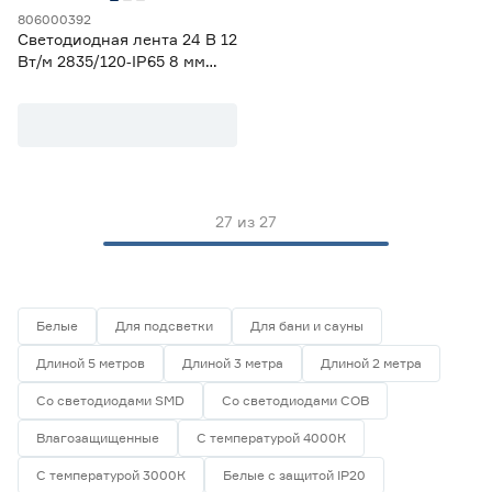
806000392
Светодиодная лента 24 В 12
Вт/м 2835/120‑IP65 8 мм
теплый 5 м Geniled
27
из
27
Белые
Для подсветки
Для бани и сауны
Длиной 5 метров
Длиной 3 метра
Длиной 2 метра
Со светодиодами SMD
Со светодиодами СОВ
Влагозащищенные
С температурой 4000К
С температурой 3000К
Белые с защитой IP20