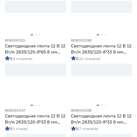
холодный 5 м Geniled
Цветовая температура (К)
2700 (теплый)
0
Ещё 4
2700-3000 (теплый)
6
3000 (теплый)
0
806000315
806000298
Степень защиты (IP)
3800-4200 (дневной)
6
Светодиодная лента 12 В 12
Светодиодная лента 12 В 12
4000 (нейтральный)
0
Вт/м 2835/120‑IP65 8 мм
Вт/м 2835/120‑IP33 8 мм
20
33
65
дневной 5 м Geniled
теплый 5 м Geniled
5
(5 отзывов)
5
(10 отзывов)
67
68
Длина (м)
1
1,2
2
806000347
806000328
Светодиодная лента 12 В 12
Светодиодная лента 12 В 12
Вт/м 2835/120‑IP33 8 мм
Вт/м 2835/120‑IP33 8 мм
3
5
синий 2 м Geniled
холодный 5 м Geniled
5
(1 отзыв)
5
(7 отзывов)