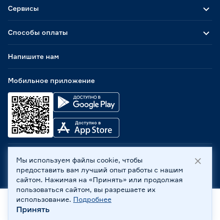
Сервисы
Способы оплаты
Напишите нам
Мобильное приложение
Мы используем файлы cookie, чтобы
ООО «Бауцентр Рус» 2004 -
2026
, 236029, г. Калининград,
предоставить вам лучший опыт работы с нашим
ул. А.Невского, 205. ИНН 7702596813, КПП 390601001 ©
сайтом. Нажимая на «Принять» или продолжая
Все права защищены
пользоваться сайтом, вы разрешаете их
Политика обработки персональных данных
использование.
Подробнее
Правовая информация
Принять
Охрана труда
Главная
Каталог
Корзина
Профиль