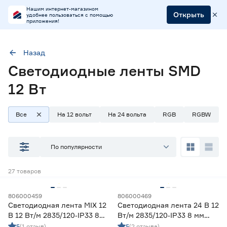
Нашим интернет-магазином
Открыть
удобнее пользоваться с помощью
приложения!
Назад
Светодиодные ленты SMD
Мощность (Вт/м)
12
12 Вт
Все
На 12 вольт
На 24 вольта
RGB
RGBW
Наличие в магазинах
Ростовское шоссе, 28/7
По популярности
ул. Селезнева, 4
ул. им. Данилы Волкореза, 2
27
товаров
Тип
806000459
806000469
Светодиодная лента MIX 12
Светодиодная лента 24 В 12
Ленты диодные для бани и сауны
0
В 12 Вт/м 2835/120‑IP33 8
Вт/м 2835/120‑IP33 8 мм
Ленты диодные для влажных помещений
6
мм теплый/дневной/
дневной 5 м Geniled
5
(1 отзыв)
5
(2 отзыва)