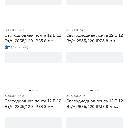
58
70
80
82
90
806000329
806000345
Светодиодная лента 12 В 12
Светодиодная лента 12 В 12
Тип светодиода
Вт/м 2835/120‑IP65 8 мм
Вт/м 2835/120‑IP33 8 мм
холодный 5 м Geniled
зеленый 2 м Geniled
5
(3 отзыва)
SMD2835
27
SMD3535 СОВ
0
SMD5050
0
СОВ
0
Марка
Apeyron
0
806000340
806000346
Светодиодная лента 12 В 12
Светодиодная лента 12 В 12
Ещё 2
Geniled
27
Вт/м 2835/120‑IP33 8 мм
Вт/м 2835/120‑IP33 8 мм
IEK
0
желтый 5 м Geniled
зеленый 5 м Geniled
Страна производства
Navigator
0
Smartbuy
0
Китай
27