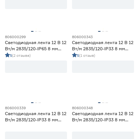
Ширина (мм)
5
6
8
Ещё 1
806000299
806000343
Светодиодная лента 12 В 12
Светодиодная лента 12 В 12
10
12
16
Напряжение (В)
Вт/м 2835/120‑IP65 8 мм
Вт/м 2835/120‑IP33 8 мм
теплый 5 м Geniled
красный 2 м Geniled
5
(2 отзыва)
5
(1 отзыв)
5
12
24
230
Мощность (Вт/м)
806000339
806000348
8
12
14,4
Светодиодная лента 12 В 12
Светодиодная лента 12 В 12
Ещё 11
Вт/м 2835/120‑IP33 8 мм
Вт/м 2835/120‑IP33 8 мм
желтый 2 м Geniled
синий 5 м Geniled
5
7
9
Индекс цветопередачи (Ra)