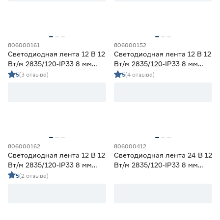
Гарантия
1 год
0
806000161
806000152
2 года
18
Светодиодная лента 12 В 12
Светодиодная лента 12 В 12
3 года
9
Вт/м 2835/120‑IP33 8 мм
Вт/м 2835/120‑IP33 8 мм
дневной 2 м Geniled
теплый 2 м Geniled
5
(3 отзыва)
5
(4 отзыва)
806000162
806000412
Светодиодная лента 12 В 12
Светодиодная лента 24 В 12
Вт/м 2835/120‑IP33 8 мм
Вт/м 2835/120‑IP33 8 мм
холодный 2 м Geniled
дневной 3 м Geniled
5
(2 отзыва)