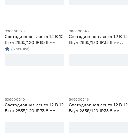
58
70
80
82
90
806000329
806000345
Светодиодная лента 12 В 12
Светодиодная лента 12 В 12
Тип светодиода
Вт/м 2835/120‑IP65 8 мм
Вт/м 2835/120‑IP33 8 мм
холодный 5 м Geniled
зеленый 2 м Geniled
5
(3 отзыва)
SMD2835
27
SMD3535 СОВ
0
SMD5050
0
СОВ
0
Марка
Apeyron
0
806000340
806000346
Светодиодная лента 12 В 12
Светодиодная лента 12 В 12
Ещё 2
Geniled
27
Вт/м 2835/120‑IP33 8 мм
Вт/м 2835/120‑IP33 8 мм
IEK
0
желтый 5 м Geniled
зеленый 5 м Geniled
Страна производства
Navigator
0
Smartbuy
0
Китай
27