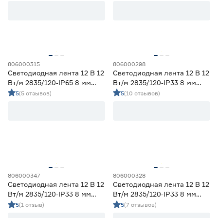
холодный 5 м Geniled
Цветовая температура (К)
2700 (теплый)
0
Ещё 4
2700-3000 (теплый)
6
3000 (теплый)
0
806000315
806000298
Степень защиты (IP)
3800-4200 (дневной)
6
Светодиодная лента 12 В 12
Светодиодная лента 12 В 12
4000 (нейтральный)
0
Вт/м 2835/120‑IP65 8 мм
Вт/м 2835/120‑IP33 8 мм
20
33
65
дневной 5 м Geniled
теплый 5 м Geniled
5
(5 отзывов)
5
(10 отзывов)
67
68
Длина (м)
1
1,2
2
806000347
806000328
Светодиодная лента 12 В 12
Светодиодная лента 12 В 12
Вт/м 2835/120‑IP33 8 мм
Вт/м 2835/120‑IP33 8 мм
3
5
синий 2 м Geniled
холодный 5 м Geniled
5
(1 отзыв)
5
(7 отзывов)