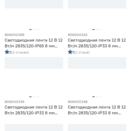
Ширина (мм)
5
6
8
Ещё 1
806000299
806000343
Светодиодная лента 12 В 12
Светодиодная лента 12 В 12
10
12
16
Напряжение (В)
Вт/м 2835/120‑IP65 8 мм
Вт/м 2835/120‑IP33 8 мм
теплый 5 м Geniled
красный 2 м Geniled
5
(2 отзыва)
5
(1 отзыв)
5
12
24
230
Мощность (Вт/м)
806000339
806000348
8
12
14,4
Светодиодная лента 12 В 12
Светодиодная лента 12 В 12
Ещё 11
Вт/м 2835/120‑IP33 8 мм
Вт/м 2835/120‑IP33 8 мм
желтый 2 м Geniled
синий 5 м Geniled
5
7
9
Индекс цветопередачи (Ra)