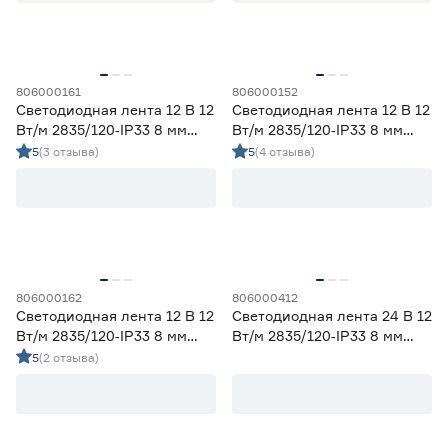
Гарантия
1 год
0
806000161
806000152
2 года
18
Светодиодная лента 12 В 12
Светодиодная лента 12 В 12
3 года
9
Вт/м 2835/120‑IP33 8 мм
Вт/м 2835/120‑IP33 8 мм
дневной 2 м Geniled
теплый 2 м Geniled
5
(3 отзыва)
5
(4 отзыва)
806000162
806000412
Светодиодная лента 12 В 12
Светодиодная лента 24 В 12
Вт/м 2835/120‑IP33 8 мм
Вт/м 2835/120‑IP33 8 мм
холодный 2 м Geniled
дневной 3 м Geniled
5
(2 отзыва)