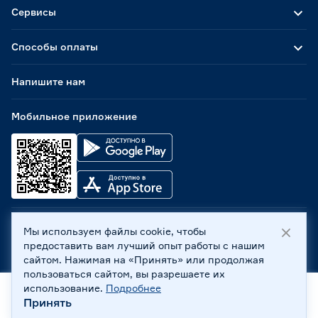
Сервисы
Способы оплаты
Напишите нам
Мобильное приложение
Мы используем файлы cookie, чтобы
ООО «Бауцентр Рус» 2004 -
2026
, 236029, г. Калининград,
предоставить вам лучший опыт работы с нашим
ул. А.Невского, 205. ИНН 7702596813, КПП 390601001 ©
сайтом. Нажимая на «Принять» или продолжая
Все права защищены
пользоваться сайтом, вы разрешаете их
Политика обработки персональных данных
использование.
Подробнее
Правовая информация
Принять
Охрана труда
Главная
Каталог
Корзина
Профиль