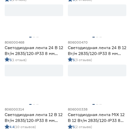
Ленты диодные для сухих помещений
21
холодный 2 м Geniled
Цена
от
до
806000468
806000470
Светодиодная лента 24 В 12
Светодиодная лента 24 В 12
Применение
Вт/м 2835/120‑IP33 8 мм
Вт/м 2835/120‑IP33 8 мм
теплый 5 м Geniled
холодный 5 м Geniled
5
(1 отзыв)
5
(3 отзыва)
Декоративная подсветка (до 990 лм/м)
7
Освещение дополнительное (1000-1490 лм/м)
20
Освещение основное (от 1500 лм/м)
0
Цвет свечения
2700-3000К - Теплый
6
3500-4100К - Нейтральный
6
806000314
806000338
5000-6500К - Холодный
6
Светодиодная лента 12 В 12
Светодиодная лента MIX 12
Регулируемый (белый)
2
Вт/м 2835/120‑IP33 8 мм
В 12 Вт/м 2835/120‑IP33 8
дневной 5 м Geniled
мм теплый/дневной/
4.4
(10 отзывов)
5
(2 отзыва)
Цветной
7