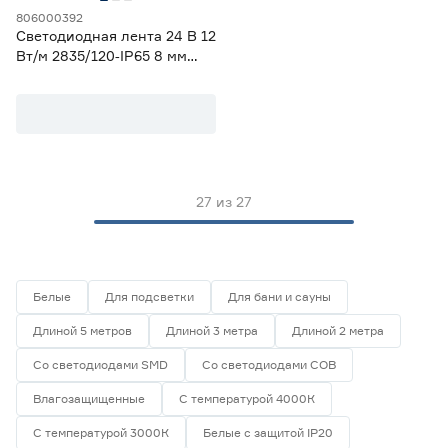
806000392
Светодиодная лента 24 В 12
Вт/м 2835/120‑IP65 8 мм
теплый 5 м Geniled
27
из
27
Белые
Для подсветки
Для бани и сауны
Длиной 5 метров
Длиной 3 метра
Длиной 2 метра
Со светодиодами SMD
Со светодиодами СОВ
Влагозащищенные
С температурой 4000К
С температурой 3000К
Белые с защитой IP20