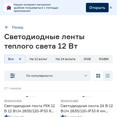
Нашим интернет-магазином
Открыть
удобнее пользоваться с помощью
приложения!
Назад
Светодиодные ленты
Мощность (Вт/м)
12
теплого света 12 Вт
Все
На 12 вольт
На 24 вольта
RGB
RGBW
Наличие в магазинах
Ростовское шоссе, 28/7
По популярности
ул. Селезнева, 4
ул. им. Данилы Волкореза, 2
27
товаров
Тип
806000459
806000469
Светодиодная лента MIX 12
Светодиодная лента 24 В 12
Ленты диодные для бани и сауны
0
В 12 Вт/м 2835/120‑IP33 8
Вт/м 2835/120‑IP33 8 мм
Ленты диодные для влажных помещений
6
мм теплый/дневной/
дневной 5 м Geniled
5
(1 отзыв)
5
(2 отзыва)