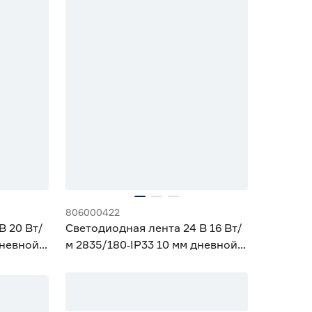
806000422
В 20 Вт/
Светодиодная лента 24 В 16 Вт/
невной 2
м 2835/180‑IP33 10 мм дневной 3
м Geniled