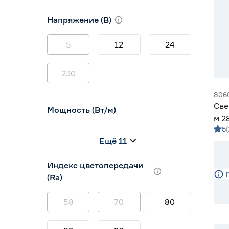
10
12
16
Напряжение (В)
5
12
24
230
806
Све
Мощность (Вт/м)
м 2
5
м G
8
12
14,4
Ещё 11
5
7
9
Индекс цветопередачи
(Ra)
58
70
80