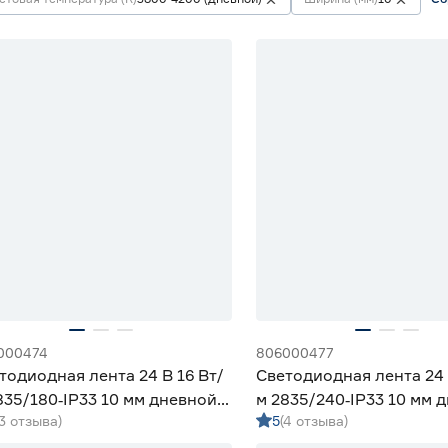
000474
806000477
тодиодная лента 24 В 16 Вт/
Светодиодная лента 24 
835/180‑IP33 10 мм дневной 5
м 2835/240‑IP33 10 мм 
(3 отзыва)
5
(4 отзыва)
eniled
м Geniled