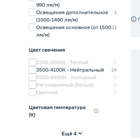
990 лм/м)
Освещение дополнительное
1
(1000-1490 лм/м)
Освещение основное (от 1500
11
лм/м)
Цвет свечения
2700-3000К - Теплый
0
3500-4100К - Нейтральный
14
5000-6500К - Холодный
0
Регулируемый (белый)
0
Цветной
0
Цветовая температура
(К)
2700 (теплый)
0
Ещё 4
2700-3000 (теплый)
14