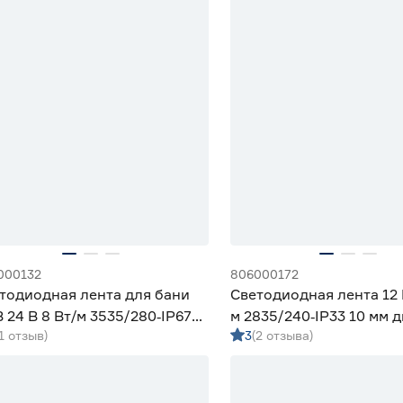
000132
806000172
тодиодная лента для бани
Светодиодная лента 12 
 24 В 8 Вт/м 3535/280‑IP67
м 2835/240‑IP33 10 мм д
(1 отзыв)
3
(2 отзыва)
мм дневной 5 м Geniled
м Geniled