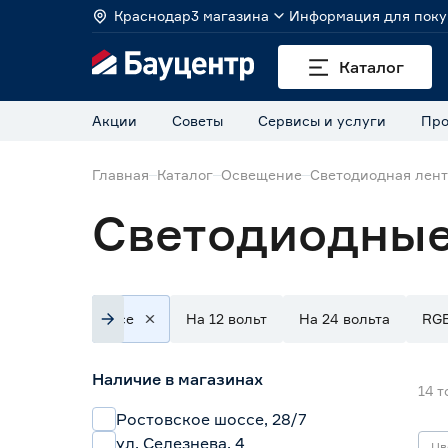
Краснодар
3 магазина
Информация для поку
Каталог
Акции
Советы
Сервисы и услуги
Про
Главная
Каталог
Освещение
Светодиодная лен
Светодиодные
Все
На 12 вольт
На 24 вольта
RG
Наличие в магазинах
14
т
Ростовское шоссе, 28/7
ул. Селезнева, 4
Цв