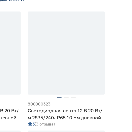
806000323
В 20 Вт/
Светодиодная лента 12 В 20 Вт/
дневной 5
м 2835/240‑IP65 10 мм дневной
5
(3 отзыва)
5 м Geniled