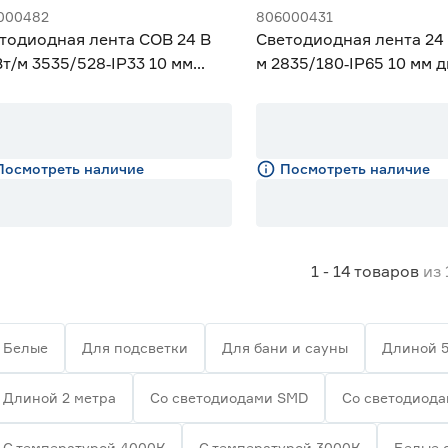
000482
806000431
тодиодная лента COB 24 В
Светодиодная лента 24 
Вт/м 3535/528‑IP33 10 мм
м 2835/180‑IP65 10 мм 
вной 5 м Geniled
м Geniled
Посмотреть наличие
Посмотреть наличие
1 - 14
товаров
из
Белые
Для подсветки
Для бани и сауны
Длиной 5
Длиной 2 метра
Со светодиодами SMD
Со светодиод
С температурой 4000К
С температурой 3000К
Белые 