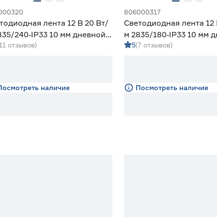
000320
806000317
тодиодная лента 12 В 20 Вт/
Светодиодная лента 12 
835/240‑IP33 10 мм дневной 5
м 2835/180‑IP33 10 мм 
(11 отзывов)
5
(7 отзывов)
eniled
м Geniled
Посмотреть наличие
Посмотреть наличие