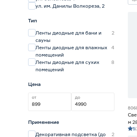
ул. им. Данилы Волкореза, 2
Тип
Ленты диодные для бани и
2
сауны
Ленты диодные для влажных
4
помещений
Ленты диодные для сухих
8
помещений
Цена
от
до
806
Све
Применение
м 2
5
м G
Декоративная подсветка (до
2