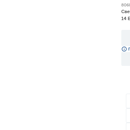
806
Све
14 
дне