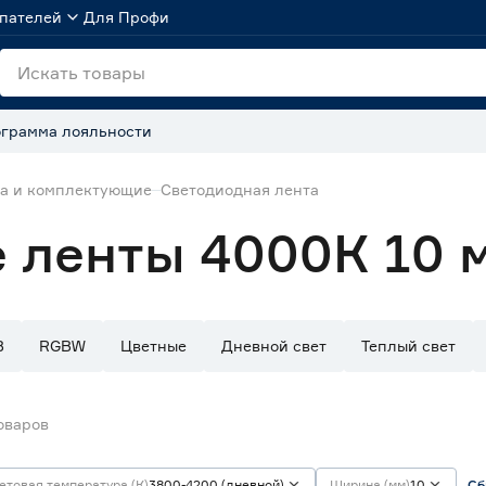
пателей
Для Профи
грамма лояльности
та и комплектующие
Светодиодная лента
 ленты 4000К 10 
B
RGBW
Цветные
Дневной свет
Теплый свет
оваров
етовая температура (К)
3800-4200 (дневной)
Ширина (мм)
10
Сб