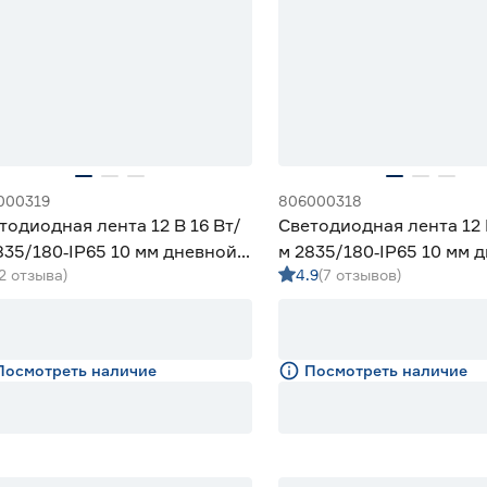
000319
806000318
тодиодная лента 12 В 16 Вт/
Светодиодная лента 12 
835/180‑IP65 10 мм дневной 5
м 2835/180‑IP65 10 мм 
(2 отзыва)
4.9
(7 отзывов)
eniled
м Geniled
Посмотреть наличие
Посмотреть наличие