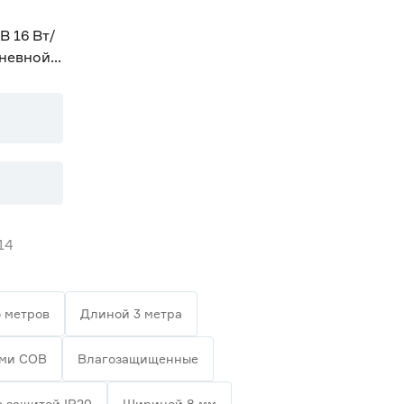
В 16 Вт/
дневной 5
14
 метров
Длиной 3 метра
ами СОВ
Влагозащищенные
с защитой IP20
Шириной 8 мм