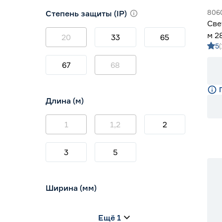
3000 (теплый)
1
806
Степень защиты (IP)
3800-4200 (дневной)
14
Све
4000 (нейтральный)
0
м 2
20
33
65
5
м G
67
68
Длина (м)
1
1,2
2
3
5
Ширина (мм)
5
6
8
Ещё 1