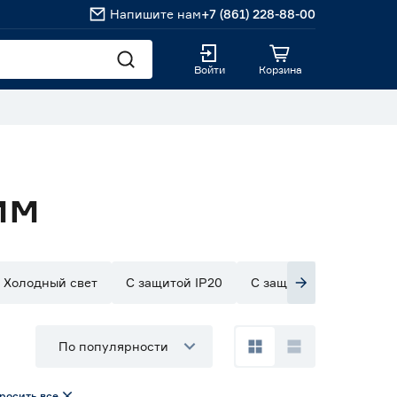
Напишите нам
+7 (861) 228-88-00
Войти
Корзина
мм
Холодный свет
С защитой IP20
С защитой IP33
С з
По популярности
росить все