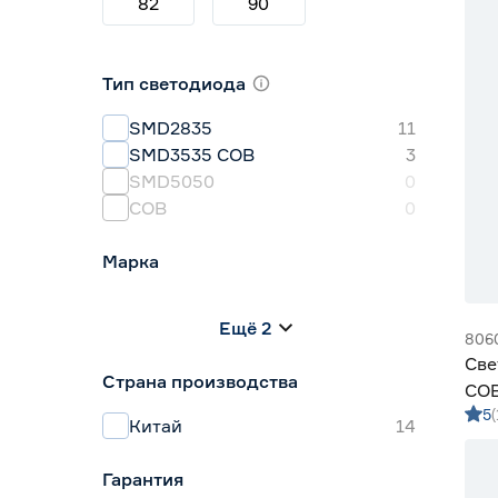
82
90
Тип светодиода
SMD2835
11
SMD3535 СОВ
3
SMD5050
0
СОВ
0
Марка
Apeyron
0
Ещё 2
Geniled
14
806
IEK
0
Све
Страна производства
Navigator
0
COB
Smartbuy
0
5
10 
Китай
14
Гарантия