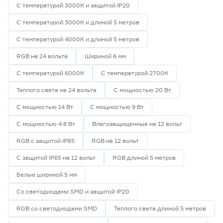
С температурой 3000К и защитой IP20
Ширина (мм)
С температурой 3000К и длиной 5 метров
С температурой 4000К и длиной 5 метров
5
6
8
Ещё 1
RGB на 24 вольта
Шириной 6 мм
10
12
16
Напряжение (В)
С температурой 6000К
С температурой 2700К
Теплого света на 24 вольта
С мощностью 20 Вт
5
12
24
С мощностью 14 Вт
С мощностью 9 Вт
230
С мощностью 4.8 Вт
Влагозащищенные на 12 вольт
RGB с защитой IP65
RGB на 12 вольт
Мощность (Вт/м)
С защитой IP65 на 12 вольт
RGB длиной 5 метров
Белые шириной 5 мм
8
12
14,4
Ещё 11
Со светодиодами SMD и защитой IP20
5
7
9
Индекс цветопередачи (Ra)
RGB со светодиодами SMD
Теплого света длиной 5 метров