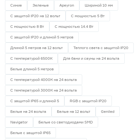
Синие
Зеленые
Apeyron
Шириной 10 мм
Цветовая температура (К)
С защитой IP20 на 12 вольт
С мощностью 5 Вт
2700 (теплый)
0
С мощностью 8 Вт
С мощностью 14.4 Вт
Ещё 4
2700-3000 (теплый)
0
С защитой IP20 и длиной 5 метров
3000 (теплый)
0
Степень защиты (IP)
3800-4200 (дневной)
0
Длиной 5 метров на 12 вольт
Теплого света с защитой IP20
4000 (нейтральный)
0
20
33
65
С температурой 6500К
Для бани и сауны на 24 вольта
Белые длиной 5 метров
67
68
С температурой 4000К на 24 вольта
С температурой 3000К на 24 вольта
Длина (м)
С защитой IP65 и длиной 5
RGB с защитой IP20
1
1,2
2
Белые на 24 вольта
Белые на 12 вольт
Geniled
Navigator
Белые со светодиодами SMD
3
5
Белые с защитой IP65