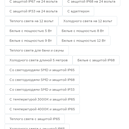
С защитой IP67 на 24 вольта
С защитой IP68 на 24 вольта
58
70
80
С защитой IP33 на 24 вольта
С адаптером
82
90
Теплого света на 12 вольт
Холодного света на 12 вольт
Белые с мощностью 5 Вт
Белые с мощностью 8 Вт
Тип светодиода
Белые с мощностью 9 Вт
Белые с мощностью 12 Вт
Теплого света для бани и сауны
SMD2835
0
SMD3535 СОВ
4
Холодного света длиной 5 метров
Белые с защитой IP68
SMD5050
0
Со светодиодами SMD и защитой IP65
СОВ
0
Со светодиодами SMD и защитой IP68
Марка
Со светодиодами SMD и защитой IP33
Apeyron
0
С температурой 3000К и защитой IP65
Ещё 2
Geniled
0
С температурой 4000К и защитой IP65
IEK
0
Страна производства
Navigator
0
Теплого света с защитой IP65
Smartbuy
0
Китай
0
Холодного света с защитой IP65