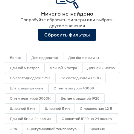
Ленты диодные для сухих помещений
0
Ничего не найдено
Цена
Попробуйте сбросить фильтры или выбрать
другие значения
от
до
Сбросить фильтры
Применение
Белые
Для подсветки
Для бани и сауны
Декоративная подсветка (до 990 лм/м)
0
Длиной 5 метров
Длиной 3 метра
Длиной 2 метра
Освещение дополнительное (1000-1490 лм/м)
0
Освещение основное (от 1500 лм/м)
0
Со светодиодами SMD
Со светодиодами СОВ
Влагозащищенные
С температурой 4000К
Цвет свечения
С температурой 3000К
Белые с защитой IP20
2700-3000К - Теплый
0
Шириной 8 мм
3500-4100К - Нейтральный
Шириной 5 мм
С мощностью 12 Вт
0
5000-6500К - Холодный
0
Длиной 5м на 24 вольта
С защитой IP20 на 24 вольта
Регулируемый (белый)
0
ЭРА
С регулировкой температуры
Красные
Цветной
0