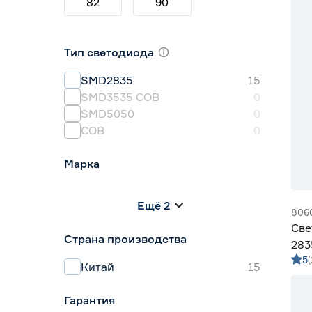
82
90
Тип светодиода
SMD2835
15
SMD3535 СОВ
0
SMD5050
0
СОВ
0
Марка
Apeyron
0
Ещё 2
Geniled
15
806
IEK
0
Све
Страна производства
Navigator
0
283
Smartbuy
0
5
Gen
Китай
15
Гарантия