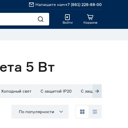
Напишите нам
+7 (861) 228-88-00
Войти
Корзина
ета 5 Вт
Холодный свет
С защитой IP20
С защитой IP33
С з
По популярности