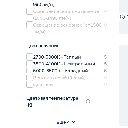
990 лм/м)
Освещение дополнительное
0
(1000-1490 лм/м)
Освещение основное (от 1500
0
лм/м)
Цвет свечения
2700-3000К - Теплый
5
3500-4100К - Нейтральный
5
5000-6500К - Холодный
5
Регулируемый (белый)
0
Цветной
0
Цветовая температура
(К)
2700 (теплый)
0
Ещё 4
2700-3000 (теплый)
5