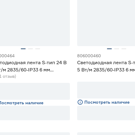
000464
806000460
тодиодная лента S‑тип 24 В
Светодиодная лента S‑т
т/м 2835/60‑IP33 6 мм
5 Вт/м 2835/60‑IP33 6 
(1 отзыв)
одный 5 м Geniled
5 м Geniled
Посмотреть наличие
Посмотреть наличие