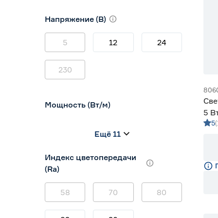
10
12
16
Напряжение (В)
5
12
24
230
806
Све
Мощность (Вт/м)
5 В
5
хол
8
12
14,4
Ещё 11
5
7
9
Индекс цветопередачи
(Ra)
58
70
80