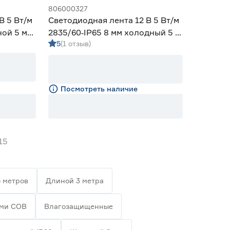
806000327
В 5 Вт/м
Светодиодная лента 12 В 5 Вт/м
ной 5 м
2835/60‑IP65 8 мм холодный 5 м
5
(1 отзыв)
Geniled
Посмотреть наличие
15
 метров
Длиной 3 метра
ами СОВ
Влагозащищенные