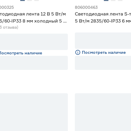
000325
806000463
тодиодная лента 12 В 5 Вт/м
Светодиодная лента S‑т
5/60‑IP33 8 мм холодный 5 м
5 Вт/м 2835/60‑IP33 6 м
(3 отзыва)
iled
дневной 5 м Geniled
Посмотреть наличие
Посмотреть наличие