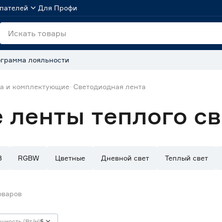
пателей
Для Профи
грамма лояльности
та и комплектующие
Светодиодная лента
ленты теплого св
B
RGBW
Цветные
Дневной свет
Теплый свет
оваров
щность (Вт/м)
5