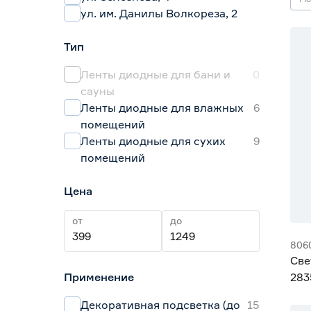
ул. им. Данилы Волкореза, 2
Тип
Ленты диодные для бани и
0
сауны
Ленты диодные для влажных
6
помещений
Ленты диодные для сухих
9
помещений
Цена
от
до
806
Све
Применение
283
Gen
Декоративная подсветка (до
15