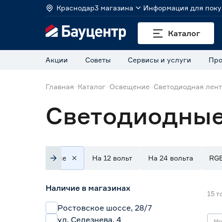
Краснодар
3 магазина
Информация для поку
Каталог
Акции
Советы
Сервисы и услуги
Про
Главная
Каталог
Освещение
Светодиодная лен
Светодиодные 
Все
На 12 вольт
На 24 вольта
RG
Наличие в магазинах
15
т
Ростовское шоссе, 28/7
ул. Селезнева, 4
Мо