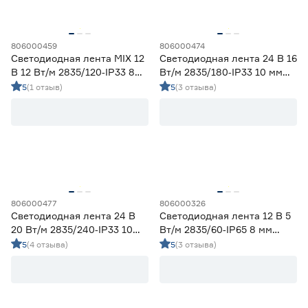
10
12
16
Напряжение (В)
5
12
24
806000459
806000474
Светодиодная лента MIX 12
Светодиодная лента 24 В 16
В 12 Вт/м 2835/120‑IP33 8
Вт/м 2835/180‑IP33 10 мм
230
мм теплый/дневной/
дневной 5 м Geniled
5
(1 отзыв)
5
(3 отзыва)
холодный 2 м Geniled
Мощность (Вт/м)
8
12
14,4
Ещё 11
5
7
9
Индекс цветопередачи (Ra)
806000477
806000326
Светодиодная лента 24 В
Светодиодная лента 12 В 5
20 Вт/м 2835/240‑IP33 10
Вт/м 2835/60‑IP65 8 мм
58
70
80
мм дневной 5 м Geniled
холодный 2 м Geniled
5
(4 отзыва)
5
(3 отзыва)
82
90