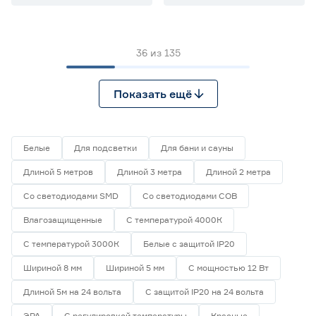
36
из
135
Показать ещё
Белые
Для подсветки
Для бани и сауны
Длиной 5 метров
Длиной 3 метра
Длиной 2 метра
Со светодиодами SMD
Со светодиодами СОВ
Влагозащищенные
С температурой 4000К
С температурой 3000К
Белые с защитой IP20
Шириной 8 мм
Шириной 5 мм
С мощностью 12 Вт
Длиной 5м на 24 вольта
С защитой IP20 на 24 вольта
ЭРА
С регулировкой температуры
Красные