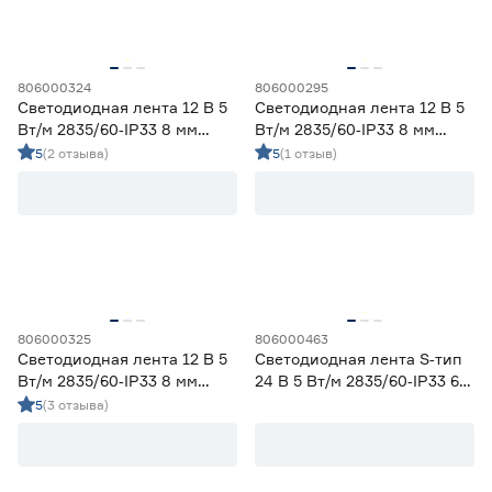
Степень защиты (IP)
3800-4200 (дневной)
28
4000 (нейтральный)
4
20
33
65
806000324
806000295
Светодиодная лента 12 В 5
Светодиодная лента 12 В 5
Вт/м 2835/60‑IP33 8 мм
Вт/м 2835/60‑IP33 8 мм
67
68
холодный 2 м Geniled
теплый 5 м Geniled
5
(2 отзыва)
5
(1 отзыв)
Длина (м)
1
1,2
2
3
5
806000325
806000463
Светодиодная лента 12 В 5
Светодиодная лента S‑тип
Вт/м 2835/60‑IP33 8 мм
24 В 5 Вт/м 2835/60‑IP33 6
Ширина (мм)
холодный 5 м Geniled
мм дневной 5 м Geniled
5
(3 отзыва)
5
6
8
Ещё 1