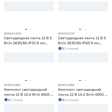
Smartbuy
806000308
806000297
Светодиодная лента 12 В 5
Светодиодная лента 12 В 5
Вт/м 2835/60‑IP33 8 мм
Вт/м 2835/60‑IP65 8 мм
дневной 2 м Geniled
теплый 5 м Geniled
5
(2 отзыва)
809001990
809001988
Комплект светодиодной
Комплект светодиодной
ленты 12 В 14,4 Вт/м 6500 К
ленты 12 В 14,4 Вт/м 6500 К
IP65 5050 5 м ЭРА
IP20 5050 5 м ЭРА
5
(1 отзыв)
4
(4 отзыва)