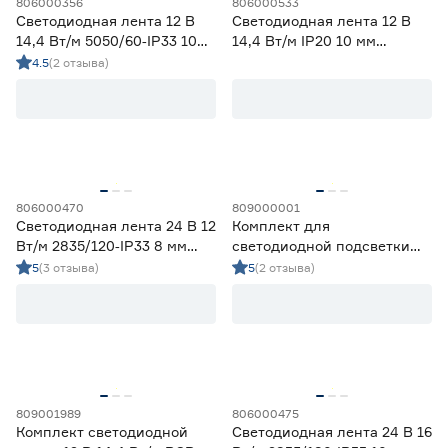
806000356
806000533
Светодиодная лента 12 В
Светодиодная лента 12 В
14,4 Вт/м 5050/60‑IP33 10
14,4 Вт/м IP20 10 мм
мм мультиколор 5 м Geniled
мультиколор 5 м Smartbuy
4.5
(2 отзыва)
806000470
809000001
Светодиодная лента 24 В 12
Комплект для
Вт/м 2835/120‑IP33 8 мм
светодиодной подсветки
холодный 5 м Geniled
4,8 Вт LED 1,2 м c датчиком
5
(3 отзыва)
5
(2 отзыва)
движения IEK
809001989
806000475
Комплект светодиодной
Светодиодная лента 24 В 16