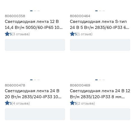
Тип светодиода
806000358
806000464
SMD2835
93
Светодиодная лента 12 В
Светодиодная лента S‑тип
SMD3535 СОВ
21
14,4 Вт/м 5050/60‑IP65 10
24 В 5 Вт/м 2835/60‑IP33 6
SMD5050
13
мм мультиколор 5 м Geniled
мм холодный 5 м Geniled
5
(3 отзыва)
5
(1 отзыв)
СОВ
5
Марка
Apeyron
8
Ещё 2
Geniled
107
IEK
1
Страна производства
806000478
806000469
Navigator
3
Светодиодная лента 24 В
Светодиодная лента 24 В 12
Smartbuy
7
Китай
135
20 Вт/м 2835/240‑IP33 10
Вт/м 2835/120‑IP33 8 мм
мм холодный 5 м Geniled
дневной 5 м Geniled
5
(4 отзыва)
5
(2 отзыва)
Гарантия
1 год
20
2 года
67
3 года
45