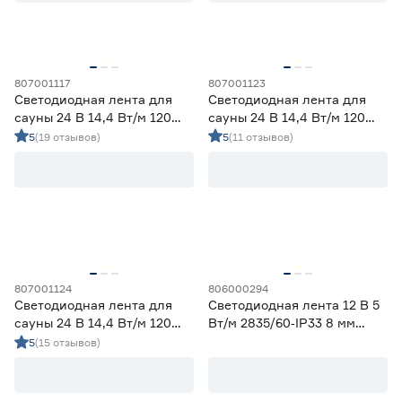
Применение
Декоративная подсветка (до 990 лм/м)
74
807001117
807001123
Светодиодная лента для
Светодиодная лента для
Освещение дополнительное (1000-1490 лм/м)
27
сауны 24 В 14,4 Вт/м 120
сауны 24 В 14,4 Вт/м 120
Освещение основное (от 1500 лм/м)
34
LED/м IP68 5 м теплый свет
LED/м IP68 5 м синий свет
5
(19 отзывов)
5
(11 отзывов)
Apeyron
Apeyron
Цвет свечения
2700-3000К - Теплый
35
3500-4100К - Нейтральный
32
5000-6500К - Холодный
34
Регулируемый (белый)
3
Цветной
31
807001124
806000294
Светодиодная лента для
Светодиодная лента 12 В 5
сауны 24 В 14,4 Вт/м 120
Вт/м 2835/60‑IP33 8 мм
Цветовая температура (К)
LED/м IP68 5 м зеленый
теплый 2 м Geniled
5
(15 отзывов)
2700 (теплый)
1
свет Apeyron
Ещё 4
2700-3000 (теплый)
28
3000 (теплый)
6