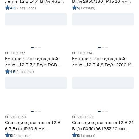
ленты 12 В 14,4 Вт/м RGB
Вт/м 2835/180‑IP33 10 мм
IP20 5050 с пультом ДУ 5 м
холодный 5 м Geniled
4.3
(7 отзывов)
5
(1 отзыв)
ЭРА
809001987
809001984
Комплект светодиодной
Комплект светодиодной
ленты 12 В 7,2 Вт/м RGB
ленты 12 В 4,8 Вт/м 2700 К
IP65 5050 Wi‑fi Алиса 5 м
IP20 2835 5 м ЭРА
4.5
(2 отзыва)
ЭРА
806000530
806000359
Светодиодная лента 12 В
Светодиодная лента 12 В 24
6,3 Вт/м IP20 8 мм
Вт/м 5050/96‑IP33 10 мм
холодный свет 5 м
мультиколор 5 м Geniled
5
(2 отзыва)
5
(1 отзыв)