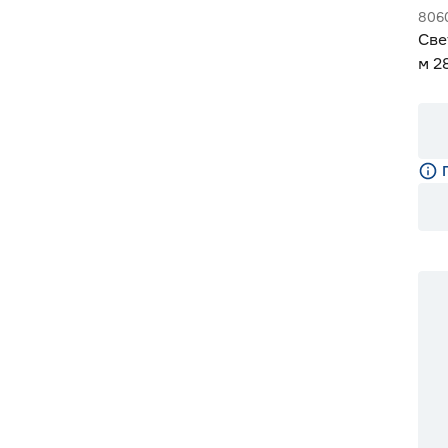
806
Све
м 2
Gen