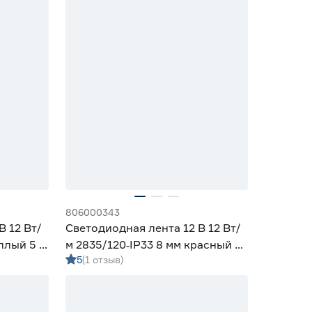
806000343
В 12 Вт/
Светодиодная лента 12 В 12 Вт/
еплый 5 м
м 2835/120‑IP33 8 мм красный 2
5
(1 отзыв)
м Geniled