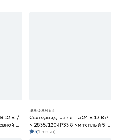
806000468
В 12 Вт/
Светодиодная лента 24 В 12 Вт/
невной 5
м 2835/120‑IP33 8 мм теплый 5 м
5
(1 отзыв)
Geniled