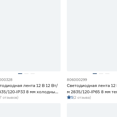
000328
806000299
тодиодная лента 12 В 12 Вт/
Светодиодная лента 12 
835/120‑IP33 8 мм холодный
м 2835/120‑IP65 8 мм т
(7 отзывов)
5
(2 отзыва)
 Geniled
Geniled