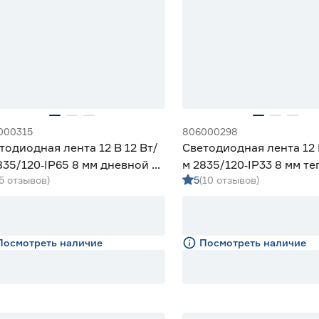
000315
806000298
тодиодная лента 12 В 12 Вт/
Светодиодная лента 12 
835/120‑IP65 8 мм дневной 5
м 2835/120‑IP33 8 мм те
(5 отзывов)
5
(10 отзывов)
eniled
Geniled
Посмотреть наличие
Посмотреть наличие