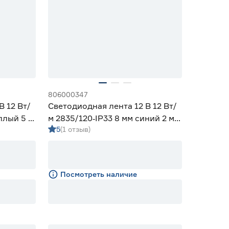
806000347
В 12 Вт/
Светодиодная лента 12 В 12 Вт/
плый 5 м
м 2835/120‑IP33 8 мм синий 2 м
5
(1 отзыв)
Geniled
Посмотреть наличие