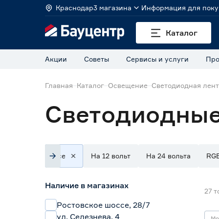
Краснодар
3 магазина
Информация для поку
Каталог
Акции
Советы
Сервисы и услуги
Про
Главная
Каталог
Освещение
Светодиодная лен
Светодиодные
Все
На 12 вольт
На 24 вольта
RG
Наличие в магазинах
27
т
Ростовское шоссе, 28/7
ул. Селезнева, 4
Мо