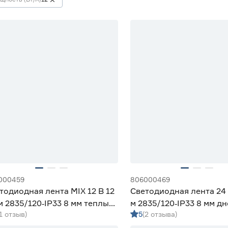
000459
806000469
тодиодная лента MIX 12 В 12
Светодиодная лента 24 
м 2835/120‑IP33 8 мм теплый/
м 2835/120‑IP33 8 мм д
(1 отзыв)
5
(2 отзыва)
вной/холодный 2 м Geniled
м Geniled