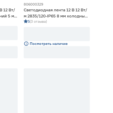
806000329
В 12 Вт/
Светодиодная лента 12 В 12 Вт/
ний 5 м
м 2835/120‑IP65 8 мм холодный
5
(3 отзыва)
5 м Geniled
Посмотреть наличие