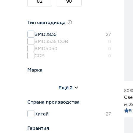
82
90
Тип светодиода
SMD2835
27
SMD3535 СОВ
0
SMD5050
0
СОВ
0
Марка
Apeyron
0
Ещё 2
Geniled
27
806
IEK
0
Све
Страна производства
Navigator
0
м 2
Smartbuy
0
5
5 м
Китай
27
Гарантия