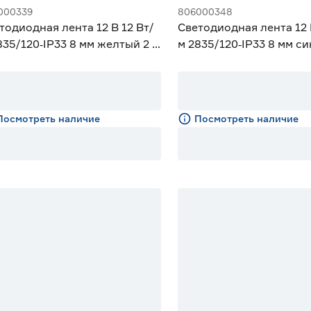
000339
806000348
тодиодная лента 12 В 12 Вт/
Светодиодная лента 12 
835/120‑IP33 8 мм желтый 2 м
м 2835/120‑IP33 8 мм си
iled
Geniled
Посмотреть наличие
Посмотреть наличие