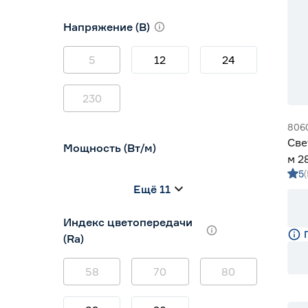
10
12
16
Напряжение (В)
5
12
24
230
806
Све
Мощность (Вт/м)
м 2
5
м G
8
12
14,4
Ещё 11
5
7
9
Индекс цветопередачи
(Ra)
58
70
80