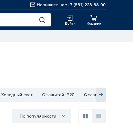
Напишите нам
+7 (861) 228-88-00
Войти
Корзина
Холодный свет
С защитой IP20
С защитой IP33
С з
По популярности