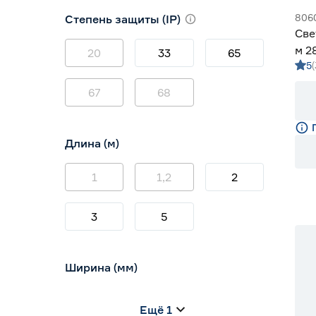
3000 (теплый)
0
806
Степень защиты (IP)
3800-4200 (дневной)
6
Све
4000 (нейтральный)
0
м 2
20
33
65
5
5 м
67
68
Длина (м)
1
1,2
2
3
5
Ширина (мм)
5
6
8
Ещё 1