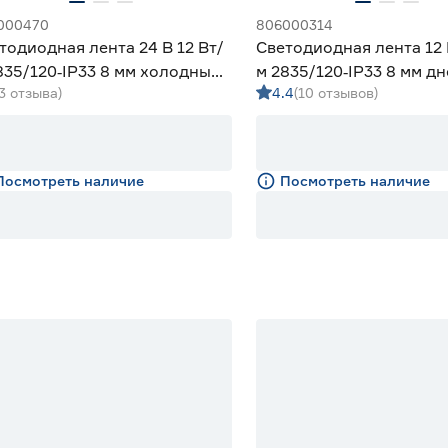
000470
806000314
тодиодная лента 24 В 12 Вт/
Светодиодная лента 12 
835/120‑IP33 8 мм холодный
м 2835/120‑IP33 8 мм д
(3 отзыва)
4.4
(10 отзывов)
 Geniled
м Geniled
Посмотреть наличие
Посмотреть наличие