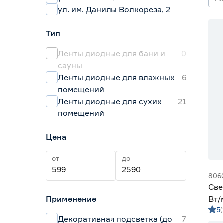
ул. им. Данилы Волкореза, 2
Тип
Ленты диодные для бани и
0
сауны
Ленты диодные для влажных
6
помещений
Ленты диодные для сухих
21
помещений
Цена
от
до
806
Све
Применение
Вт/
5
дне
Декоративная подсветка (до
7