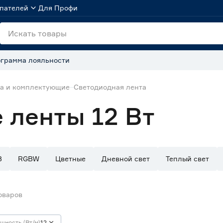
пателей
Для Профи
грамма лояльности
та и комплектующие
Светодиодная лента
 ленты 12 Вт
B
RGBW
Цветные
Дневной свет
Теплый свет
оваров
щность (Вт/м)
12