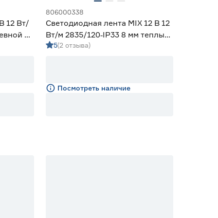
806000338
В 12 Вт/
Светодиодная лента MIX 12 В 12
невной 5
Вт/м 2835/120‑IP33 8 мм теплый/
5
(2 отзыва)
дневной/холодный 5 м Geniled
Посмотреть наличие