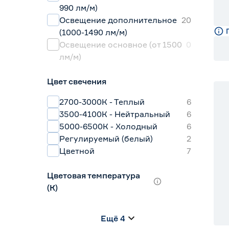
990 лм/м)
Освещение дополнительное
20
(1000-1490 лм/м)
Освещение основное (от 1500
0
лм/м)
Цвет свечения
2700-3000К - Теплый
6
3500-4100К - Нейтральный
6
5000-6500К - Холодный
6
Регулируемый (белый)
2
Цветной
7
Цветовая температура
(К)
2700 (теплый)
0
Ещё 4
2700-3000 (теплый)
6