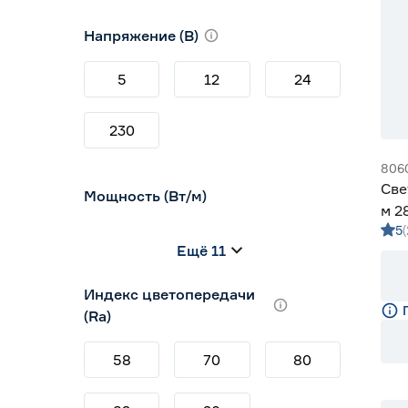
10
12
16
Напряжение (В)
5
12
24
230
806
Све
Мощность (Вт/м)
м 2
5
м G
8
12
14,4
Ещё 11
5
7
9
Индекс цветопередачи
(Ra)
58
70
80