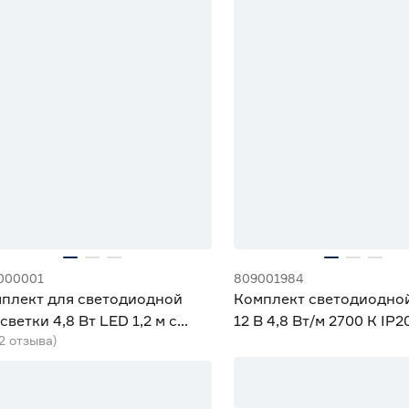
000001
809001984
плект для светодиодной
Комплект светодиодно
светки 4,8 Вт LED 1,2 м c
12 В 4,8 Вт/м 2700 К IP2
(2 отзыва)
чиком движения IEK
м ЭРА