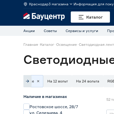
Краснодар
3 магазина
Информация для поку
Каталог
Акции
Советы
Сервисы и услуги
Про
Главная
Каталог
Освещение
Светодиодная лен
Светодиодные
Все
На 12 вольт
На 24 вольта
RG
Наличие в магазинах
52
т
Ростовское шоссе, 28/7
ул. Селезнева, 4
Ши