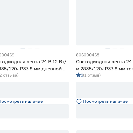
000469
806000468
тодиодная лента 24 В 12 Вт/
Светодиодная лента 24 
835/120‑IP33 8 мм дневной 5
м 2835/120‑IP33 8 мм те
(2 отзыва)
5
(1 отзыв)
eniled
Geniled
Посмотреть наличие
Посмотреть наличие