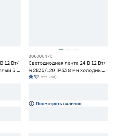
806000470
В 12 Вт/
Светодиодная лента 24 В 12 Вт/
плый 5 м
м 2835/120‑IP33 8 мм холодный
5
(3 отзыва)
5 м Geniled
Посмотреть наличие