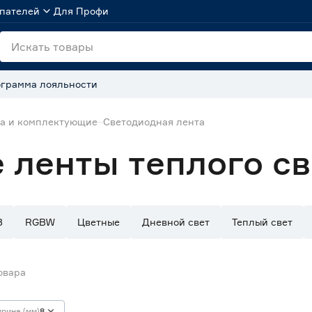
пателей
Для Профи
грамма лояльности
та и комплектующие
Светодиодная лента
 ленты теплого св
B
RGBW
Цветные
Дневной свет
Теплый свет
овара
рина (мм)
8