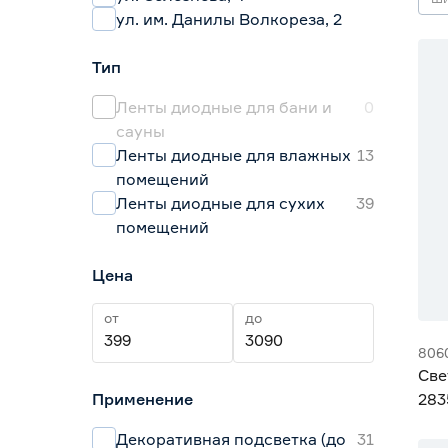
ул. им. Данилы Волкореза, 2
Тип
Ленты диодные для бани и
0
сауны
Ленты диодные для влажных
13
помещений
Ленты диодные для сухих
39
помещений
Цена
от
до
806
Све
Применение
283
Gen
Декоративная подсветка (до
31