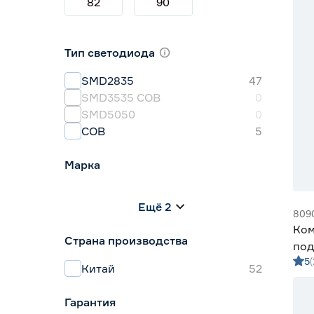
82
90
Тип светодиода
SMD2835
47
SMD3535 СОВ
0
SMD5050
0
СОВ
5
Марка
Apeyron
3
Ещё 2
Geniled
39
809
IEK
1
Ком
Страна производства
Navigator
0
под
Smartbuy
4
5
дат
Китай
52
Гарантия