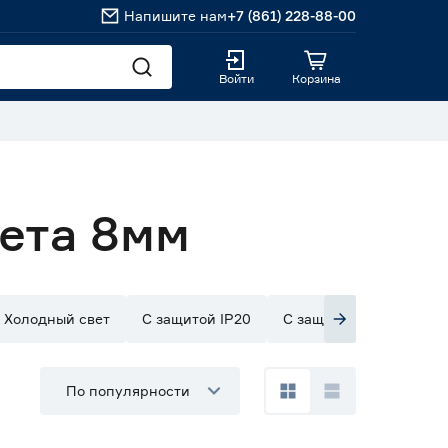
Напишите нам
+7 (861) 228-88-00
Войти
Корзина
ета 8мм
Холодный свет
С защитой IP20
С защитой IP33
С з
По популярности