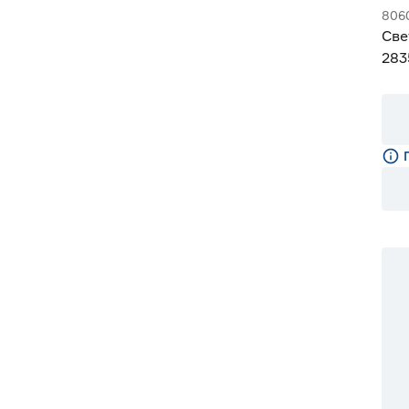
806
Све
283
Gen