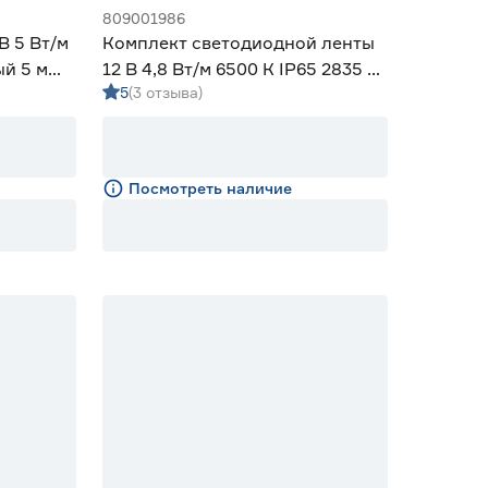
809001986
В 5 Вт/м
Комплект светодиодной ленты
ый 5 м
12 В 4,8 Вт/м 6500 К IP65 2835 5
5
(3 отзыва)
м ЭРА
Посмотреть наличие