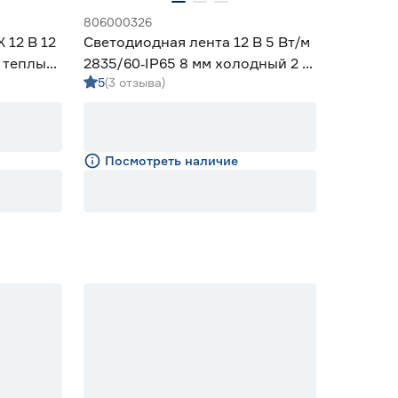
806000326
 12 В 12
Светодиодная лента 12 В 5 Вт/м
м теплый/
2835/60‑IP65 8 мм холодный 2 м
5
(3 отзыва)
Geniled
Geniled
Посмотреть наличие