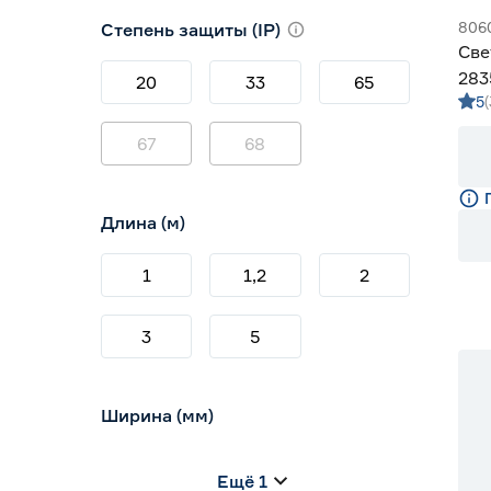
3000 (теплый)
4
806
Степень защиты (IP)
3800-4200 (дневной)
10
Све
4000 (нейтральный)
3
283
20
33
65
5
Gen
67
68
Длина (м)
1
1,2
2
3
5
Ширина (мм)
5
6
8
Ещё 1