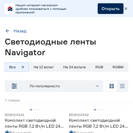
Нашим интернет-магазином
Открыть
удобнее пользоваться с помощью
приложения!
Назад
Светодиодные ленты
Марка
Navigator
Navigator
Все
На 12 вольт
На 24 вольта
RGB
RGBW
Наличие в магазинах
Ростовское шоссе, 28/7
По популярности
ул. Селезнева, 4
ул. им. Данилы Волкореза, 2
3
товара
Тип
809000541
809000542
Комплект светодиодной
Комплект светодиодной
Ленты диодные для бани и сауны
0
ленты RGB 7,2 Вт/м LED 24
ленты RGB 7,2 Вт/м LED 24
Ленты диодные для влажных помещений
0
В 3 м Navigator
В 5 м Navigator
5
(6 отзывов)
5
(2 отзыва)