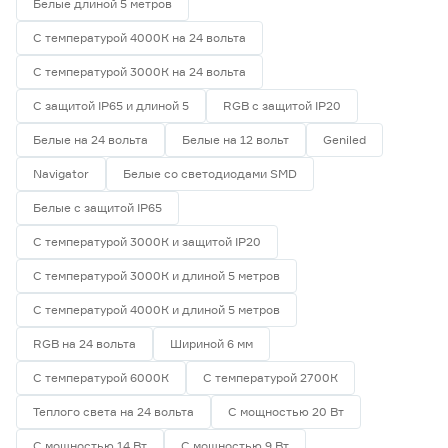
Белые длиной 5 метров
Ширина (мм)
С температурой 4000К на 24 вольта
С температурой 3000К на 24 вольта
5
6
8
Ещё 1
С защитой IP65 и длиной 5
RGB с защитой IP20
10
12
16
Напряжение (В)
Белые на 24 вольта
Белые на 12 вольт
Geniled
Navigator
Белые со светодиодами SMD
5
12
24
Белые с защитой IP65
230
С температурой 3000К и защитой IP20
С температурой 3000К и длиной 5 метров
С температурой 4000К и длиной 5 метров
Мощность (Вт/м)
RGB на 24 вольта
Шириной 6 мм
8
12
14,4
Ещё 11
С температурой 6000К
С температурой 2700К
Теплого света на 24 вольта
С мощностью 20 Вт
5
7
9
Индекс цветопередачи (Ra)
С мощностью 14 Вт
С мощностью 9 Вт