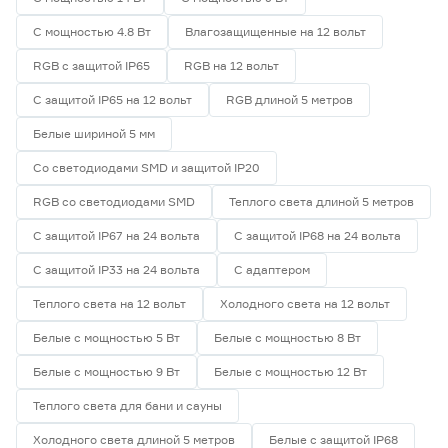
58
70
80
С мощностью 4.8 Вт
Влагозащищенные на 12 вольт
RGB с защитой IP65
RGB на 12 вольт
82
90
С защитой IP65 на 12 вольт
RGB длиной 5 метров
Белые шириной 5 мм
Тип светодиода
Со светодиодами SMD и защитой IP20
SMD2835
0
SMD3535 СОВ
0
RGB со светодиодами SMD
Теплого света длиной 5 метров
SMD5050
0
С защитой IP67 на 24 вольта
С защитой IP68 на 24 вольта
СОВ
0
С защитой IP33 на 24 вольта
С адаптером
Марка
Теплого света на 12 вольт
Холодного света на 12 вольт
Apeyron
8
Белые с мощностью 5 Вт
Белые с мощностью 8 Вт
Ещё 2
Geniled
107
Белые с мощностью 9 Вт
Белые с мощностью 12 Вт
IEK
1
Страна производства
Navigator
3
Теплого света для бани и сауны
Smartbuy
7
Китай
3
Холодного света длиной 5 метров
Белые с защитой IP68