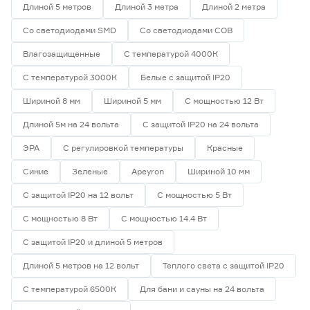
Длиной 5 метров
Длиной 3 метра
Длиной 2 метра
Цветовая температура (К)
Со светодиодами SMD
Со светодиодами СОВ
2700 (теплый)
0
Влагозащищенные
С температурой 4000К
Ещё 4
2700-3000 (теплый)
0
С температурой 3000К
Белые с защитой IP20
3000 (теплый)
0
Степень защиты (IP)
3800-4200 (дневной)
0
Шириной 8 мм
Шириной 5 мм
С мощностью 12 Вт
4000 (нейтральный)
0
Длиной 5м на 24 вольта
С защитой IP20 на 24 вольта
20
33
65
ЭРА
С регулировкой температуры
Красные
67
68
Синие
Зеленые
Apeyron
Шириной 10 мм
С защитой IP20 на 12 вольт
С мощностью 5 Вт
Длина (м)
С мощностью 8 Вт
С мощностью 14.4 Вт
С защитой IP20 и длиной 5 метров
1
1,2
2
Длиной 5 метров на 12 вольт
Теплого света с защитой IP20
3
5
С температурой 6500К
Для бани и сауны на 24 вольта