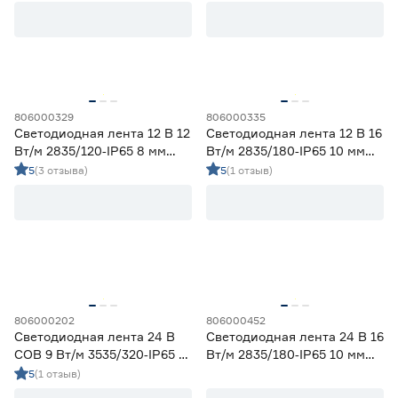
Регулируемый (белый)
0
Цветной
0
Цветовая температура (К)
2700 (теплый)
0
806000329
806000335
Ещё 4
2700-3000 (теплый)
10
Светодиодная лента 12 В 12
Светодиодная лента 12 В 16
3000 (теплый)
0
Вт/м 2835/120‑IP65 8 мм
Вт/м 2835/180‑IP65 10 мм
Степень защиты (IP)
холодный 5 м Geniled
холодный 5 м Geniled
3800-4200 (дневной)
10
5
(3 отзыва)
5
(1 отзыв)
4000 (нейтральный)
0
20
33
65
67
68
Длина (м)
806000202
806000452
Светодиодная лента 24 В
Светодиодная лента 24 В 16
COB 9 Вт/м 3535/320‑IP65 5
Вт/м 2835/180‑IP65 10 мм
1
1,2
2
мм холодный 5 м Geniled
холодный 5 м Geniled
5
(1 отзыв)