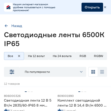
Нашим интернет-магазином
Открыть
удобнее пользоваться с помощью
приложения!
Назад
Светодиодные ленты 6500К
Цветовая температура (К)
6000-6500 (холодный)
6500 (холодный)
IP65
Степень защиты (IP)
65
Все
На 12 вольт
На 24 вольта
RGB
RGBW
По популярности
Наличие в магазинах
Ростовское шоссе, 28/7
12
товаров
ул. Селезнева, 4
ул. им. Данилы Волкореза, 2
806000326
809001990
Светодиодная лента 12 В 5
Комплект светодиодной
Вт/м 2835/60‑IP65 8 мм
ленты 12 В 14,4 Вт/м 6500 К
Тип
холодный 2 м Geniled
IP65 5050 5 м ЭРА
5
(3 отзыва)
5
(1 отзыв)