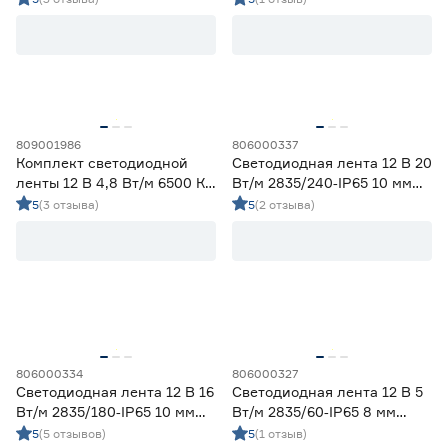
Ленты диодные для бани и сауны
0
Ленты диодные для влажных помещений
10
Ленты диодные для сухих помещений
2
Цена
809001986
806000337
от
до
Комплект светодиодной
Светодиодная лента 12 В 20
ленты 12 В 4,8 Вт/м 6500 К
Вт/м 2835/240‑IP65 10 мм
IP65 2835 5 м ЭРА
холодный 5 м Geniled
5
(3 отзыва)
5
(2 отзыва)
Применение
Декоративная подсветка (до 990 лм/м)
6
Освещение дополнительное (1000-1490 лм/м)
2
Освещение основное (от 1500 лм/м)
4
Цвет свечения
806000334
806000327
2700-3000К - Теплый
0
Светодиодная лента 12 В 16
Светодиодная лента 12 В 5
3500-4100К - Нейтральный
0
Вт/м 2835/180‑IP65 10 мм
Вт/м 2835/60‑IP65 8 мм
холодный 2 м Geniled
холодный 5 м Geniled
5
(5 отзывов)
5
(1 отзыв)
5000-6500К - Холодный
12