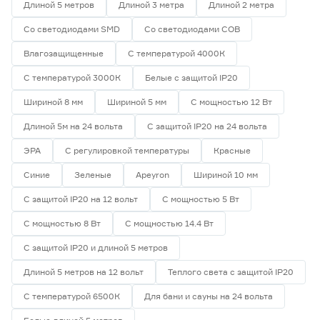
Длиной 5 метров
Длиной 3 метра
Длиной 2 метра
5
7
9
Индекс цветопередачи (Ra)
Со светодиодами SMD
Со светодиодами СОВ
58
70
80
Влагозащищенные
С температурой 4000К
С температурой 3000К
Белые с защитой IP20
82
90
Шириной 8 мм
Шириной 5 мм
С мощностью 12 Вт
Длиной 5м на 24 вольта
С защитой IP20 на 24 вольта
Тип светодиода
ЭРА
С регулировкой температуры
Красные
SMD2835
9
Синие
Зеленые
Apeyron
Шириной 10 мм
SMD3535 СОВ
2
SMD5050
1
С защитой IP20 на 12 вольт
С мощностью 5 Вт
СОВ
0
С мощностью 8 Вт
С мощностью 14.4 Вт
Марка
С защитой IP20 и длиной 5 метров
Apeyron
0
Длиной 5 метров на 12 вольт
Теплого света с защитой IP20
Ещё 2
Geniled
10
С температурой 6500К
Для бани и сауны на 24 вольта
IEK
0
Страна производства