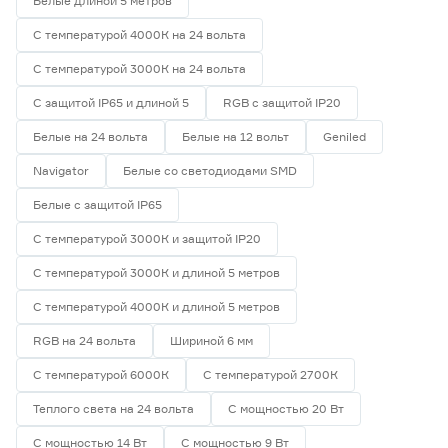
Белые длиной 5 метров
Navigator
0
Smartbuy
0
Китай
12
С температурой 4000К на 24 вольта
С температурой 3000К на 24 вольта
Гарантия
С защитой IP65 и длиной 5
RGB с защитой IP20
1 год
2
Белые на 24 вольта
Белые на 12 вольт
Geniled
2 года
6
3 года
4
Navigator
Белые со светодиодами SMD
Белые с защитой IP65
С температурой 3000К и защитой IP20
С температурой 3000К и длиной 5 метров
С температурой 4000К и длиной 5 метров
RGB на 24 вольта
Шириной 6 мм
С температурой 6000К
С температурой 2700К
Теплого света на 24 вольта
С мощностью 20 Вт
С мощностью 14 Вт
С мощностью 9 Вт