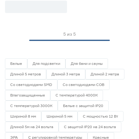
Apeyron Free Cut
Цветовая температура (К)
2700 (теплый)
1
Ещё 4
2700-3000 (теплый)
0
5
из
5
3000 (теплый)
5
Степень защиты (IP)
3800-4200 (дневной)
0
4000 (нейтральный)
3
20
33
65
Белые
Для подсветки
Для бани и сауны
Длиной 5 метров
Длиной 3 метра
Длиной 2 метра
67
68
Со светодиодами SMD
Со светодиодами СОВ
Влагозащищенные
С температурой 4000К
Длина (м)
С температурой 3000К
Белые с защитой IP20
1
1,2
2
Шириной 8 мм
Шириной 5 мм
С мощностью 12 Вт
Длиной 5м на 24 вольта
С защитой IP20 на 24 вольта
3
5
ЭРА
С регулировкой температуры
Красные