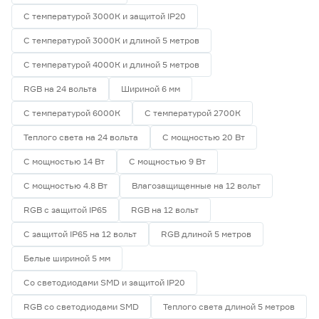
58
70
80
С температурой 3000К и защитой IP20
С температурой 3000К и длиной 5 метров
82
90
С температурой 4000К и длиной 5 метров
RGB на 24 вольта
Шириной 6 мм
Тип светодиода
С температурой 6000К
С температурой 2700К
SMD2835
4
Теплого света на 24 вольта
С мощностью 20 Вт
SMD3535 СОВ
0
SMD5050
0
С мощностью 14 Вт
С мощностью 9 Вт
СОВ
1
С мощностью 4.8 Вт
Влагозащищенные на 12 вольт
RGB с защитой IP65
RGB на 12 вольт
Марка
С защитой IP65 на 12 вольт
RGB длиной 5 метров
Apeyron
1
Ещё 2
Geniled
0
Белые шириной 5 мм
IEK
1
Со светодиодами SMD и защитой IP20
Страна производства
Navigator
0
Smartbuy
2
RGB со светодиодами SMD
Теплого света длиной 5 метров
Китай
5