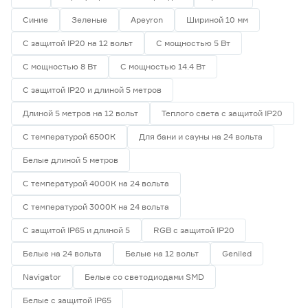
Синие
Зеленые
Apeyron
Шириной 10 мм
Ширина (мм)
С защитой IP20 на 12 вольт
С мощностью 5 Вт
5
6
8
Ещё 1
С мощностью 8 Вт
С мощностью 14.4 Вт
С защитой IP20 и длиной 5 метров
10
12
16
Напряжение (В)
Длиной 5 метров на 12 вольт
Теплого света с защитой IP20
5
12
24
С температурой 6500К
Для бани и сауны на 24 вольта
Белые длиной 5 метров
230
С температурой 4000К на 24 вольта
С температурой 3000К на 24 вольта
Мощность (Вт/м)
С защитой IP65 и длиной 5
RGB с защитой IP20
8
12
14,4
Ещё 11
Белые на 24 вольта
Белые на 12 вольт
Geniled
Navigator
Белые со светодиодами SMD
5
7
9
Индекс цветопередачи (Ra)
Белые с защитой IP65