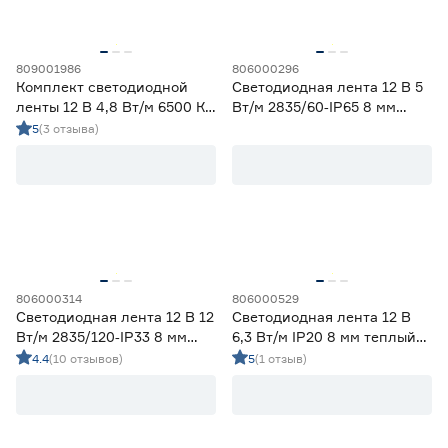
58
70
80
82
90
809001986
806000296
Комплект светодиодной
Светодиодная лента 12 В 5
ленты 12 В 4,8 Вт/м 6500 К
Вт/м 2835/60‑IP65 8 мм
IP65 2835 5 м ЭРА
теплый 2 м Geniled
5
(3 отзыва)
Тип светодиода
SMD2835
47
SMD3535 СОВ
0
SMD5050
0
СОВ
5
Марка
806000314
806000529
Светодиодная лента 12 В 12
Светодиодная лента 12 В
Apeyron
3
Вт/м 2835/120‑IP33 8 мм
6,3 Вт/м IP20 8 мм теплый
Ещё 2
Geniled
39
дневной 5 м Geniled
свет 5 м Smartbuy
4.4
(10 отзывов)
5
(1 отзыв)
IEK
1
Страна производства
Navigator
0
Smartbuy
4
Китай
52