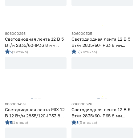
Ленты диодные для сухих помещений
39
Цена
от
до
806000295
806000325
Светодиодная лента 12 В 5
Светодиодная лента 12 В 5
Вт/м 2835/60‑IP33 8 мм
Вт/м 2835/60‑IP33 8 мм
теплый 5 м Geniled
холодный 5 м Geniled
5
(1 отзыв)
5
(3 отзыва)
Применение
Декоративная подсветка (до 990 лм/м)
31
Освещение дополнительное (1000-1490 лм/м)
21
Освещение основное (от 1500 лм/м)
0
Цвет свечения
806000459
806000326
2700-3000К - Теплый
15
Светодиодная лента MIX 12
Светодиодная лента 12 В 5
3500-4100К - Нейтральный
13
В 12 Вт/м 2835/120‑IP33 8
Вт/м 2835/60‑IP65 8 мм
5000-6500К - Холодный
15
мм теплый/дневной/
холодный 2 м Geniled
5
(1 отзыв)
5
(3 отзыва)
Регулируемый (белый)
2
холодный 2 м Geniled
Цветной
7