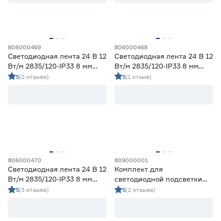
Цветовая температура (К)
2700 (теплый)
1
Ещё 4
2700-3000 (теплый)
10
806000469
806000468
Светодиодная лента 24 В 12
Светодиодная лента 24 В 12
3000 (теплый)
4
Вт/м 2835/120‑IP33 8 мм
Вт/м 2835/120‑IP33 8 мм
Степень защиты (IP)
3800-4200 (дневной)
10
дневной 5 м Geniled
теплый 5 м Geniled
5
(2 отзыва)
5
(1 отзыв)
4000 (нейтральный)
3
20
33
65
67
68
Длина (м)
806000470
809000001
Светодиодная лента 24 В 12
Комплект для
1
1,2
2
Вт/м 2835/120‑IP33 8 мм
светодиодной подсветки
холодный 5 м Geniled
4,8 Вт LED 1,2 м c датчиком
5
(3 отзыва)
5
(2 отзыва)
движения IEK
3
5