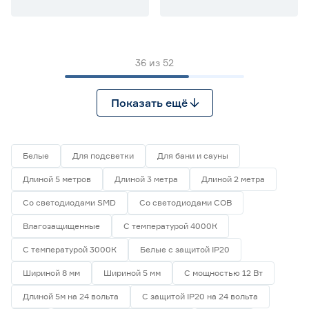
36
из
52
Показать ещё
Белые
Для подсветки
Для бани и сауны
Длиной 5 метров
Длиной 3 метра
Длиной 2 метра
Со светодиодами SMD
Со светодиодами СОВ
Влагозащищенные
С температурой 4000К
С температурой 3000К
Белые с защитой IP20
Шириной 8 мм
Шириной 5 мм
С мощностью 12 Вт
Длиной 5м на 24 вольта
С защитой IP20 на 24 вольта