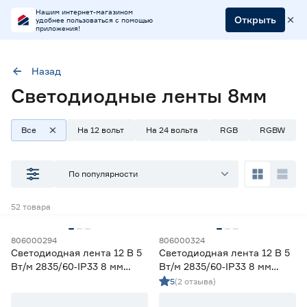
Нашим интернет-магазином
Открыть
удобнее пользоваться с помощью
приложения!
Назад
Светодиодные ленты 8мм
Ширина (мм)
8
Все
На 12 вольт
На 24 вольта
RGB
RGBW
Наличие в магазинах
По популярности
Ростовское шоссе, 28/7
52
товара
ул. Селезнева, 4
ул. им. Данилы Волкореза, 2
806000294
806000324
Светодиодная лента 12 В 5
Светодиодная лента 12 В 5
Тип
Вт/м 2835/60‑IP33 8 мм
Вт/м 2835/60‑IP33 8 мм
теплый 2 м Geniled
холодный 2 м Geniled
5
(2 отзыва)
Ленты диодные для бани и сауны
0
Ленты диодные для влажных помещений
13