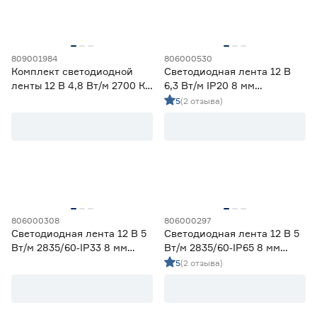
Ширина (мм)
5
6
8
809001984
806000530
Ещё 1
Комплект светодиодной
Светодиодная лента 12 В
ленты 12 В 4,8 Вт/м 2700 К
6,3 Вт/м IP20 8 мм
10
12
16
Напряжение (В)
IP20 2835 5 м ЭРА
холодный свет 5 м
5
(2 отзыва)
Smartbuy
5
12
24
230
Мощность (Вт/м)
806000308
806000297
Светодиодная лента 12 В 5
Светодиодная лента 12 В 5
Вт/м 2835/60‑IP33 8 мм
Вт/м 2835/60‑IP65 8 мм
8
12
14,4
Ещё 11
дневной 2 м Geniled
теплый 5 м Geniled
5
(2 отзыва)
5
7
9
Индекс цветопередачи (Ra)