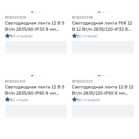
Гарантия
806000309
806000338
1 год
10
Светодиодная лента 12 В 5
Светодиодная лента MIX 12
Вт/м 2835/60‑IP33 8 мм
В 12 Вт/м 2835/120‑IP33 8
2 года
30
дневной 5 м Geniled
мм теплый/дневной/
5
(6 отзывов)
5
(2 отзыва)
3 года
9
холодный 5 м Geniled
806000310
806000315
Светодиодная лента 12 В 5
Светодиодная лента 12 В 12
Вт/м 2835/60‑IP65 8 мм
Вт/м 2835/120‑IP65 8 мм
дневной 2 м Geniled
дневной 5 м Geniled
5
(1 отзыв)
5
(5 отзывов)