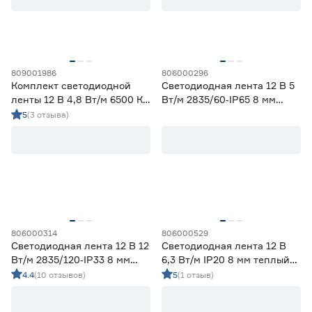
58
70
80
82
90
809001986
806000296
Комплект светодиодной
Светодиодная лента 12 В 5
Тип светодиода
ленты 12 В 4,8 Вт/м 6500 К
Вт/м 2835/60‑IP65 8 мм
IP65 2835 5 м ЭРА
теплый 2 м Geniled
5
(3 отзыва)
SMD2835
47
SMD3535 СОВ
0
SMD5050
0
СОВ
5
Марка
Apeyron
3
806000314
806000529
Светодиодная лента 12 В 12
Светодиодная лента 12 В
Ещё 2
Geniled
39
Вт/м 2835/120‑IP33 8 мм
6,3 Вт/м IP20 8 мм теплый
IEK
1
дневной 5 м Geniled
свет 5 м Smartbuy
4.4
(10 отзывов)
5
(1 отзыв)
Страна производства
Navigator
0
Smartbuy
4
Китай
52