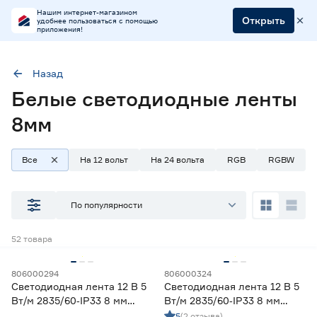
Нашим интернет-магазином
Открыть
удобнее пользоваться с помощью
приложения!
Назад
Белые светодиодные ленты
Ширина (мм)
8
8мм
Все
На 12 вольт
На 24 вольта
RGB
RGBW
Наличие в магазинах
Ростовское шоссе, 28/7
По популярности
ул. Селезнева, 4
ул. им. Данилы Волкореза, 2
52
товара
Тип
806000294
806000324
Светодиодная лента 12 В 5
Светодиодная лента 12 В 5
Ленты диодные для бани и сауны
0
Вт/м 2835/60‑IP33 8 мм
Вт/м 2835/60‑IP33 8 мм
Ленты диодные для влажных помещений
13
теплый 2 м Geniled
холодный 2 м Geniled
5
(2 отзыва)