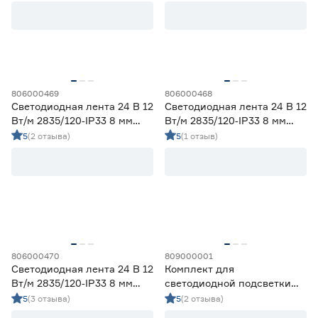
холодный 2 м Geniled
Цветовая температура (К)
2700 (теплый)
1
Ещё 4
2700-3000 (теплый)
10
3000 (теплый)
4
806000469
806000468
Степень защиты (IP)
3800-4200 (дневной)
10
Светодиодная лента 24 В 12
Светодиодная лента 24 В 12
4000 (нейтральный)
3
Вт/м 2835/120‑IP33 8 мм
Вт/м 2835/120‑IP33 8 мм
20
33
65
дневной 5 м Geniled
теплый 5 м Geniled
5
(2 отзыва)
5
(1 отзыв)
67
68
Длина (м)
1
1,2
2
806000470
809000001
Светодиодная лента 24 В 12
Комплект для
Вт/м 2835/120‑IP33 8 мм
светодиодной подсветки
3
5
холодный 5 м Geniled
4,8 Вт LED 1,2 м c датчиком
5
(3 отзыва)
5
(2 отзыва)
движения IEK