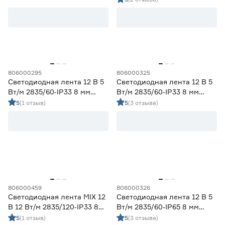
Ленты диодные для сухих помещений
39
Цена
от
до
806000295
806000325
Светодиодная лента 12 В 5
Светодиодная лента 12 В 5
Применение
Вт/м 2835/60‑IP33 8 мм
Вт/м 2835/60‑IP33 8 мм
теплый 5 м Geniled
холодный 5 м Geniled
5
(1 отзыв)
5
(3 отзыва)
Декоративная подсветка (до 990 лм/м)
31
Освещение дополнительное (1000-1490 лм/м)
21
Освещение основное (от 1500 лм/м)
0
Цвет свечения
2700-3000К - Теплый
15
3500-4100К - Нейтральный
13
806000459
806000326
5000-6500К - Холодный
15
Светодиодная лента MIX 12
Светодиодная лента 12 В 5
Регулируемый (белый)
2
В 12 Вт/м 2835/120‑IP33 8
Вт/м 2835/60‑IP65 8 мм
мм теплый/дневной/
холодный 2 м Geniled
5
(1 отзыв)
5
(3 отзыва)
Цветной
7