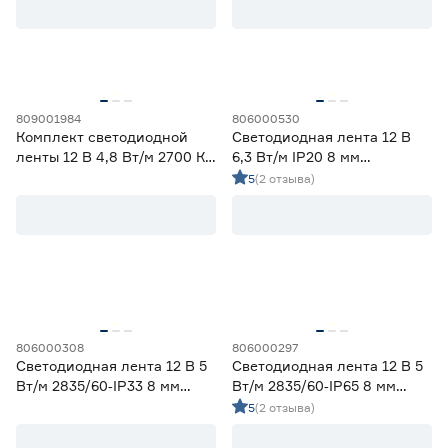
Ширина (мм)
5
6
8
Ещё 1
809001984
806000530
Комплект светодиодной
Светодиодная лента 12 В
10
12
16
Напряжение (В)
ленты 12 В 4,8 Вт/м 2700 К
6,3 Вт/м IP20 8 мм
IP20 2835 5 м ЭРА
холодный свет 5 м
5
(2 отзыва)
5
12
24
Smartbuy
230
Мощность (Вт/м)
806000308
806000297
8
12
14,4
Светодиодная лента 12 В 5
Светодиодная лента 12 В 5
Ещё 11
Вт/м 2835/60‑IP33 8 мм
Вт/м 2835/60‑IP65 8 мм
дневной 2 м Geniled
теплый 5 м Geniled
5
(2 отзыва)
5
7
9
Индекс цветопередачи (Ra)