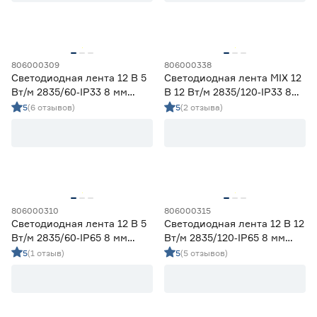
Гарантия
1 год
10
806000309
806000338
2 года
30
Светодиодная лента 12 В 5
Светодиодная лента MIX 12
3 года
9
Вт/м 2835/60‑IP33 8 мм
В 12 Вт/м 2835/120‑IP33 8
дневной 5 м Geniled
мм теплый/дневной/
5
(6 отзывов)
5
(2 отзыва)
холодный 5 м Geniled
806000310
806000315
Светодиодная лента 12 В 5
Светодиодная лента 12 В 12
Вт/м 2835/60‑IP65 8 мм
Вт/м 2835/120‑IP65 8 мм
дневной 2 м Geniled
дневной 5 м Geniled
5
(1 отзыв)
5
(5 отзывов)