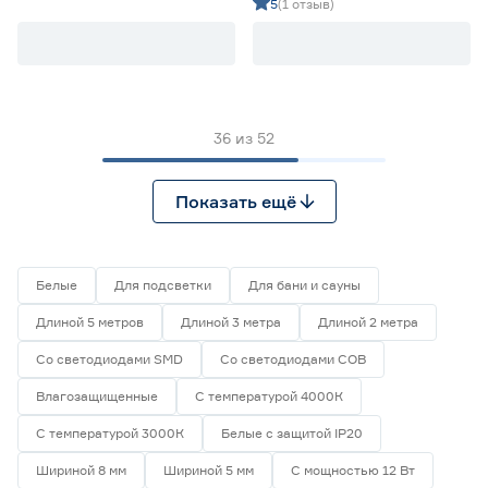
зеленый 5 м Geniled
IP20 2835 5 м ЭРА
5
(1 отзыв)
36
из
52
Показать ещё
Белые
Для подсветки
Для бани и сауны
Длиной 5 метров
Длиной 3 метра
Длиной 2 метра
Со светодиодами SMD
Со светодиодами СОВ
Влагозащищенные
С температурой 4000К
С температурой 3000К
Белые с защитой IP20
Шириной 8 мм
Шириной 5 мм
С мощностью 12 Вт