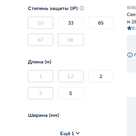
3000 (теплый)
2
806
Степень защиты (IP)
3800-4200 (дневной)
14
Све
4000 (нейтральный)
0
м 2
20
33
65
5
м G
67
68
Длина (м)
1
1,2
2
3
5
Ширина (мм)
5
6
8
Ещё 1