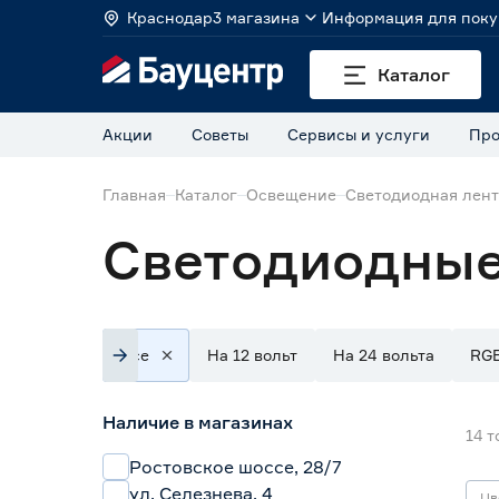
Краснодар
3 магазина
Информация для поку
Каталог
Акции
Советы
Сервисы и услуги
Про
Главная
Каталог
Освещение
Светодиодная лен
Светодиодные
Все
На 12 вольт
На 24 вольта
RG
Наличие в магазинах
14
т
Ростовское шоссе, 28/7
ул. Селезнева, 4
Цв