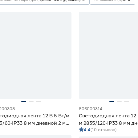
000308
806000314
тодиодная лента 12 В 5 Вт/м
Светодиодная лента 12 
5/60‑IP33 8 мм дневной 2 м
м 2835/120‑IP33 8 мм д
4.4
(10 отзывов)
iled
м Geniled