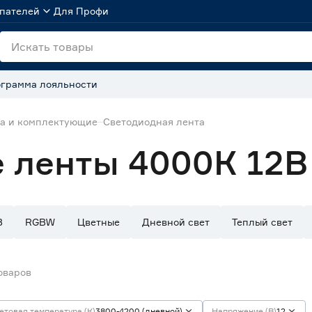
пателей
Для Профи
грамма лояльности
та и комплектующие
Светодиодная лента
 ленты 4000К 12В
B
RGBW
Цветные
Дневной свет
Теплый свет
оваров
етовая температура (К)
3800-4200 (дневной)
Напряжение (В)
12