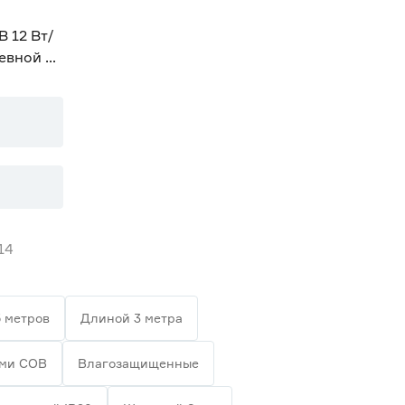
В 12 Вт/
невной 2
14
 метров
Длиной 3 метра
ами СОВ
Влагозащищенные