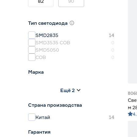
82
90
Тип светодиода
SMD2835
14
SMD3535 СОВ
0
SMD5050
0
СОВ
0
Марка
Apeyron
0
Ещё 2
Geniled
14
806
IEK
0
Све
Страна производства
Navigator
0
м 2
Smartbuy
0
4.
м G
Китай
14
Гарантия