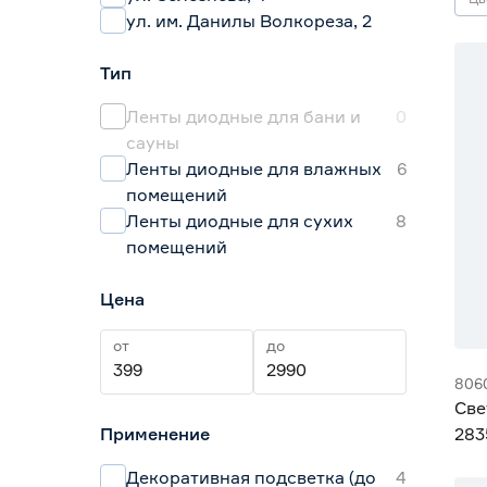
ул. им. Данилы Волкореза, 2
Тип
Ленты диодные для бани и
0
сауны
Ленты диодные для влажных
6
помещений
Ленты диодные для сухих
8
помещений
Цена
от
до
806
Све
Применение
283
Gen
Декоративная подсветка (до
4