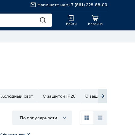
Напишите нам
+7 (861) 228-88-00
Войти
Корзина
Холодный свет
С защитой IP20
С защитой IP33
С з
По популярности
Сбросить все