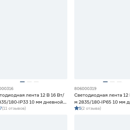
000316
806000319
тодиодная лента 12 В 16 Вт/
Светодиодная лента 12 
835/180‑IP33 10 мм дневной 2
м 2835/180‑IP65 10 мм 
7
(11 отзывов)
5
(2 отзыва)
eniled
м Geniled