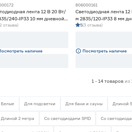
000172
806000161
тодиодная лента 12 В 20 Вт/
Светодиодная лента 12 
835/240‑IP33 10 мм дневной 2
м 2835/120‑IP33 8 мм д
(2 отзыва)
5
(3 отзыва)
eniled
м Geniled
Посмотреть наличие
Посмотреть наличие
1 - 14
товаров
из
Белые
Для подсветки
Для бани и сауны
Длиной 5
Длиной 2 метра
Со светодиодами SMD
Со светодиод