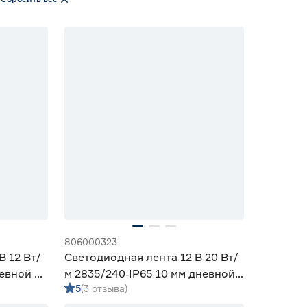
806000323
В 12 Вт/
Светодиодная лента 12 В 20 Вт/
невной 5
м 2835/240‑IP65 10 мм дневной
5
(3 отзыва)
5 м Geniled