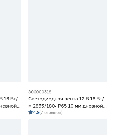
806000318
В 16 Вт/
Светодиодная лента 12 В 16 Вт/
дневной 5
м 2835/180‑IP65 10 мм дневной 2
4.9
(7 отзывов)
м Geniled