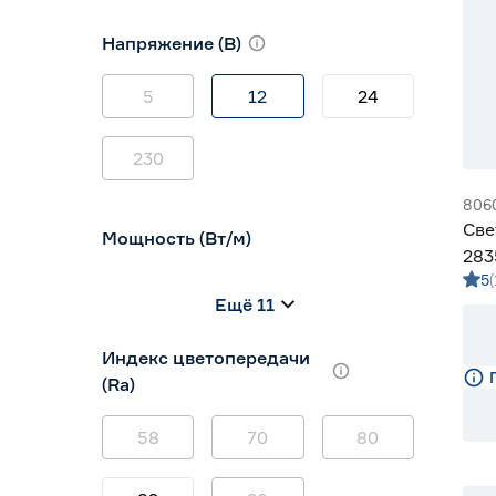
10
12
16
Напряжение (В)
5
12
24
230
806
Све
Мощность (Вт/м)
283
5
Gen
8
12
14,4
Ещё 11
5
7
9
Индекс цветопередачи
(Ra)
58
70
80