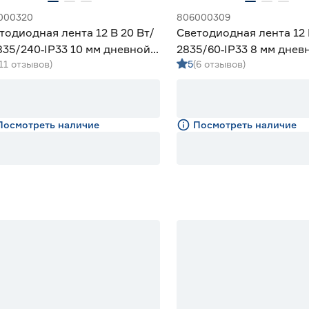
000320
806000309
тодиодная лента 12 В 20 Вт/
Светодиодная лента 12 
835/240‑IP33 10 мм дневной 5
2835/60‑IP33 8 мм днев
(11 отзывов)
5
(6 отзывов)
eniled
Geniled
Посмотреть наличие
Посмотреть наличие