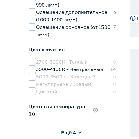
990 лм/м)
Освещение дополнительное
3
(1000-1490 лм/м)
Освещение основное (от 1500
7
лм/м)
Цвет свечения
2700-3000К - Теплый
0
3500-4100К - Нейтральный
14
5000-6500К - Холодный
0
Регулируемый (белый)
0
Цветной
0
Цветовая температура
(К)
2700 (теплый)
1
Ещё 4
2700-3000 (теплый)
14