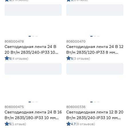
Ленты диодные для бани и сауны
0
Ленты диодные для влажных помещений
6
Ленты диодные для сухих помещений
10
Цена
806000478
806000470
от
до
Светодиодная лента 24 В
Светодиодная лента 24 В 12
20 Вт/м 2835/240‑IP33 10
Вт/м 2835/120‑IP33 8 мм
мм холодный 5 м Geniled
холодный 5 м Geniled
5
(4 отзыва)
5
(3 отзыва)
Применение
Декоративная подсветка (до 990 лм/м)
4
Освещение дополнительное (1000-1490 лм/м)
5
Освещение основное (от 1500 лм/м)
7
Цвет свечения
806000475
806000336
2700-3000К - Теплый
0
Светодиодная лента 24 В 16
Светодиодная лента 12 В 20
3500-4100К - Нейтральный
0
Вт/м 2835/180‑IP33 10 мм
Вт/м 2835/240‑IP33 10 мм
холодный 5 м Geniled
холодный 5 м Geniled
5
(1 отзыв)
4.7
(9 отзывов)
5000-6500К - Холодный
16