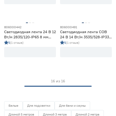
5
7
9
Индекс цветопередачи (Ra)
58
70
80
806000442
806000491
82
90
Светодиодная лента 24 В 12
Светодиодная лента COB
Вт/м 2835/120‑IP65 8 мм
24 В 14 Вт/м 3535/528‑IP33
холодный 5 м Geniled
10 мм холодный 5 м Geniled
5
(1 отзыв)
5
(1 отзыв)
Тип светодиода
SMD2835
14
SMD3535 СОВ
2
SMD5050
0
СОВ
0
16
из
16
Марка
Apeyron
0
Ещё 2
Geniled
16
Белые
Для подсветки
Для бани и сауны
IEK
0
Длиной 5 метров
Длиной 3 метра
Длиной 2 метра
Страна производства