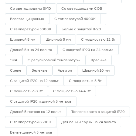
Navigator
0
Smartbuy
0
Со светодиодами SMD
Со светодиодами СОВ
Китай
16
Влагозащищенные
С температурой 4000К
Гарантия
С температурой 3000К
Белые с защитой IP20
1 год
0
Шириной 8 мм
Шириной 5 мм
С мощностью 12 Вт
2 года
8
Длиной 5м на 24 вольта
С защитой IP20 на 24 вольта
3 года
8
ЭРА
С регулировкой температуры
Красные
Синие
Зеленые
Apeyron
Шириной 10 мм
С защитой IP20 на 12 вольт
С мощностью 5 Вт
С мощностью 8 Вт
С мощностью 14.4 Вт
С защитой IP20 и длиной 5 метров
Длиной 5 метров на 12 вольт
Теплого света с защитой IP20
С температурой 6500К
Для бани и сауны на 24 вольта
Белые длиной 5 метров