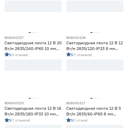
Регулируемый (белый)
0
Цветной
0
Цветовая температура (К)
2700 (теплый)
1
806000337
806000328
Ещё 4
2700-3000 (теплый)
17
Светодиодная лента 12 В 20
Светодиодная лента 12 В 12
3000 (теплый)
4
Вт/м 2835/240‑IP65 10 мм
Вт/м 2835/120‑IP33 8 мм
Степень защиты (IP)
холодный 5 м Geniled
холодный 5 м Geniled
3800-4200 (дневной)
17
5
(2 отзыва)
5
(7 отзывов)
4000 (нейтральный)
4
20
33
65
67
68
Длина (м)
806000333
806000327
Светодиодная лента 12 В 16
Светодиодная лента 12 В 5
Вт/м 2835/180‑IP33 10 мм
Вт/м 2835/60‑IP65 8 мм
1
1,2
2
холодный 5 м Geniled
холодный 5 м Geniled
5
(7 отзывов)
5
(1 отзыв)