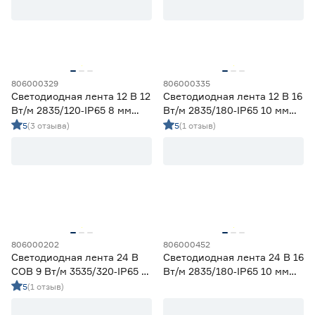
3
5
Ширина (мм)
806000329
806000335
5
6
8
Светодиодная лента 12 В 12
Светодиодная лента 12 В 16
Ещё 1
Вт/м 2835/120‑IP65 8 мм
Вт/м 2835/180‑IP65 10 мм
холодный 5 м Geniled
холодный 5 м Geniled
5
(3 отзыва)
5
(1 отзыв)
10
12
16
Напряжение (В)
5
12
24
230
806000202
806000452
Мощность (Вт/м)
Светодиодная лента 24 В
Светодиодная лента 24 В 16
COB 9 Вт/м 3535/320‑IP65 5
Вт/м 2835/180‑IP65 10 мм
8
12
14,4
мм холодный 5 м Geniled
холодный 5 м Geniled
5
(1 отзыв)
Ещё 11