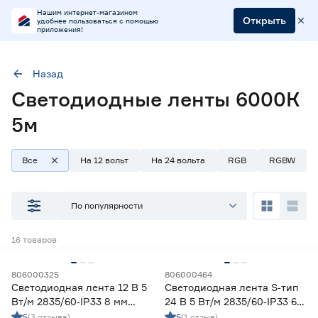
Нашим интернет-магазином
Открыть
удобнее пользоваться с помощью
приложения!
Назад
Светодиодные ленты 6000К
Цветовая температура (К)
6000 (холодный)
6000-6500 (холодный)
5м
Длина (м)
5
Все
На 12 вольт
На 24 вольта
RGB
RGBW
По популярности
Наличие в магазинах
Ростовское шоссе, 28/7
16
товаров
ул. Селезнева, 4
ул. им. Данилы Волкореза, 2
806000325
806000464
Светодиодная лента 12 В 5
Светодиодная лента S‑тип
Вт/м 2835/60‑IP33 8 мм
24 В 5 Вт/м 2835/60‑IP33 6
Тип
холодный 5 м Geniled
мм холодный 5 м Geniled
5
(3 отзыва)
5
(1 отзыв)