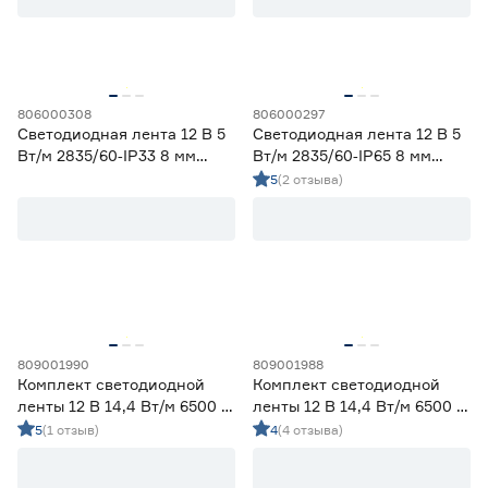
58
70
80
82
90
806000308
806000297
Светодиодная лента 12 В 5
Светодиодная лента 12 В 5
Тип светодиода
Вт/м 2835/60‑IP33 8 мм
Вт/м 2835/60‑IP65 8 мм
дневной 2 м Geniled
теплый 5 м Geniled
5
(2 отзыва)
SMD2835
59
SMD3535 СОВ
0
SMD5050
13
СОВ
0
Марка
Apeyron
0
809001990
809001988
Комплект светодиодной
Комплект светодиодной
Ещё 2
Geniled
60
ленты 12 В 14,4 Вт/м 6500 К
ленты 12 В 14,4 Вт/м 6500 К
IEK
0
IP65 5050 5 м ЭРА
IP20 5050 5 м ЭРА
5
(1 отзыв)
4
(4 отзыва)
Страна производства
Navigator
0
Smartbuy
5
Китай
72