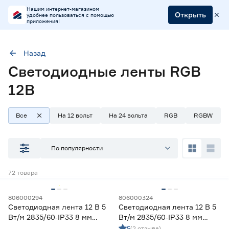
Нашим интернет-магазином
Открыть
удобнее пользоваться с помощью
приложения!
Назад
Светодиодные ленты RGB
Напряжение (В)
12
12В
Все
На 12 вольт
На 24 вольта
RGB
RGBW
Наличие в магазинах
Ростовское шоссе, 28/7
По популярности
ул. Селезнева, 4
ул. им. Данилы Волкореза, 2
72
товара
Тип
806000294
806000324
Светодиодная лента 12 В 5
Светодиодная лента 12 В 5
Ленты диодные для бани и сауны
0
Вт/м 2835/60‑IP33 8 мм
Вт/м 2835/60‑IP33 8 мм
Ленты диодные для влажных помещений
25
теплый 2 м Geniled
холодный 2 м Geniled
5
(2 отзыва)