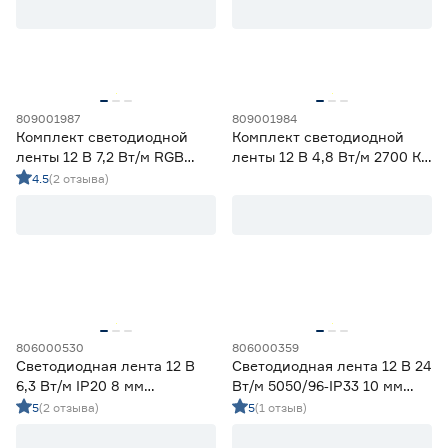
Ширина (мм)
5
6
8
Ещё 1
809001987
809001984
Комплект светодиодной
Комплект светодиодной
10
12
16
Напряжение (В)
ленты 12 В 7,2 Вт/м RGB
ленты 12 В 4,8 Вт/м 2700 К
IP65 5050 Wi‑fi Алиса 5 м
IP20 2835 5 м ЭРА
4.5
(2 отзыва)
5
12
24
ЭРА
230
Мощность (Вт/м)
806000530
806000359
8
12
14,4
Светодиодная лента 12 В
Светодиодная лента 12 В 24
Ещё 11
6,3 Вт/м IP20 8 мм
Вт/м 5050/96‑IP33 10 мм
холодный свет 5 м
мультиколор 5 м Geniled
5
(2 отзыва)
5
(1 отзыв)
5
7
9
Индекс цветопередачи (Ra)
Smartbuy