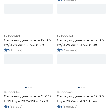
Ленты диодные для сухих помещений
47
Цена
от
до
806000295
806000325
Светодиодная лента 12 В 5
Светодиодная лента 12 В 5
Применение
Вт/м 2835/60‑IP33 8 мм
Вт/м 2835/60‑IP33 8 мм
теплый 5 м Geniled
холодный 5 м Geniled
5
(1 отзыв)
5
(3 отзыва)
Декоративная подсветка (до 990 лм/м)
40
Освещение дополнительное (1000-1490 лм/м)
11
Освещение основное (от 1500 лм/м)
21
Цвет свечения
2700-3000К - Теплый
17
3500-4100К - Нейтральный
14
806000459
806000326
5000-6500К - Холодный
20
Светодиодная лента MIX 12
Светодиодная лента 12 В 5
Регулируемый (белый)
2
В 12 Вт/м 2835/120‑IP33 8
Вт/м 2835/60‑IP65 8 мм
мм теплый/дневной/
холодный 2 м Geniled
5
(1 отзыв)
5
(3 отзыва)
Цветной
19