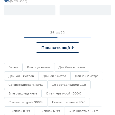
дневной 5 м Geniled
дневной 5 м Geniled
5
(5 отзывов)
36
из
72
Показать ещё
Белые
Для подсветки
Для бани и сауны
Длиной 5 метров
Длиной 3 метра
Длиной 2 метра
Со светодиодами SMD
Со светодиодами СОВ
Влагозащищенные
С температурой 4000К
С температурой 3000К
Белые с защитой IP20
Шириной 8 мм
Шириной 5 мм
С мощностью 12 Вт