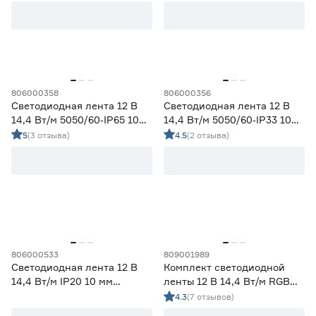
холодный 2 м Geniled
Цветовая температура (К)
2700 (теплый)
1
Ещё 4
2700-3000 (теплый)
14
3000 (теплый)
2
806000358
806000356
Степень защиты (IP)
3800-4200 (дневной)
14
Светодиодная лента 12 В
Светодиодная лента 12 В
4000 (нейтральный)
0
14,4 Вт/м 5050/60‑IP65 10
14,4 Вт/м 5050/60‑IP33 10
20
33
65
мм мультиколор 5 м Geniled
мм мультиколор 5 м Geniled
5
(3 отзыва)
4.5
(2 отзыва)
67
68
Длина (м)
1
1,2
2
806000533
809001989
Светодиодная лента 12 В
Комплект светодиодной
14,4 Вт/м IP20 10 мм
ленты 12 В 14,4 Вт/м RGB
3
5
мультиколор 5 м Smartbuy
IP20 5050 с пультом ДУ 5 м
4.3
(7 отзывов)
ЭРА