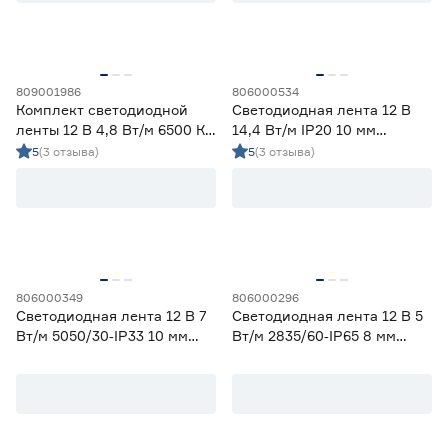
Гарантия
1 год
12
809001986
806000534
2 года
60
Комплект светодиодной
Светодиодная лента 12 В
3 года
0
ленты 12 В 4,8 Вт/м 6500 К
14,4 Вт/м IP20 10 мм
IP65 2835 5 м ЭРА
холодный свет 5 м
5
(3 отзыва)
5
(3 отзыва)
Smartbuy
806000349
806000296
Светодиодная лента 12 В 7
Светодиодная лента 12 В 5
Вт/м 5050/30‑IP33 10 мм
Вт/м 2835/60‑IP65 8 мм
мультиколор 2 м Geniled
теплый 2 м Geniled