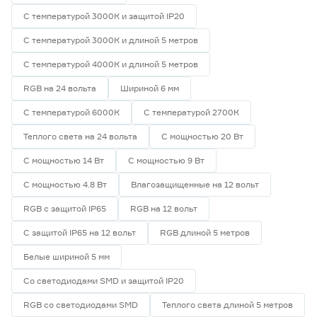
58
70
80
С температурой 3000К и защитой IP20
С температурой 3000К и длиной 5 метров
82
90
С температурой 4000К и длиной 5 метров
RGB на 24 вольта
Шириной 6 мм
Тип светодиода
С температурой 6000К
С температурой 2700К
SMD2835
3
Теплого света на 24 вольта
С мощностью 20 Вт
SMD3535 СОВ
0
SMD5050
1
С мощностью 14 Вт
С мощностью 9 Вт
СОВ
1
С мощностью 4.8 Вт
Влагозащищенные на 12 вольт
RGB с защитой IP65
RGB на 12 вольт
Марка
С защитой IP65 на 12 вольт
RGB длиной 5 метров
Apeyron
1
Ещё 2
Geniled
0
Белые шириной 5 мм
IEK
0
Со светодиодами SMD и защитой IP20
Страна производства
Navigator
0
Smartbuy
2
RGB со светодиодами SMD
Теплого света длиной 5 метров
Китай
5