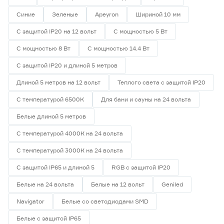
Синие
Зеленые
Apeyron
Шириной 10 мм
Ширина (мм)
С защитой IP20 на 12 вольт
С мощностью 5 Вт
5
6
8
Ещё 1
С мощностью 8 Вт
С мощностью 14.4 Вт
С защитой IP20 и длиной 5 метров
10
12
16
Напряжение (В)
Длиной 5 метров на 12 вольт
Теплого света с защитой IP20
5
12
24
С температурой 6500К
Для бани и сауны на 24 вольта
Белые длиной 5 метров
230
С температурой 4000К на 24 вольта
С температурой 3000К на 24 вольта
Мощность (Вт/м)
С защитой IP65 и длиной 5
RGB с защитой IP20
8
12
14,4
Ещё 11
Белые на 24 вольта
Белые на 12 вольт
Geniled
Navigator
Белые со светодиодами SMD
5
7
9
Индекс цветопередачи (Ra)
Белые с защитой IP65