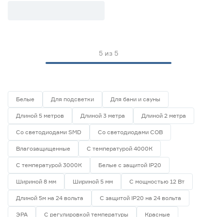
Apeyron Free Cut
Цветовая температура (К)
2700 (теплый)
1
Ещё 4
2700-3000 (теплый)
0
5
из
5
3000 (теплый)
5
Степень защиты (IP)
3800-4200 (дневной)
0
4000 (нейтральный)
3
20
33
65
Белые
Для подсветки
Для бани и сауны
Длиной 5 метров
Длиной 3 метра
Длиной 2 метра
67
68
Со светодиодами SMD
Со светодиодами СОВ
Влагозащищенные
С температурой 4000К
Длина (м)
С температурой 3000К
Белые с защитой IP20
1
1,2
2
Шириной 8 мм
Шириной 5 мм
С мощностью 12 Вт
Длиной 5м на 24 вольта
С защитой IP20 на 24 вольта
3
5
ЭРА
С регулировкой температуры
Красные