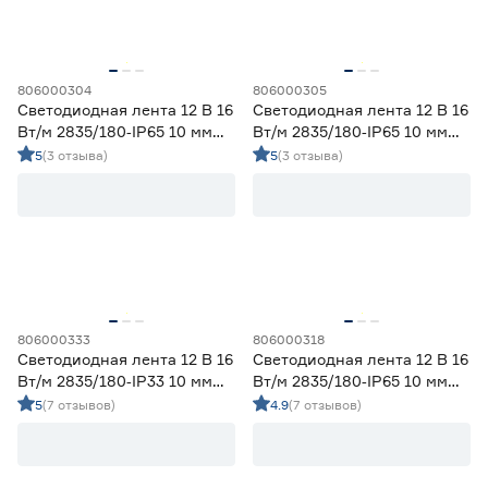
Ширина (мм)
5
6
8
806000304
806000305
Ещё 1
Светодиодная лента 12 В 16
Светодиодная лента 12 В 16
Вт/м 2835/180‑IP65 10 мм
Вт/м 2835/180‑IP65 10 мм
10
12
16
Напряжение (В)
теплый 2 м Geniled
теплый 5 м Geniled
5
(3 отзыва)
5
(3 отзыва)
5
12
24
230
Мощность (Вт/м)
806000333
806000318
Светодиодная лента 12 В 16
Светодиодная лента 12 В 16
Вт/м 2835/180‑IP33 10 мм
Вт/м 2835/180‑IP65 10 мм
8
12
14,4
Ещё 11
холодный 5 м Geniled
дневной 2 м Geniled
5
(7 отзывов)
4.9
(7 отзывов)
5
7
9
Индекс цветопередачи (Ra)