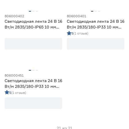
Гарантия
806000402
806000401
1 год
0
Светодиодная лента 24 В 16
Светодиодная лента 24 В 16
Вт/м 2835/180‑IP65 10 мм
Вт/м 2835/180‑IP33 10 мм
2 года
12
теплый 5 м Geniled
теплый 3 м Geniled
5
(1 отзыв)
3 года
9
806000451
Светодиодная лента 24 В 16
Вт/м 2835/180‑IP33 10 мм
холодный 3 м Geniled
5
(1 отзыв)
21
из
21