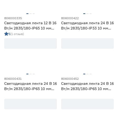
58
70
80
82
90
806000335
806000422
Светодиодная лента 12 В 16
Светодиодная лента 24 В 16
Вт/м 2835/180‑IP65 10 мм
Вт/м 2835/180‑IP33 10 мм
холодный 5 м Geniled
дневной 3 м Geniled
5
(1 отзыв)
Тип светодиода
SMD2835
21
SMD3535 СОВ
0
SMD5050
0
СОВ
0
Марка
806000431
806000452
Светодиодная лента 24 В 16
Светодиодная лента 24 В 16
Apeyron
0
Вт/м 2835/180‑IP65 10 мм
Вт/м 2835/180‑IP65 10 мм
Ещё 2
Geniled
21
дневной 5 м Geniled
холодный 5 м Geniled
IEK
0
Страна производства
Navigator
0
Smartbuy
0
Китай
21