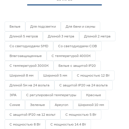
Белые
Для подсветки
Для бани и сауны
Длиной 5 метров
Длиной 3 метра
Длиной 2 метра
Со светодиодами SMD
Со светодиодами СОВ
Влагозащищенные
С температурой 4000К
С температурой 3000К
Белые с защитой IP20
Шириной 8 мм
Шириной 5 мм
С мощностью 12 Вт
Длиной 5м на 24 вольта
С защитой IP20 на 24 вольта
ЭРА
С регулировкой температуры
Красные
Синие
Зеленые
Apeyron
Шириной 10 мм
С защитой IP20 на 12 вольт
С мощностью 5 Вт
С мощностью 8 Вт
С мощностью 14.4 Вт