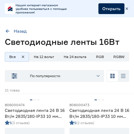
Нашим интернет-магазином
Открыть
удобнее пользоваться с помощью
приложения!
Назад
Светодиодные ленты 16Вт
Мощность (Вт/м)
16
Все
На 12 вольт
На 24 вольта
RGB
RGBW
Наличие в магазинах
По популярности
Ростовское шоссе, 28/7
21
товар
ул. Селезнева, 4
ул. им. Данилы Волкореза, 2
806000474
806000473
Светодиодная лента 24 В 16
Светодиодная лента 24 В 16
Тип
Вт/м 2835/180‑IP33 10 мм
Вт/м 2835/180‑IP33 10 мм
дневной 5 м Geniled
теплый 5 м Geniled
5
(3 отзыва)
5
(2 отзыва)
Ленты диодные для бани и сауны
0
Ленты диодные для влажных помещений
9