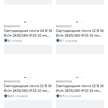
Ленты диодные для сухих помещений
12
Цена
от
до
806000475
806000317
Светодиодная лента 24 В 16
Светодиодная лента 12 В 16
Вт/м 2835/180‑IP33 10 мм
Вт/м 2835/180‑IP33 10 мм
холодный 5 м Geniled
дневной 5 м Geniled
5
(1 отзыв)
5
(7 отзывов)
Применение
Декоративная подсветка (до 990 лм/м)
0
Освещение дополнительное (1000-1490 лм/м)
3
Освещение основное (от 1500 лм/м)
18
Цвет свечения
806000330
806000316
2700-3000К - Теплый
7
Светодиодная лента 12 В 16
Светодиодная лента 12 В 16
3500-4100К - Нейтральный
7
Вт/м 2835/180‑IP33 10 мм
Вт/м 2835/180‑IP33 10 мм
5000-6500К - Холодный
7
холодный 2 м Geniled
дневной 2 м Geniled
4.2
(5 отзывов)
4.7
(11 отзывов)
Регулируемый (белый)
0
Цветной
0