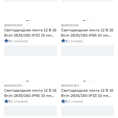
Цветовая температура (К)
2700 (теплый)
0
Ещё 4
2700-3000 (теплый)
7
806000300
806000319
Светодиодная лента 12 В 16
Светодиодная лента 12 В 16
3000 (теплый)
0
Вт/м 2835/180‑IP33 10 мм
Вт/м 2835/180‑IP65 10 мм
Степень защиты (IP)
3800-4200 (дневной)
7
теплый 2 м Geniled
дневной 5 м Geniled
5
(5 отзывов)
5
(2 отзыва)
4000 (нейтральный)
0
20
33
65
67
68
Длина (м)
806000334
806000303
Светодиодная лента 12 В 16
Светодиодная лента 12 В 16
1
1,2
2
Вт/м 2835/180‑IP65 10 мм
Вт/м 2835/180‑IP33 10 мм
холодный 2 м Geniled
теплый 5 м Geniled
5
(5 отзывов)
5
(3 отзыва)
3
5