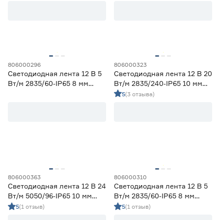
Цветовая температура (К)
2700 (теплый)
0
Ещё 4
2700-3000 (теплый)
10
3000 (теплый)
0
806000296
806000323
Степень защиты (IP)
3800-4200 (дневной)
10
Светодиодная лента 12 В 5
Светодиодная лента 12 В 20
4000 (нейтральный)
0
Вт/м 2835/60‑IP65 8 мм
Вт/м 2835/240‑IP65 10 мм
20
33
65
теплый 2 м Geniled
дневной 5 м Geniled
5
(3 отзыва)
67
68
Длина (м)
1
1,2
2
806000363
806000310
Светодиодная лента 12 В 24
Светодиодная лента 12 В 5
Вт/м 5050/96‑IP65 10 мм
Вт/м 2835/60‑IP65 8 мм
3
5
мультиколор 5 м Geniled
дневной 2 м Geniled
5
(1 отзыв)
5
(1 отзыв)