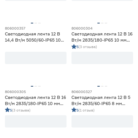
Гарантия
1 год
3
806000357
806000304
2 года
22
Светодиодная лента 12 В
Светодиодная лента 12 В 16
3 года
16
14,4 Вт/м 5050/60‑IP65 10
Вт/м 2835/180‑IP65 10 мм
мм мультиколор 2 м Geniled
теплый 2 м Geniled
5
(3 отзыва)
806000305
806000327
Светодиодная лента 12 В 16
Светодиодная лента 12 В 5
Вт/м 2835/180‑IP65 10 мм
Вт/м 2835/60‑IP65 8 мм
теплый 5 м Geniled
холодный 5 м Geniled
5
(3 отзыва)
5
(1 отзыв)