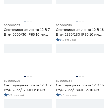
58
70
80
82
90
806000353
806000319
Светодиодная лента 12 В 7
Светодиодная лента 12 В 16
Тип светодиода
Вт/м 5050/30‑IP65 10 мм
Вт/м 2835/180‑IP65 10 мм
мультиколор 2 м Geniled
дневной 5 м Geniled
5
(2 отзыва)
SMD2835
25
SMD3535 СОВ
10
SMD5050
6
СОВ
0
Марка
Apeyron
0
806000299
806000334
Светодиодная лента 12 В 12
Светодиодная лента 12 В 16
Ещё 2
Geniled
38
Вт/м 2835/120‑IP65 8 мм
Вт/м 2835/180‑IP65 10 мм
IEK
0
теплый 5 м Geniled
холодный 2 м Geniled
5
(2 отзыва)
5
(5 отзывов)
Страна производства
Navigator
0
Smartbuy
0
Китай
41