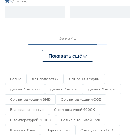
дневной 5 м Geniled
дневной 5 м Geniled
5
(1 отзыв)
36
из
41
Показать ещё
Белые
Для подсветки
Для бани и сауны
Длиной 5 метров
Длиной 3 метра
Длиной 2 метра
Со светодиодами SMD
Со светодиодами СОВ
Влагозащищенные
С температурой 4000К
С температурой 3000К
Белые с защитой IP20
Шириной 8 мм
Шириной 5 мм
С мощностью 12 Вт