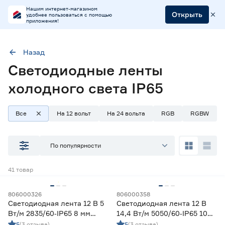
Нашим интернет-магазином
Открыть
удобнее пользоваться с помощью
приложения!
Назад
Светодиодные ленты
Степень защиты (IP)
65
холодного света IP65
Все
На 12 вольт
На 24 вольта
RGB
RGBW
Наличие в магазинах
Ростовское шоссе, 28/7
По популярности
ул. Селезнева, 4
ул. им. Данилы Волкореза, 2
41
товар
Тип
806000326
806000358
Светодиодная лента 12 В 5
Светодиодная лента 12 В
Ленты диодные для бани и сауны
0
Вт/м 2835/60‑IP65 8 мм
14,4 Вт/м 5050/60‑IP65 10
Ленты диодные для влажных помещений
31
холодный 2 м Geniled
мм мультиколор 5 м Geniled
5
(3 отзыва)
5
(3 отзыва)