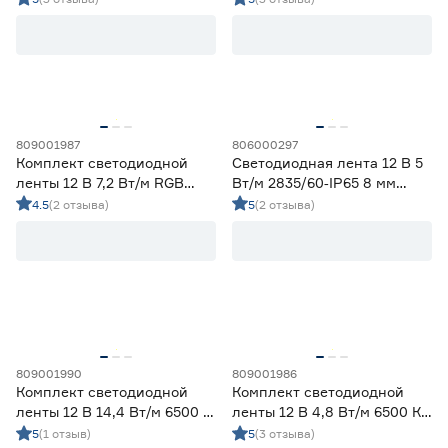
Ленты диодные для сухих помещений
10
Цена
от
до
809001987
806000297
Комплект светодиодной
Светодиодная лента 12 В 5
Применение
ленты 12 В 7,2 Вт/м RGB
Вт/м 2835/60‑IP65 8 мм
IP65 5050 Wi‑fi Алиса 5 м
теплый 5 м Geniled
4.5
(2 отзыва)
5
(2 отзыва)
Декоративная подсветка (до 990 лм/м)
22
ЭРА
Освещение дополнительное (1000-1490 лм/м)
7
Освещение основное (от 1500 лм/м)
12
Цвет свечения
2700-3000К - Теплый
10
3500-4100К - Нейтральный
10
809001990
809001986
5000-6500К - Холодный
12
Комплект светодиодной
Комплект светодиодной
Регулируемый (белый)
0
ленты 12 В 14,4 Вт/м 6500 К
ленты 12 В 4,8 Вт/м 6500 К
IP65 5050 5 м ЭРА
IP65 2835 5 м ЭРА
5
(1 отзыв)
5
(3 отзыва)
Цветной
9