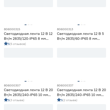
Ширина (мм)
5
6
8
Ещё 1
806000315
806000313
Светодиодная лента 12 В 12
Светодиодная лента 12 В 5
10
12
16
Напряжение (В)
Вт/м 2835/120‑IP65 8 мм
Вт/м 2835/60‑IP65 8 мм
дневной 5 м Geniled
дневной 5 м Geniled
5
(5 отзывов)
5
12
24
230
Мощность (Вт/м)
806000307
806000337
8
12
14,4
Светодиодная лента 12 В 20
Светодиодная лента 12 В 20
Ещё 11
Вт/м 2835/240‑IP65 10 мм
Вт/м 2835/240‑IP65 10 мм
теплый 5 м Geniled
холодный 5 м Geniled
5
(3 отзыва)
5
(2 отзыва)
5
7
9
Индекс цветопередачи (Ra)