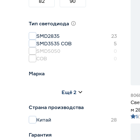
82
90
Тип светодиода
SMD2835
23
SMD3535 СОВ
5
SMD5050
0
СОВ
0
Марка
Apeyron
0
Ещё 2
Geniled
28
806
IEK
0
Све
Страна производства
Navigator
0
м 2
Smartbuy
0
5
м G
Китай
28
Гарантия