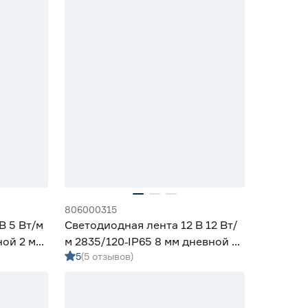
806000315
В 5 Вт/м
Светодиодная лента 12 В 12 Вт/
ной 2 м
м 2835/120‑IP65 8 мм дневной 5
5
(5 отзывов)
м Geniled