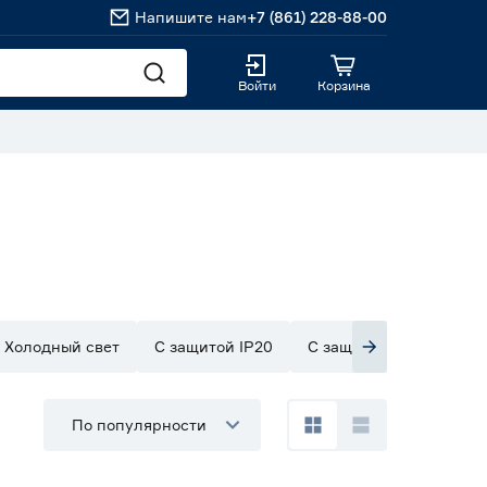
Напишите нам
+7 (861) 228-88-00
Войти
Корзина
Холодный свет
С защитой IP20
С защитой IP33
С з
По популярности