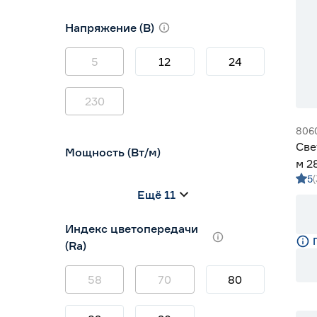
10
12
16
Напряжение (В)
5
12
24
230
806
Све
Мощность (Вт/м)
м 2
5
5 м
8
12
14,4
Ещё 11
5
7
9
Индекс цветопередачи
(Ra)
58
70
80