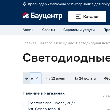
Краснодар
3 магазина
Информация для поку
Каталог
Акции
Советы
Сервисы и услуги
Про
Главная
Каталог
Освещение
Светодиодная лен
Светодиодные
Все
На 12 вольт
На 24 вольта
RG
Наличие в магазинах
28
т
Ростовское шоссе, 28/7
ул. Селезнева, 4
Цв