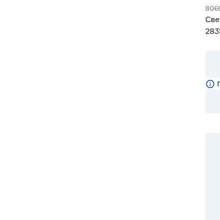
806
Све
283
Gen