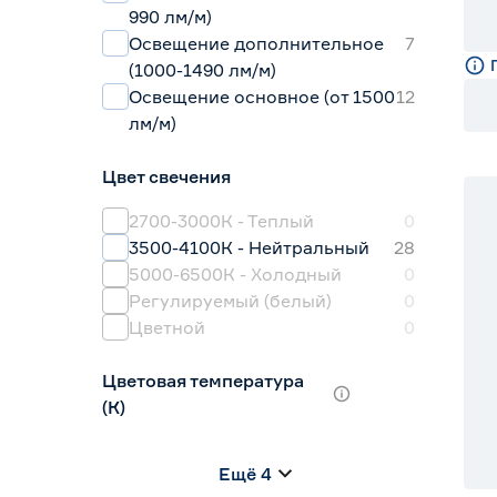
990 лм/м)
Освещение дополнительное
7
(1000-1490 лм/м)
Освещение основное (от 1500
12
лм/м)
Цвет свечения
2700-3000К - Теплый
0
3500-4100К - Нейтральный
28
5000-6500К - Холодный
0
Регулируемый (белый)
0
Цветной
0
Цветовая температура
(К)
2700 (теплый)
1
Ещё 4
2700-3000 (теплый)
28