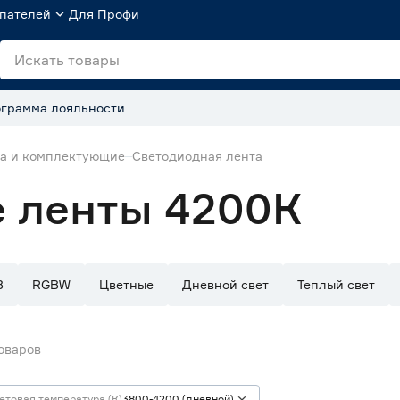
пателей
Для Профи
грамма лояльности
та и комплектующие
Светодиодная лента
 ленты 4200К
B
RGBW
Цветные
Дневной свет
Теплый свет
оваров
етовая температура (К)
3800-4200 (дневной)