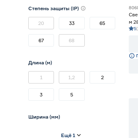
3000 (теплый)
6
806
Степень защиты (IP)
3800-4200 (дневной)
28
Све
4000 (нейтральный)
4
м 2
20
33
65
5
м G
67
68
Длина (м)
1
1,2
2
3
5
Ширина (мм)
5
6
8
Ещё 1