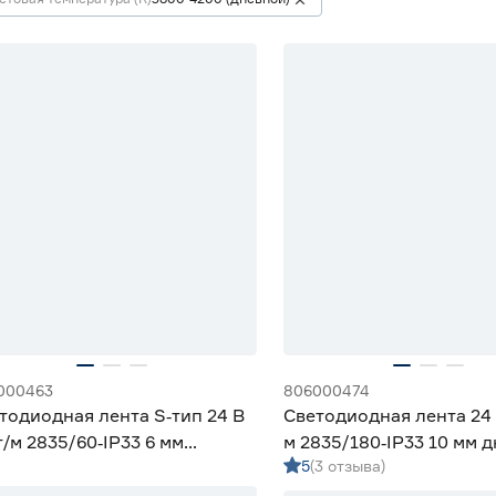
000463
806000474
тодиодная лента S‑тип 24 В
Светодиодная лента 24 
т/м 2835/60‑IP33 6 мм
м 2835/180‑IP33 10 мм 
5
(3 отзыва)
вной 5 м Geniled
м Geniled