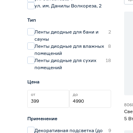
ул. им. Данилы Волкореза, 2
Тип
Ленты диодные для бани и
2
сауны
Ленты диодные для влажных
8
помещений
Ленты диодные для сухих
18
помещений
Цена
от
до
806
Све
Применение
5 В
дне
Декоративная подсветка (до
9