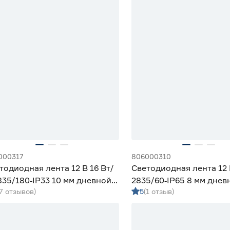
000317
806000310
тодиодная лента 12 В 16 Вт/
Светодиодная лента 12 
835/180‑IP33 10 мм дневной 5
2835/60‑IP65 8 мм днев
(7 отзывов)
5
(1 отзыв)
eniled
Geniled