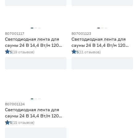
Ленты диодные для сухих помещений
0
Цена
от
до
807001117
807001123
Светодиодная лента для
Светодиодная лента для
сауны 24 В 14,4 Вт/м 120
сауны 24 В 14,4 Вт/м 120
LED/м IP68 5 м теплый свет
LED/м IP68 5 м синий свет
5
(19 отзывов)
5
(11 отзывов)
Применение
Apeyron
Apeyron
Декоративная подсветка (до 990 лм/м)
5
Освещение дополнительное (1000-1490 лм/м)
0
Освещение основное (от 1500 лм/м)
0
Цвет свечения
807001124
2700-3000К - Теплый
1
Светодиодная лента для
3500-4100К - Нейтральный
1
сауны 24 В 14,4 Вт/м 120
5000-6500К - Холодный
1
LED/м IP68 5 м зеленый
5
(15 отзывов)
Регулируемый (белый)
0
свет Apeyron
Цветной
2