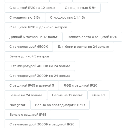
С защитой IP20 на 12 вольт
С мощностью 5 Вт
Ширина (мм)
С мощностью 8 Вт
С мощностью 14.4 Вт
5
6
8
Ещё 1
С защитой IP20 и длиной 5 метров
Длиной 5 метров на 12 вольт
Теплого света с защитой IP20
10
12
16
Напряжение (В)
С температурой 6500К
Для бани и сауны на 24 вольта
5
12
24
Белые длиной 5 метров
С температурой 4000К на 24 вольта
230
С температурой 3000К на 24 вольта
С защитой IP65 и длиной 5
RGB с защитой IP20
Мощность (Вт/м)
Белые на 24 вольта
Белые на 12 вольт
Geniled
8
12
14,4
Navigator
Белые со светодиодами SMD
Ещё 11
Белые с защитой IP65
5
7
9
Индекс цветопередачи (Ra)
С температурой 3000К и защитой IP20