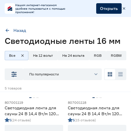
Нашим интернет-магазином
Открыть
удобнее пользоваться с помощью
приложения!
Назад
Светодиодные ленты 16 мм
Ширина (мм)
16
Все
На 12 вольт
На 24 вольта
RGB
RGBW
Наличие в магазинах
По популярности
Ростовское шоссе, 28/7
5
товаров
ул. Селезнева, 4
ул. им. Данилы Волкореза, 2
807001119
807001118
Светодиодная лента для
Светодиодная лента для
Тип
сауны 24 В 14,4 Вт/м 120
сауны 24 В 14,4 Вт/м 120
LED/м IP68 5 м холодный
LED/м IP68 5 м
5
(24 отзыва)
5
(15 отзывов)
Ленты диодные для бани и сауны
5
свет Apeyron
нейтральный свет Apeyron
Ленты диодные для влажных помещений
0