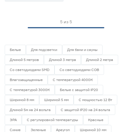
Цветовая температура (К)
2700 (теплый)
0
5
из
5
Ещё 4
2700-3000 (теплый)
0
3000 (теплый)
1
Степень защиты (IP)
3800-4200 (дневной)
0
4000 (нейтральный)
1
Белые
Для подсветки
Для бани и сауны
20
33
65
Длиной 5 метров
Длиной 3 метра
Длиной 2 метра
Со светодиодами SMD
Со светодиодами СОВ
67
68
Влагозащищенные
С температурой 4000К
С температурой 3000К
Белые с защитой IP20
Длина (м)
Шириной 8 мм
Шириной 5 мм
С мощностью 12 Вт
1
1,2
2
Длиной 5м на 24 вольта
С защитой IP20 на 24 вольта
ЭРА
С регулировкой температуры
Красные
3
5
Синие
Зеленые
Apeyron
Шириной 10 мм