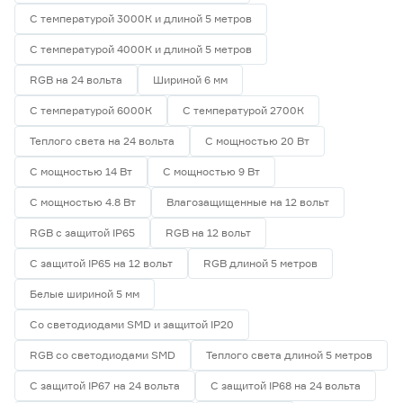
58
70
80
С температурой 3000К и длиной 5 метров
С температурой 4000К и длиной 5 метров
82
90
RGB на 24 вольта
Шириной 6 мм
С температурой 6000К
С температурой 2700К
Тип светодиода
Теплого света на 24 вольта
С мощностью 20 Вт
SMD2835
5
С мощностью 14 Вт
С мощностью 9 Вт
SMD3535 СОВ
0
SMD5050
0
С мощностью 4.8 Вт
Влагозащищенные на 12 вольт
СОВ
0
RGB с защитой IP65
RGB на 12 вольт
С защитой IP65 на 12 вольт
RGB длиной 5 метров
Марка
Белые шириной 5 мм
Apeyron
5
Ещё 2
Geniled
0
Со светодиодами SMD и защитой IP20
IEK
0
RGB со светодиодами SMD
Теплого света длиной 5 метров
Страна производства
Navigator
0
Smartbuy
0
С защитой IP67 на 24 вольта
С защитой IP68 на 24 вольта
Китай
5