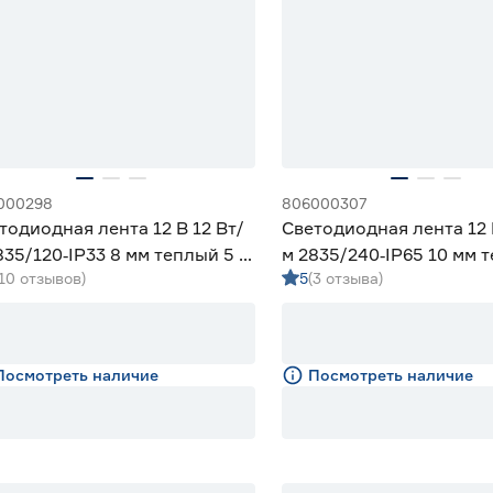
000298
806000307
тодиодная лента 12 В 12 Вт/
Светодиодная лента 12 
835/120‑IP33 8 мм теплый 5 м
м 2835/240‑IP65 10 мм 
(10 отзывов)
5
(3 отзыва)
iled
м Geniled
Посмотреть наличие
Посмотреть наличие