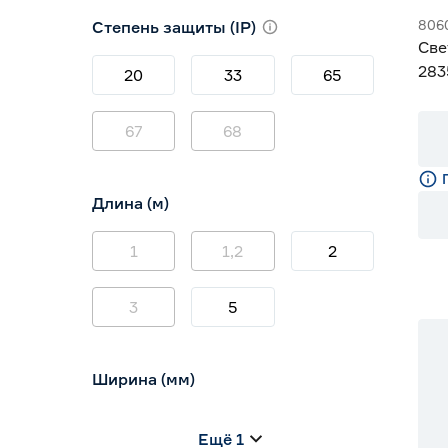
3000 (теплый)
2
806
Степень защиты (IP)
3800-4200 (дневной)
14
Све
4000 (нейтральный)
0
283
20
33
65
Gen
67
68
Длина (м)
1
1,2
2
3
5
Ширина (мм)
5
6
8
Ещё 1