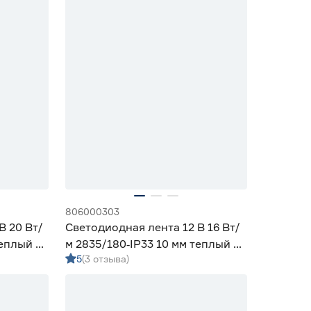
806000303
В 20 Вт/
Светодиодная лента 12 В 16 Вт/
теплый 5
м 2835/180‑IP33 10 мм теплый 5
5
(3 отзыва)
м Geniled