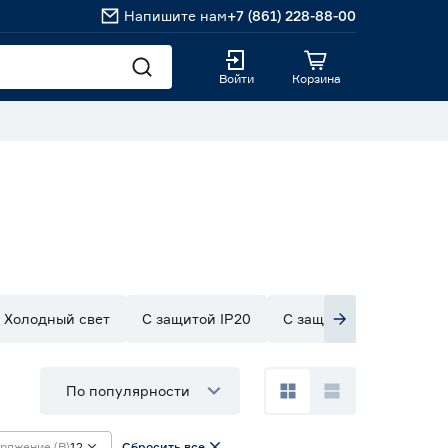
Напишите нам
+7 (861) 228-88-00
Войти
Корзина
Холодный свет
С защитой IP20
С защитой IP33
С з
По популярности
ряжение (В)
12
Сбросить все