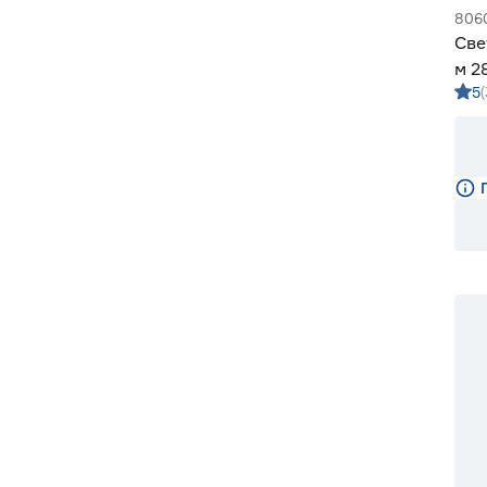
806
Све
м 2
5
м G