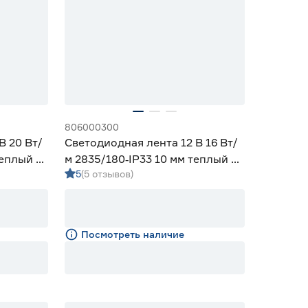
806000300
В 20 Вт/
Светодиодная лента 12 В 16 Вт/
теплый 5
м 2835/180‑IP33 10 мм теплый 2
5
(5 отзывов)
м Geniled
Посмотреть наличие