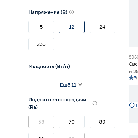
10
12
16
Напряжение (В)
5
12
24
230
806
Све
Мощность (Вт/м)
м 2
5
Gen
8
12
14,4
Ещё 11
5
7
9
Индекс цветопередачи
(Ra)
58
70
80