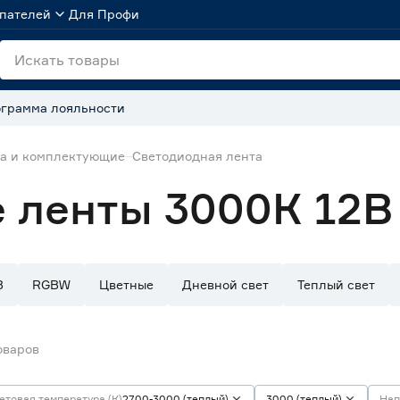
пателей
Для Профи
грамма лояльности
та и комплектующие
Светодиодная лента
 ленты 3000К 12В
B
RGBW
Цветные
Дневной свет
Теплый свет
оваров
етовая температура (К)
2700-3000 (теплый)
3000 (теплый)
Нап