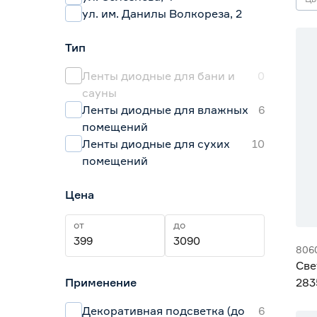
ул. им. Данилы Волкореза, 2
Тип
Ленты диодные для бани и
0
сауны
Ленты диодные для влажных
6
помещений
Ленты диодные для сухих
10
помещений
Цена
от
до
806
Све
Применение
283
Gen
Декоративная подсветка (до
6