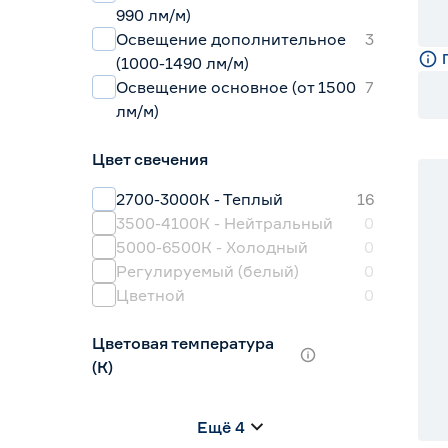
990 лм/м)
Освещение дополнительное
3
(1000-1490 лм/м)
Освещение основное (от 1500
7
лм/м)
Цвет свечения
2700-3000К - Теплый
16
3500-4100К - Нейтральный
0
5000-6500К - Холодный
0
Регулируемый (белый)
0
Цветной
0
Цветовая температура
(К)
2700 (теплый)
1
Ещё 4
2700-3000 (теплый)
14