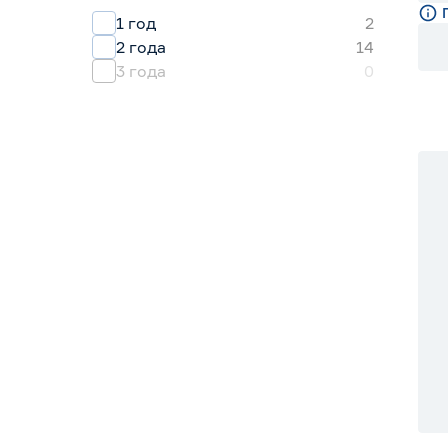
1 год
2
2 года
14
3 года
0