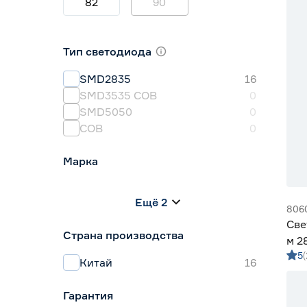
82
90
Тип светодиода
SMD2835
16
SMD3535 СОВ
0
SMD5050
0
СОВ
0
Марка
Apeyron
0
Ещё 2
Geniled
14
806
IEK
0
Све
Страна производства
Navigator
0
м 2
Smartbuy
2
5
Gen
Китай
16
Гарантия