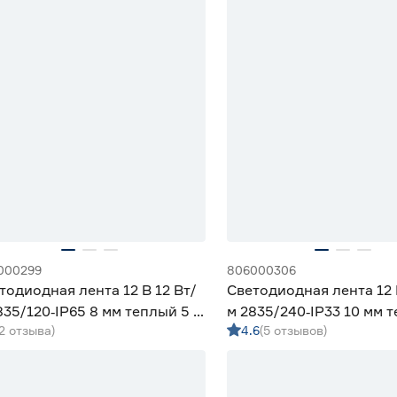
000299
806000306
тодиодная лента 12 В 12 Вт/
Светодиодная лента 12 
835/120‑IP65 8 мм теплый 5 м
м 2835/240‑IP33 10 мм 
(2 отзыва)
4.6
(5 отзывов)
iled
м Geniled