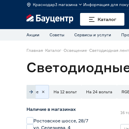
Краснодар
3 магазина
Информация для поку
Каталог
Акции
Советы
Сервисы и услуги
Про
Главная
Каталог
Освещение
Светодиодная лен
Светодиодные
Все
На 12 вольт
На 24 вольта
RG
Наличие в магазинах
16
т
Ростовское шоссе, 28/7
ул. Селезнева, 4
Цв