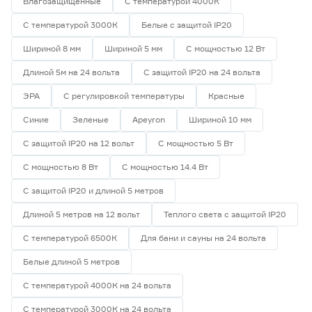
Влагозащищенные
С температурой 4000К
Гарантия
С температурой 3000К
Белые с защитой IP20
Шириной 8 мм
Шириной 5 мм
С мощностью 12 Вт
1 год
0
2 года
14
Длиной 5м на 24 вольта
С защитой IP20 на 24 вольта
3 года
1
ЭРА
С регулировкой температуры
Красные
Синие
Зеленые
Apeyron
Шириной 10 мм
С защитой IP20 на 12 вольт
С мощностью 5 Вт
С мощностью 8 Вт
С мощностью 14.4 Вт
С защитой IP20 и длиной 5 метров
Длиной 5 метров на 12 вольт
Теплого света с защитой IP20
С температурой 6500К
Для бани и сауны на 24 вольта
Белые длиной 5 метров
С температурой 4000К на 24 вольта
С температурой 3000К на 24 вольта