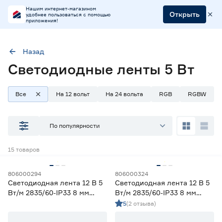
Нашим интернет-магазином
Открыть
удобнее пользоваться с помощью
приложения!
Назад
Светодиодные ленты 5 Вт
Мощность (Вт/м)
5
Все
На 12 вольт
На 24 вольта
RGB
RGBW
Наличие в магазинах
По популярности
Ростовское шоссе, 28/7
15
товаров
ул. Селезнева, 4
ул. им. Данилы Волкореза, 2
806000294
806000324
Светодиодная лента 12 В 5
Светодиодная лента 12 В 5
Тип
Вт/м 2835/60‑IP33 8 мм
Вт/м 2835/60‑IP33 8 мм
теплый 2 м Geniled
холодный 2 м Geniled
5
(2 отзыва)
Ленты диодные для бани и сауны
0
Ленты диодные для влажных помещений
6