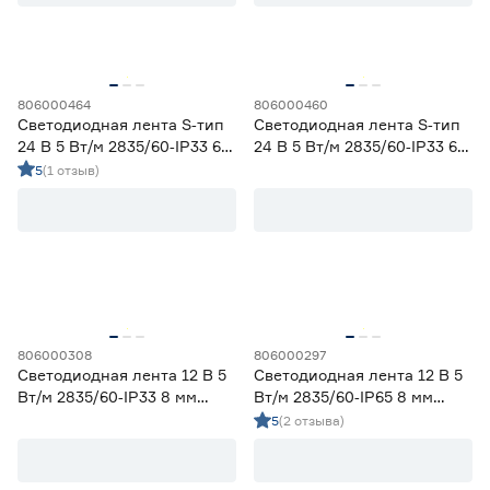
Цветовая температура (К)
2700 (теплый)
0
Ещё 4
2700-3000 (теплый)
5
806000464
806000460
Светодиодная лента S‑тип
Светодиодная лента S‑тип
3000 (теплый)
0
24 В 5 Вт/м 2835/60‑IP33 6
24 В 5 Вт/м 2835/60‑IP33 6
Степень защиты (IP)
3800-4200 (дневной)
5
мм холодный 5 м Geniled
мм теплый 5 м Geniled
5
(1 отзыв)
4000 (нейтральный)
0
20
33
65
67
68
Длина (м)
806000308
806000297
Светодиодная лента 12 В 5
Светодиодная лента 12 В 5
1
1,2
2
Вт/м 2835/60‑IP33 8 мм
Вт/м 2835/60‑IP65 8 мм
дневной 2 м Geniled
теплый 5 м Geniled
5
(2 отзыва)
3
5