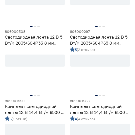
58
70
80
82
90
806000308
806000297
Светодиодная лента 12 В 5
Светодиодная лента 12 В 5
Тип светодиода
Вт/м 2835/60‑IP33 8 мм
Вт/м 2835/60‑IP65 8 мм
дневной 2 м Geniled
теплый 5 м Geniled
5
(2 отзыва)
SMD2835
59
SMD3535 СОВ
0
SMD5050
13
СОВ
0
Марка
Apeyron
0
809001990
809001988
Комплект светодиодной
Комплект светодиодной
Ещё 2
Geniled
60
ленты 12 В 14,4 Вт/м 6500 К
ленты 12 В 14,4 Вт/м 6500 К
IEK
0
IP65 5050 5 м ЭРА
IP20 5050 5 м ЭРА
5
(1 отзыв)
4
(4 отзыва)
Страна производства
Navigator
0
Smartbuy
5
Китай
72