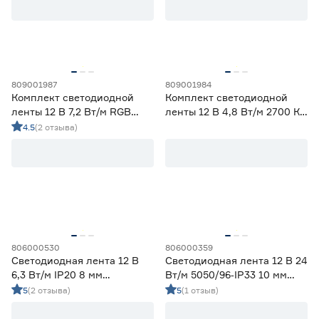
Ширина (мм)
5
6
8
Ещё 1
809001987
809001984
Комплект светодиодной
Комплект светодиодной
10
12
16
Напряжение (В)
ленты 12 В 7,2 Вт/м RGB
ленты 12 В 4,8 Вт/м 2700 К
IP65 5050 Wi‑fi Алиса 5 м
IP20 2835 5 м ЭРА
4.5
(2 отзыва)
5
12
24
ЭРА
230
Мощность (Вт/м)
806000530
806000359
8
12
14,4
Светодиодная лента 12 В
Светодиодная лента 12 В 24
Ещё 11
6,3 Вт/м IP20 8 мм
Вт/м 5050/96‑IP33 10 мм
холодный свет 5 м
мультиколор 5 м Geniled
5
(2 отзыва)
5
(1 отзыв)
5
7
9
Индекс цветопередачи (Ra)
Smartbuy