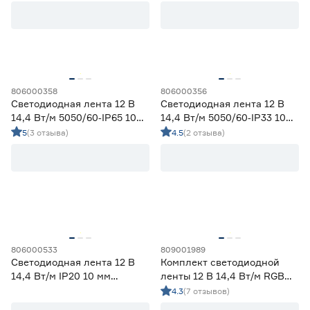
холодный 2 м Geniled
Цветовая температура (К)
2700 (теплый)
1
Ещё 4
2700-3000 (теплый)
14
3000 (теплый)
2
806000358
806000356
Степень защиты (IP)
3800-4200 (дневной)
14
Светодиодная лента 12 В
Светодиодная лента 12 В
4000 (нейтральный)
0
14,4 Вт/м 5050/60‑IP65 10
14,4 Вт/м 5050/60‑IP33 10
20
33
65
мм мультиколор 5 м Geniled
мм мультиколор 5 м Geniled
5
(3 отзыва)
4.5
(2 отзыва)
67
68
Длина (м)
1
1,2
2
806000533
809001989
Светодиодная лента 12 В
Комплект светодиодной
14,4 Вт/м IP20 10 мм
ленты 12 В 14,4 Вт/м RGB
3
5
мультиколор 5 м Smartbuy
IP20 5050 с пультом ДУ 5 м
4.3
(7 отзывов)
ЭРА