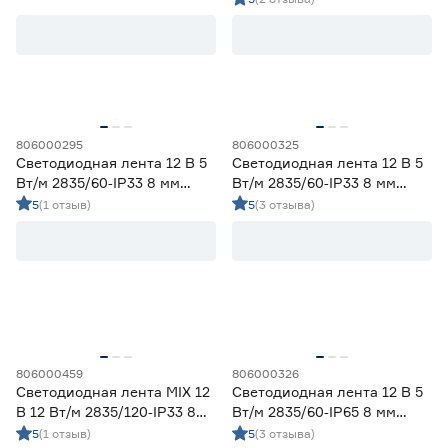
Ленты диодные для сухих помещений
47
Цена
от
до
806000295
806000325
Светодиодная лента 12 В 5
Светодиодная лента 12 В 5
Применение
Вт/м 2835/60‑IP33 8 мм
Вт/м 2835/60‑IP33 8 мм
теплый 5 м Geniled
холодный 5 м Geniled
5
(1 отзыв)
5
(3 отзыва)
Декоративная подсветка (до 990 лм/м)
40
Освещение дополнительное (1000-1490 лм/м)
11
Освещение основное (от 1500 лм/м)
21
Цвет свечения
2700-3000К - Теплый
17
3500-4100К - Нейтральный
14
806000459
806000326
5000-6500К - Холодный
20
Светодиодная лента MIX 12
Светодиодная лента 12 В 5
Регулируемый (белый)
2
В 12 Вт/м 2835/120‑IP33 8
Вт/м 2835/60‑IP65 8 мм
мм теплый/дневной/
холодный 2 м Geniled
5
(1 отзыв)
5
(3 отзыва)
Цветной
19