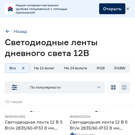
Нашим интернет-магазином
Открыть
удобнее пользоваться с помощью
приложения!
Назад
Светодиодные ленты
Напряжение (В)
12
дневного света 12В
Все
На 12 вольт
На 24 вольта
RGB
RGBW
Наличие в магазинах
Ростовское шоссе, 28/7
По популярности
ул. Селезнева, 4
ул. им. Данилы Волкореза, 2
72
товара
Тип
806000294
806000324
Светодиодная лента 12 В 5
Светодиодная лента 12 В 5
Ленты диодные для бани и сауны
0
Вт/м 2835/60‑IP33 8 мм
Вт/м 2835/60‑IP33 8 мм
Ленты диодные для влажных помещений
25
теплый 2 м Geniled
холодный 2 м Geniled
5
(2 отзыва)