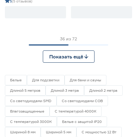
дневной 5 м Geniled
дневной 5 м Geniled
5
(5 отзывов)
36
из
72
Показать ещё
Белые
Для подсветки
Для бани и сауны
Длиной 5 метров
Длиной 3 метра
Длиной 2 метра
Со светодиодами SMD
Со светодиодами СОВ
Влагозащищенные
С температурой 4000К
С температурой 3000К
Белые с защитой IP20
Шириной 8 мм
Шириной 5 мм
С мощностью 12 Вт