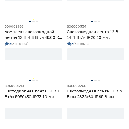
Гарантия
1 год
12
809001986
806000534
2 года
60
Комплект светодиодной
Светодиодная лента 12 В
3 года
0
ленты 12 В 4,8 Вт/м 6500 К
14,4 Вт/м IP20 10 мм
IP65 2835 5 м ЭРА
холодный свет 5 м
5
(3 отзыва)
5
(3 отзыва)
Smartbuy
806000349
806000296
Светодиодная лента 12 В 7
Светодиодная лента 12 В 5
Вт/м 5050/30‑IP33 10 мм
Вт/м 2835/60‑IP65 8 мм
мультиколор 2 м Geniled
теплый 2 м Geniled