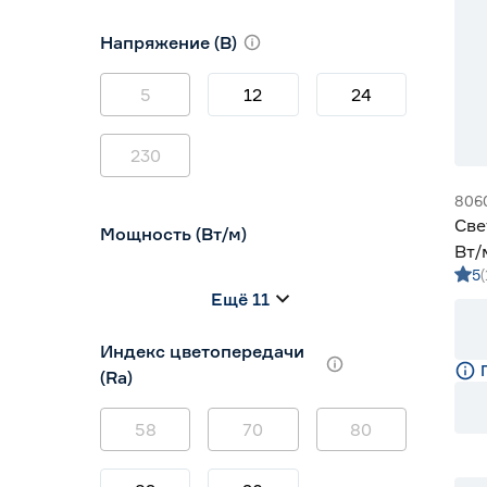
10
12
16
Напряжение (В)
5
12
24
230
806
Све
Мощность (Вт/м)
Вт/
5
5 м
8
12
14,4
Ещё 11
5
7
9
Индекс цветопередачи
(Ra)
58
70
80