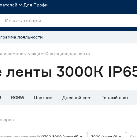
пателей
Для Профи
грамма лояльности
та и комплектующие
Светодиодная лента
 ленты 3000К IP6
B
RGBW
Цветные
Дневной свет
Теплый свет
оваров
етовая температура (К)
2700-3000 (теплый)
3000 (теплый)
Сте