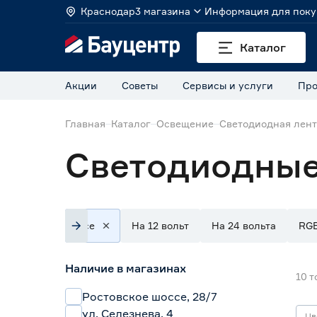
Краснодар
3 магазина
Информация для поку
Каталог
Акции
Советы
Сервисы и услуги
Про
Главная
Каталог
Освещение
Светодиодная лен
Светодиодные
Все
На 12 вольт
На 24 вольта
RG
Наличие в магазинах
10
т
Ростовское шоссе, 28/7
ул. Селезнева, 4
Цв