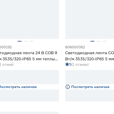
000192
806000382
тодиодная лента 24 В COB 9
Светодиодная лента CO
м 3535/320‑IP65 5 мм теплый
Вт/м 3535/320‑IP65 5 м
(1 отзыв)
5
(2 отзыва)
 Geniled
3 м Geniled
Посмотреть наличие
Посмотреть наличие