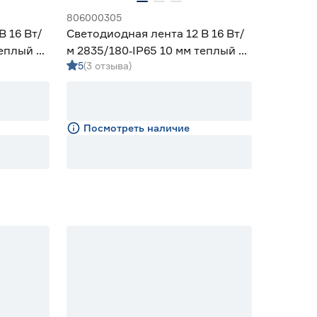
806000305
В 16 Вт/
Светодиодная лента 12 В 16 Вт/
теплый 2
м 2835/180‑IP65 10 мм теплый 5
5
(3 отзыва)
м Geniled
Посмотреть наличие