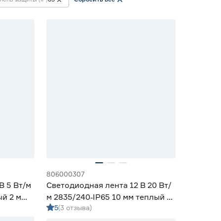
806000307
В 5 Вт/м
Светодиодная лента 12 В 20 Вт/
ый 2 м
м 2835/240‑IP65 10 мм теплый 5
5
(3 отзыва)
м Geniled