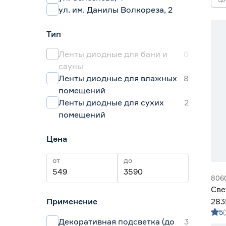
ул. им. Данилы Волкореза, 2
Тип
Ленты диодные для бани и
0
сауны
Ленты диодные для влажных
8
помещений
Ленты диодные для сухих
2
помещений
Цена
от
до
806
Све
Применение
283
5
Gen
Декоративная подсветка (до
3