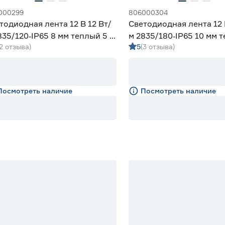
000299
806000304
тодиодная лента 12 В 12 Вт/
Светодиодная лента 12 
835/120‑IP65 8 мм теплый 5 м
м 2835/180‑IP65 10 мм 
(2 отзыва)
5
(3 отзыва)
iled
м Geniled
Посмотреть наличие
Посмотреть наличие