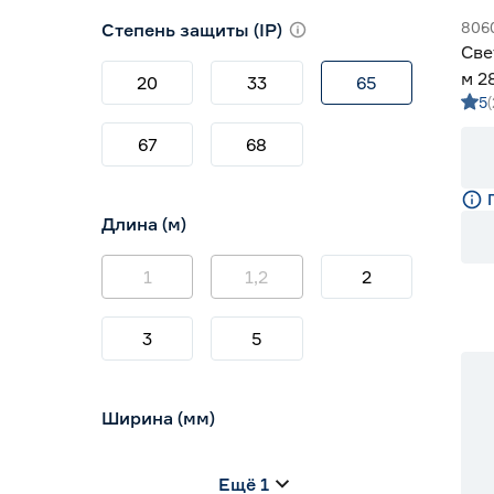
3000 (теплый)
0
806
Степень защиты (IP)
3800-4200 (дневной)
10
Све
4000 (нейтральный)
0
м 2
20
33
65
5
Gen
67
68
Длина (м)
1
1,2
2
3
5
Ширина (мм)
5
6
8
Ещё 1