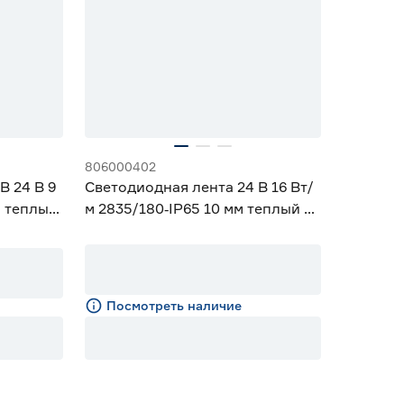
806000402
B 24 В 9
Светодиодная лента 24 В 16 Вт/
м теплый
м 2835/180‑IP65 10 мм теплый 5
м Geniled
Посмотреть наличие