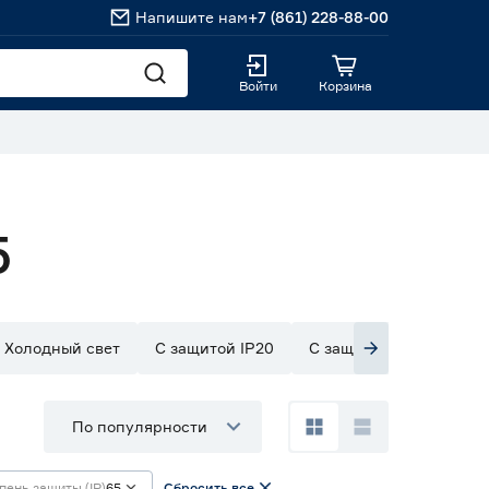
Напишите нам
+7 (861) 228-88-00
Войти
Корзина
5
Холодный свет
С защитой IP20
С защитой IP33
С з
По популярности
пень защиты (IP)
65
Сбросить все