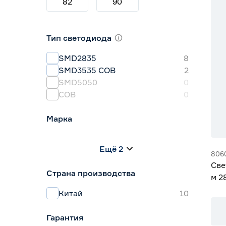
82
90
Тип светодиода
SMD2835
8
SMD3535 СОВ
2
SMD5050
0
СОВ
0
Марка
Apeyron
0
Ещё 2
Geniled
10
806
IEK
0
Све
Страна производства
Navigator
0
м 2
Smartbuy
0
Gen
Китай
10
Гарантия