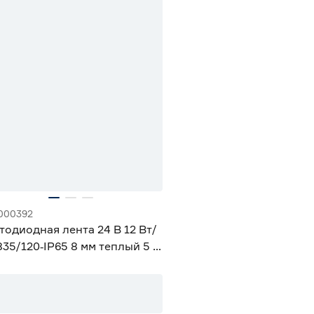
000392
тодиодная лента 24 В 12 Вт/
835/120‑IP65 8 мм теплый 5 м
iled