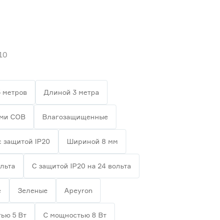
10
 метров
Длиной 3 метра
ами СОВ
Влагозащищенные
с защитой IP20
Шириной 8 мм
ольта
С защитой IP20 на 24 вольта
е
Зеленые
Apeyron
ью 5 Вт
С мощностью 8 Вт