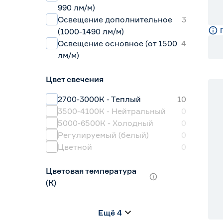
990 лм/м)
Освещение дополнительное
3
(1000-1490 лм/м)
Освещение основное (от 1500
4
лм/м)
Цвет свечения
2700-3000К - Теплый
10
3500-4100К - Нейтральный
0
5000-6500К - Холодный
0
Регулируемый (белый)
0
Цветной
0
Цветовая температура
(К)
2700 (теплый)
0
Ещё 4
2700-3000 (теплый)
10