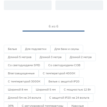
Цветовая температура (К)
2700 (теплый)
0
Ещё 4
2700-3000 (теплый)
6
6
из
6
3000 (теплый)
0
Степень защиты (IP)
3800-4200 (дневной)
6
4000 (нейтральный)
0
20
33
65
Белые
Для подсветки
Для бани и сауны
Длиной 5 метров
Длиной 3 метра
Длиной 2 метра
67
68
Со светодиодами SMD
Со светодиодами СОВ
Влагозащищенные
С температурой 4000К
Длина (м)
С температурой 3000К
Белые с защитой IP20
1
1,2
2
Шириной 8 мм
Шириной 5 мм
С мощностью 12 Вт
Длиной 5м на 24 вольта
С защитой IP20 на 24 вольта
3
5
ЭРА
С регулировкой температуры
Красные