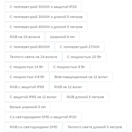
58
70
80
С температурой 3000К и защитой IP20
С температурой 3000К и длиной 5 метров
82
90
С температурой 4000К и длиной 5 метров
RGB на 24 вольта
Шириной 6 мм
Тип светодиода
С температурой 6000К
С температурой 2700К
SMD2835
6
Теплого света на 24 вольта
С мощностью 20 Вт
SMD3535 СОВ
0
SMD5050
0
С мощностью 14 Вт
С мощностью 9 Вт
СОВ
0
С мощностью 4.8 Вт
Влагозащищенные на 12 вольт
RGB с защитой IP65
RGB на 12 вольт
Марка
С защитой IP65 на 12 вольт
RGB длиной 5 метров
Apeyron
0
Ещё 2
Geniled
6
Белые шириной 5 мм
IEK
0
Со светодиодами SMD и защитой IP20
Страна производства
Navigator
0
Smartbuy
0
RGB со светодиодами SMD
Теплого света длиной 5 метров
Китай
6