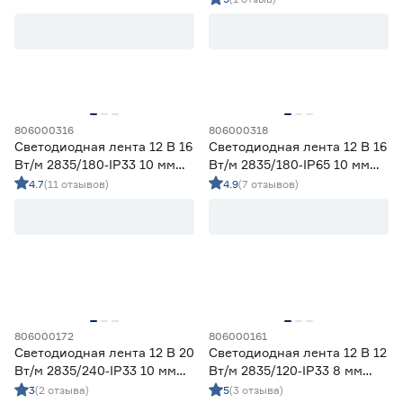
Ленты диодные для сухих помещений
4
Цена
от
до
806000316
806000318
Светодиодная лента 12 В 16
Светодиодная лента 12 В 16
Применение
Вт/м 2835/180‑IP33 10 мм
Вт/м 2835/180‑IP65 10 мм
дневной 2 м Geniled
дневной 2 м Geniled
4.7
(11 отзывов)
4.9
(7 отзывов)
Декоративная подсветка (до 990 лм/м)
2
Освещение дополнительное (1000-1490 лм/м)
1
Освещение основное (от 1500 лм/м)
3
Цвет свечения
2700-3000К - Теплый
0
3500-4100К - Нейтральный
6
806000172
806000161
5000-6500К - Холодный
0
Светодиодная лента 12 В 20
Светодиодная лента 12 В 12
Регулируемый (белый)
0
Вт/м 2835/240‑IP33 10 мм
Вт/м 2835/120‑IP33 8 мм
дневной 2 м Geniled
дневной 2 м Geniled
3
(2 отзыва)
5
(3 отзыва)
Цветной
0