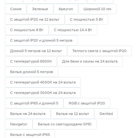
Синие
Зеленые
Apeyron
Шириной 10 мм
Ширина (мм)
С защитой IP20 на 12 вольт
С мощностью 5 Вт
5
6
8
Ещё 1
С мощностью 8 Вт
С мощностью 14.4 Вт
С защитой IP20 и длиной 5 метров
10
12
16
Напряжение (В)
Длиной 5 метров на 12 вольт
Теплого света с защитой IP20
5
12
24
С температурой 6500К
Для бани и сауны на 24 вольта
Белые длиной 5 метров
230
С температурой 4000К на 24 вольта
С температурой 3000К на 24 вольта
Мощность (Вт/м)
С защитой IP65 и длиной 5
RGB с защитой IP20
8
12
14,4
Ещё 11
Белые на 24 вольта
Белые на 12 вольт
Geniled
Navigator
Белые со светодиодами SMD
5
7
9
Индекс цветопередачи (Ra)
Белые с защитой IP65