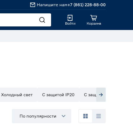
Напишите нам
+7 (861) 228-88-00
Войти
Корзина
Холодный свет
С защитой IP20
С защитой IP33
С з
По популярности