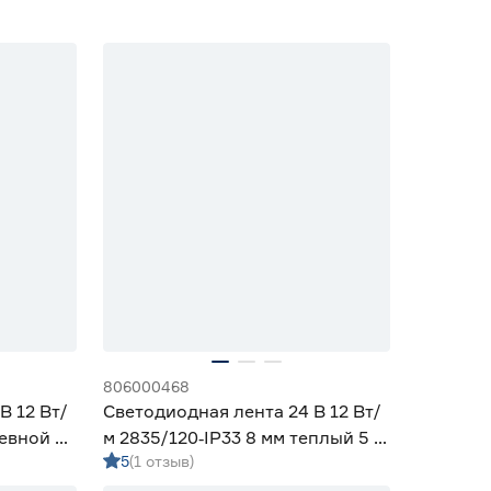
806000468
В 12 Вт/
Светодиодная лента 24 В 12 Вт/
невной 5
м 2835/120‑IP33 8 мм теплый 5 м
5
(1 отзыв)
Geniled