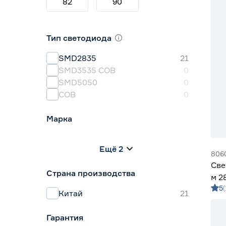
82
90
Тип светодиода
SMD2835
21
SMD3535 СОВ
0
SMD5050
0
СОВ
0
Марка
Apeyron
0
Ещё 2
Geniled
21
806
IEK
0
Све
Страна производства
Navigator
0
м 2
Smartbuy
0
5
м G
Китай
21
Гарантия