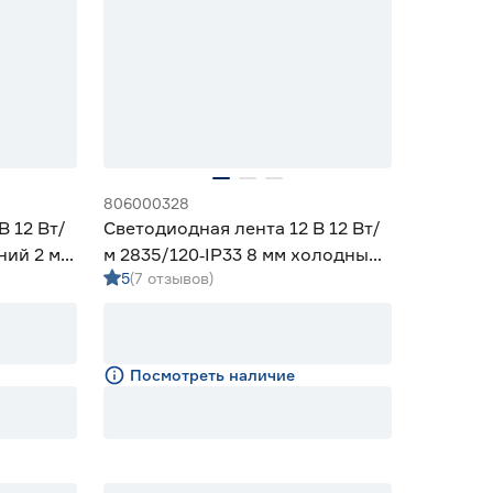
806000328
В 12 Вт/
Светодиодная лента 12 В 12 Вт/
ний 2 м
м 2835/120‑IP33 8 мм холодный
5
(7 отзывов)
5 м Geniled
Посмотреть наличие