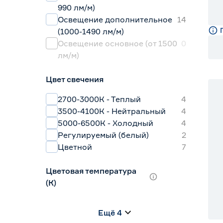
990 лм/м)
Освещение дополнительное
14
(1000-1490 лм/м)
Освещение основное (от 1500
0
лм/м)
Цвет свечения
2700-3000К - Теплый
4
3500-4100К - Нейтральный
4
5000-6500К - Холодный
4
Регулируемый (белый)
2
Цветной
7
Цветовая температура
(К)
2700 (теплый)
0
Ещё 4
2700-3000 (теплый)
4