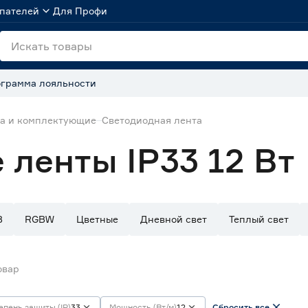
пателей
Для Профи
грамма лояльности
та и комплектующие
Светодиодная лента
ленты IP33 12 Вт
B
RGBW
Цветные
Дневной свет
Теплый свет
овар
епень защиты (IP)
33
Мощность (Вт/м)
12
Сбросить все