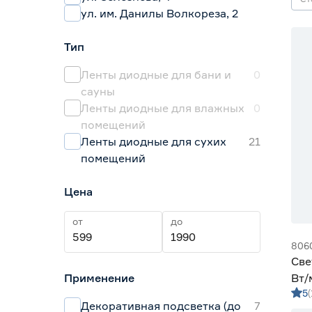
ул. им. Данилы Волкореза, 2
Тип
Ленты диодные для бани и
0
сауны
Ленты диодные для влажных
0
помещений
Ленты диодные для сухих
21
помещений
Цена
от
до
806
Све
Применение
Вт/
5
дне
Декоративная подсветка (до
7