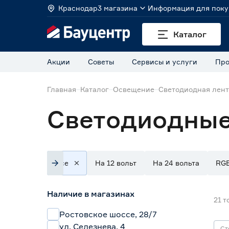
Краснодар
3 магазина
Информация для поку
Каталог
Акции
Советы
Сервисы и услуги
Про
Главная
Каталог
Освещение
Светодиодная лен
Светодиодные 
Все
На 12 вольт
На 24 вольта
RG
Наличие в магазинах
21
т
Ростовское шоссе, 28/7
ул. Селезнева, 4
Ст