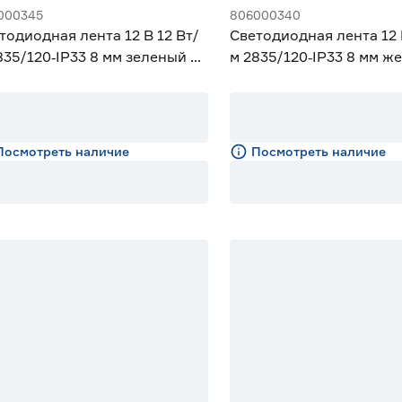
000345
806000340
тодиодная лента 12 В 12 Вт/
Светодиодная лента 12 
835/120‑IP33 8 мм зеленый 2
м 2835/120‑IP33 8 мм ж
eniled
Geniled
Посмотреть наличие
Посмотреть наличие