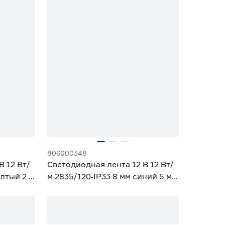
806000348
В 12 Вт/
Светодиодная лента 12 В 12 Вт/
елтый 2 м
м 2835/120‑IP33 8 мм синий 5 м
Geniled