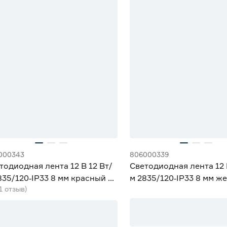
000343
806000339
тодиодная лента 12 В 12 Вт/
Светодиодная лента 12 
835/120‑IP33 8 мм красный 2
м 2835/120‑IP33 8 мм ж
(1 отзыв)
eniled
Geniled