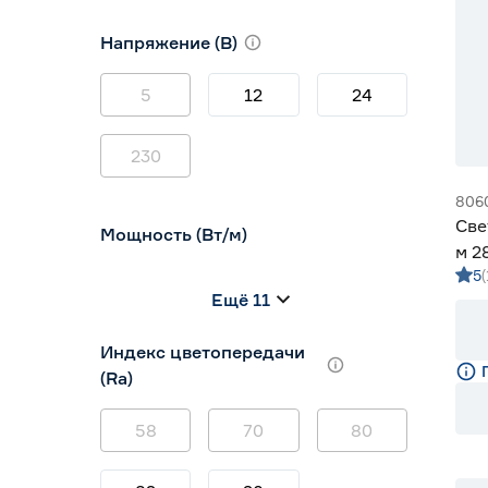
10
12
16
Напряжение (В)
5
12
24
230
806
Све
Мощность (Вт/м)
м 2
5
Gen
8
12
14,4
Ещё 11
5
7
9
Индекс цветопередачи
(Ra)
58
70
80