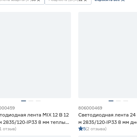
000459
806000469
тодиодная лента MIX 12 В 12
Светодиодная лента 24 
м 2835/120‑IP33 8 мм теплый/
м 2835/120‑IP33 8 мм д
(1 отзыв)
5
(2 отзыва)
вной/холодный 2 м Geniled
м Geniled