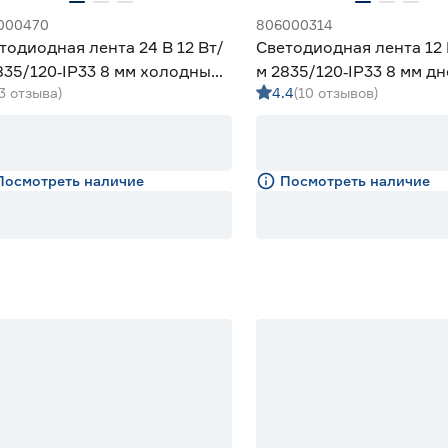
000470
806000314
тодиодная лента 24 В 12 Вт/
Светодиодная лента 12 
835/120‑IP33 8 мм холодный
м 2835/120‑IP33 8 мм д
(3 отзыва)
4.4
(10 отзывов)
 Geniled
м Geniled
Посмотреть наличие
Посмотреть наличие