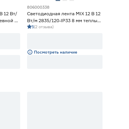
806000338
В 12 Вт/
Светодиодная лента MIX 12 В 12
невной 5
Вт/м 2835/120‑IP33 8 мм теплый/
5
(2 отзыва)
дневной/холодный 5 м Geniled
Посмотреть наличие