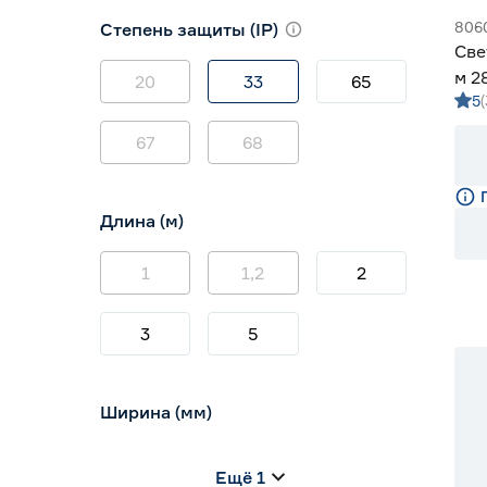
3000 (теплый)
0
806
Степень защиты (IP)
3800-4200 (дневной)
4
Све
4000 (нейтральный)
0
м 2
20
33
65
5
5 м
67
68
Длина (м)
1
1,2
2
3
5
Ширина (мм)
5
6
8
Ещё 1