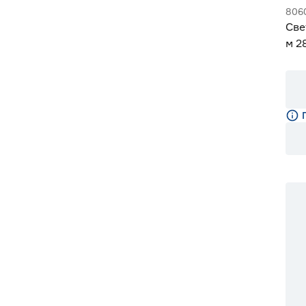
806
Све
м 2
м G