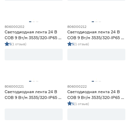
Ещё 2
Geniled
26
IEK
0
Страна производства
Navigator
0
Smartbuy
0
Китай
29
806000202
806000212
Светодиодная лента 24 В
Светодиодная лента 24 В
COB 9 Вт/м 3535/320‑IP65 5
COB 9 Вт/м 3535/320‑IP65 5
Гарантия
мм холодный 5 м Geniled
мм зеленый 5 м Geniled
5
(1 отзыв)
5
(1 отзыв)
1 год
3
2 года
13
3 года
13
806000221
806000222
Светодиодная лента 24 В
Светодиодная лента 24 В
COB 9 Вт/м 3535/320‑IP65 5
COB 9 Вт/м 3535/320‑IP65 5
мм синий 5 м Geniled
мм фиолетовый 5 м Geniled
5
(1 отзыв)