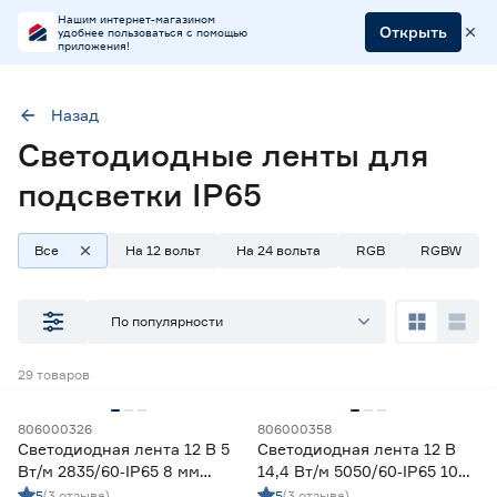
Нашим интернет-магазином
Открыть
удобнее пользоваться с помощью
приложения!
Назад
Светодиодные ленты для
Применение
Декоративная подсветка (до 990 лм/м)
подсветки IP65
Освещение дополнительное (1000-1490 лм/м)
Все
На 12 вольт
На 24 вольта
RGB
RGBW
Степень защиты (IP)
65
По популярности
29
товаров
Наличие в магазинах
Ростовское шоссе, 28/7
806000326
806000358
ул. Селезнева, 4
Светодиодная лента 12 В 5
Светодиодная лента 12 В
Вт/м 2835/60‑IP65 8 мм
14,4 Вт/м 5050/60‑IP65 10
ул. им. Данилы Волкореза, 2
холодный 2 м Geniled
мм мультиколор 5 м Geniled
5
(3 отзыва)
5
(3 отзыва)