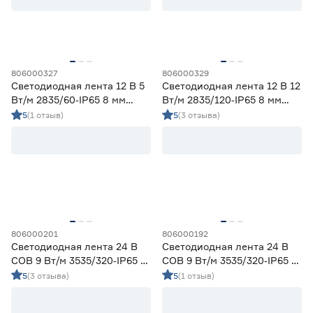
8
12
14,4
Ещё 11
5
7
9
Индекс цветопередачи (Ra)
806000327
806000329
58
70
80
Светодиодная лента 12 В 5
Светодиодная лента 12 В 12
Вт/м 2835/60‑IP65 8 мм
Вт/м 2835/120‑IP65 8 мм
холодный 5 м Geniled
холодный 5 м Geniled
82
90
5
(1 отзыв)
5
(3 отзыва)
Тип светодиода
SMD2835
13
SMD3535 СОВ
10
SMD5050
6
806000201
806000192
СОВ
0
Светодиодная лента 24 В
Светодиодная лента 24 В
COB 9 Вт/м 3535/320‑IP65 5
COB 9 Вт/м 3535/320‑IP65 5
Марка
мм дневной 5 м Geniled
мм теплый 5 м Geniled
5
(3 отзыва)
5
(1 отзыв)
Apeyron
0