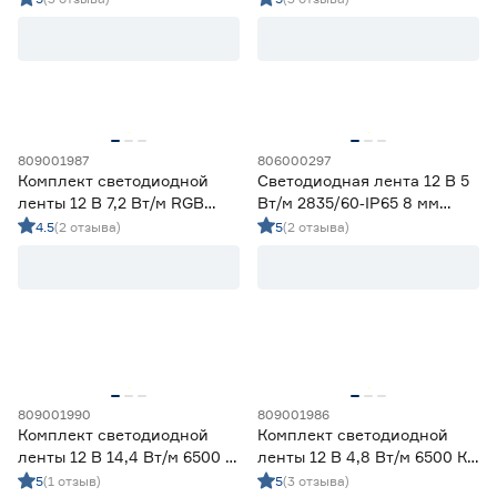
Тип
Ленты диодные для бани и сауны
0
Ленты диодные для влажных помещений
19
Ленты диодные для сухих помещений
10
809001987
806000297
Цена
Комплект светодиодной
Светодиодная лента 12 В 5
ленты 12 В 7,2 Вт/м RGB
Вт/м 2835/60‑IP65 8 мм
от
до
IP65 5050 Wi‑fi Алиса 5 м
теплый 5 м Geniled
4.5
(2 отзыва)
5
(2 отзыва)
ЭРА
Применение
Декоративная подсветка (до 990 лм/м)
22
Освещение дополнительное (1000-1490 лм/м)
7
Освещение основное (от 1500 лм/м)
12
809001990
809001986
Комплект светодиодной
Комплект светодиодной
Цвет свечения
ленты 12 В 14,4 Вт/м 6500 К
ленты 12 В 4,8 Вт/м 6500 К
IP65 5050 5 м ЭРА
IP65 2835 5 м ЭРА
5
(1 отзыв)
5
(3 отзыва)
2700-3000К - Теплый
6