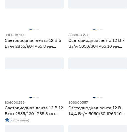
1
1,2
2
3
5
806000313
806000353
Ширина (мм)
Светодиодная лента 12 В 5
Светодиодная лента 12 В 7
Вт/м 2835/60‑IP65 8 мм
Вт/м 5050/30‑IP65 10 мм
дневной 5 м Geniled
мультиколор 2 м Geniled
5
6
8
Ещё 1
10
12
16
Напряжение (В)
5
12
24
230
806000299
806000357
Светодиодная лента 12 В 12
Светодиодная лента 12 В
Вт/м 2835/120‑IP65 8 мм
14,4 Вт/м 5050/60‑IP65 10
теплый 5 м Geniled
мм мультиколор 2 м Geniled
Мощность (Вт/м)
5
(2 отзыва)