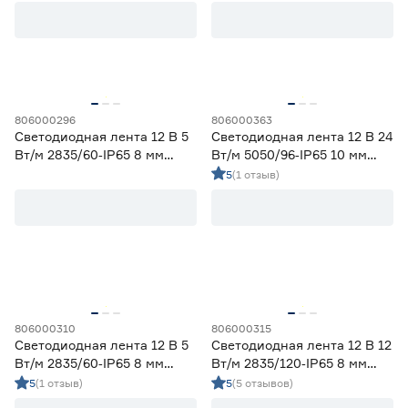
3500-4100К - Нейтральный
6
5000-6500К - Холодный
8
Регулируемый (белый)
0
Цветной
9
Цветовая температура (К)
806000296
806000363
Светодиодная лента 12 В 5
Светодиодная лента 12 В 24
2700 (теплый)
0
Вт/м 2835/60‑IP65 8 мм
Вт/м 5050/96‑IP65 10 мм
Ещё 4
теплый 2 м Geniled
мультиколор 5 м Geniled
2700-3000 (теплый)
6
5
(1 отзыв)
3000 (теплый)
0
Степень защиты (IP)
3800-4200 (дневной)
6
4000 (нейтральный)
0
20
33
65
67
68
806000310
806000315
Светодиодная лента 12 В 5
Светодиодная лента 12 В 12
Вт/м 2835/60‑IP65 8 мм
Вт/м 2835/120‑IP65 8 мм
Длина (м)
дневной 2 м Geniled
дневной 5 м Geniled
5
(1 отзыв)
5
(5 отзывов)