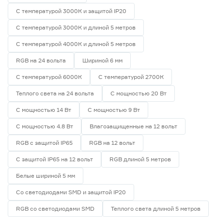
5
7
9
Индекс цветопередачи (Ra)
С температурой 3000К и защитой IP20
С температурой 3000К и длиной 5 метров
58
70
80
С температурой 4000К и длиной 5 метров
82
90
RGB на 24 вольта
Шириной 6 мм
С температурой 6000К
С температурой 2700К
Тип светодиода
Теплого света на 24 вольта
С мощностью 20 Вт
SMD2835
6
С мощностью 14 Вт
С мощностью 9 Вт
SMD3535 СОВ
0
С мощностью 4.8 Вт
Влагозащищенные на 12 вольт
SMD5050
0
RGB с защитой IP65
RGB на 12 вольт
СОВ
0
С защитой IP65 на 12 вольт
RGB длиной 5 метров
Марка
Белые шириной 5 мм
Apeyron
0
Со светодиодами SMD и защитой IP20
Ещё 2
Geniled
6
IEK
0
RGB со светодиодами SMD
Теплого света длиной 5 метров
Страна производства