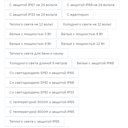
Navigator
0
С защитой IP67 на 24 вольта
С защитой IP68 на 24 вольта
Smartbuy
0
Китай
6
С защитой IP33 на 24 вольта
С адаптером
Гарантия
Теплого света на 12 вольт
Холодного света на 12 вольт
Белые с мощностью 5 Вт
Белые с мощностью 8 Вт
1 год
0
2 года
6
Белые с мощностью 9 Вт
Белые с мощностью 12 Вт
3 года
0
Теплого света для бани и сауны
Холодного света длиной 5 метров
Белые с защитой IP68
Со светодиодами SMD и защитой IP65
Со светодиодами SMD и защитой IP68
Со светодиодами SMD и защитой IP33
С температурой 3000К и защитой IP65
С температурой 4000К и защитой IP65
Теплого света с защитой IP65