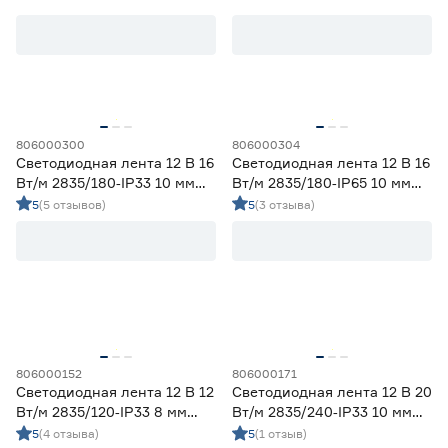
Ленты диодные для бани и сауны
0
Ленты диодные для влажных помещений
2
Ленты диодные для сухих помещений
4
Цена
806000300
806000304
от
до
Светодиодная лента 12 В 16
Светодиодная лента 12 В 16
Вт/м 2835/180‑IP33 10 мм
Вт/м 2835/180‑IP65 10 мм
теплый 2 м Geniled
теплый 2 м Geniled
5
(5 отзывов)
5
(3 отзыва)
Применение
Декоративная подсветка (до 990 лм/м)
2
Освещение дополнительное (1000-1490 лм/м)
1
Освещение основное (от 1500 лм/м)
3
Цвет свечения
806000152
806000171
2700-3000К - Теплый
6
Светодиодная лента 12 В 12
Светодиодная лента 12 В 20
3500-4100К - Нейтральный
0
Вт/м 2835/120‑IP33 8 мм
Вт/м 2835/240‑IP33 10 мм
теплый 2 м Geniled
теплый 2 м Geniled
5
(4 отзыва)
5
(1 отзыв)
5000-6500К - Холодный
0