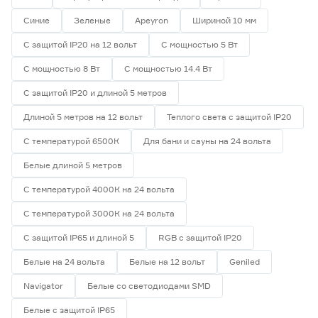
3
5
Синие
Зеленые
Apeyron
Шириной 10 мм
С защитой IP20 на 12 вольт
С мощностью 5 Вт
Ширина (мм)
С мощностью 8 Вт
С мощностью 14.4 Вт
5
6
8
С защитой IP20 и длиной 5 метров
Ещё 1
Длиной 5 метров на 12 вольт
Теплого света с защитой IP20
10
12
16
Напряжение (В)
С температурой 6500К
Для бани и сауны на 24 вольта
5
12
24
Белые длиной 5 метров
С температурой 4000К на 24 вольта
230
С температурой 3000К на 24 вольта
С защитой IP65 и длиной 5
RGB с защитой IP20
Мощность (Вт/м)
Белые на 24 вольта
Белые на 12 вольт
Geniled
Navigator
Белые со светодиодами SMD
8
12
14,4
Ещё 11
Белые с защитой IP65